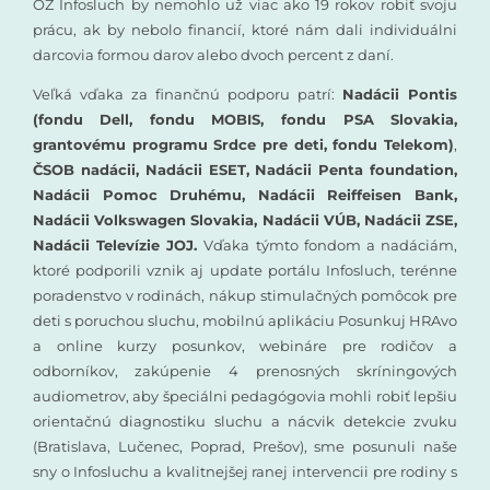
OZ Infosluch by nemohlo už viac ako 19 rokov robiť svoju
prácu, ak by nebolo financií, ktoré nám dali individuálni
darcovia formou darov alebo dvoch percent z daní.
Veľká vďaka za finančnú podporu patrí:
Nadácii Pontis
(fondu Dell, fondu MOBIS, fondu PSA Slovakia,
grantovému programu Srdce pre deti, fondu Telekom)
,
ČSOB nadácii, Nadácii ESET, Nadácii Penta foundation,
Nadácii Pomoc Druhému, Nadácii Reiffeisen Bank,
Nadácii Volkswagen Slovakia, Nadácii VÚB, Nadácii ZSE,
Nadácii Televízie JOJ.
Vďaka týmto fondom a nadáciám,
ktoré podporili vznik aj update portálu Infosluch, terénne
poradenstvo v rodinách, nákup stimulačných pomôcok pre
deti s poruchou sluchu, mobilnú aplikáciu Posunkuj HRAvo
a online kurzy posunkov, webináre pre rodičov a
odborníkov, zakúpenie 4 prenosných skríningových
audiometrov, aby špeciálni pedagógovia mohli robiť lepšiu
orientačnú diagnostiku sluchu a nácvik detekcie zvuku
(Bratislava, Lučenec, Poprad, Prešov), sme posunuli naše
sny o Infosluchu a kvalitnejšej ranej intervencii pre rodiny s