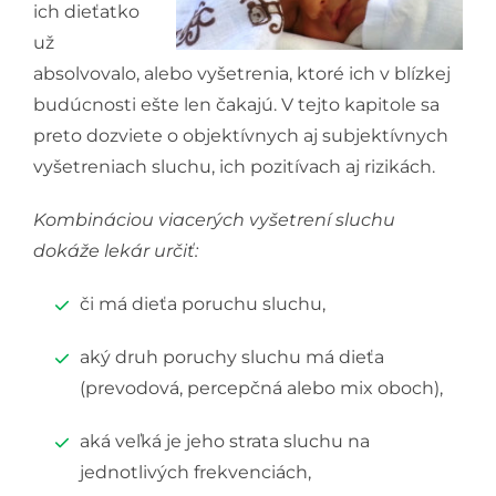
ich dieťatko
už
absolvovalo, alebo vyšetrenia, ktoré ich v blízkej
budúcnosti ešte len čakajú. V tejto kapitole sa
preto dozviete o objektívnych aj subjektívnych
vyšetreniach sluchu, ich pozitívach aj rizikách.
Kombináciou viacerých vyšetrení sluchu
dokáže lekár určiť:
či má dieťa poruchu sluchu,
aký druh poruchy sluchu má dieťa
(prevodová, percepčná alebo mix oboch),
aká veľká je jeho strata sluchu na
jednotlivých frekvenciách,