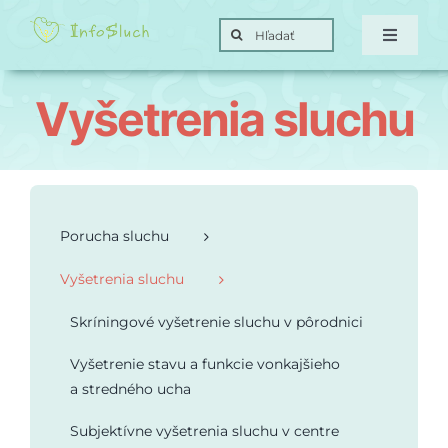
Skip
Search
to
Toggle
for:
Navigat
content
Domov
Vyšetrenia sluchu
Hra
Posunky
Porucha sluchu
Vyšetrenia sluchu
Ciele
Skríningové vyšetrenie sluchu v pôrodnici
O nás
Vyšetrenie stavu a funkcie vonkajšieho
a stredného ucha
Kontakt
Subjektívne vyšetrenia sluchu v centre