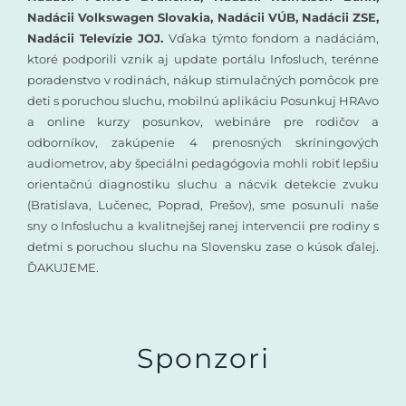
Nadácii Volkswagen Slovakia, Nadácii VÚB, Nadácii ZSE,
Nadácii Televízie JOJ.
Vďaka týmto fondom a nadáciám,
ktoré podporili vznik aj update portálu Infosluch, terénne
poradenstvo v rodinách, nákup stimulačných pomôcok pre
deti s poruchou sluchu, mobilnú aplikáciu Posunkuj HRAvo
a online kurzy posunkov, webináre pre rodičov a
odborníkov, zakúpenie 4 prenosných skríningových
audiometrov, aby špeciálni pedagógovia mohli robiť lepšiu
orientačnú diagnostiku sluchu a nácvik detekcie zvuku
(Bratislava, Lučenec, Poprad, Prešov), sme posunuli naše
sny o Infosluchu a kvalitnejšej ranej intervencii pre rodiny s
deťmi s poruchou sluchu na Slovensku zase o kúsok ďalej.
ĎAKUJEME.
Sponzori