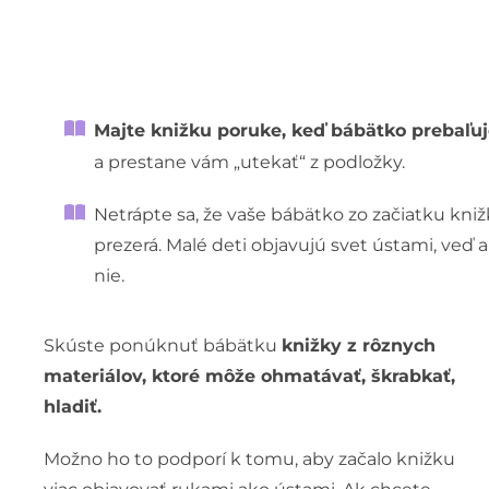
Majte knižku poruke, keď bábätko prebaľuj
a prestane vám „utekať“ z podložky.
Netrápte sa, že vaše bábätko zo začiatku knižky
prezerá. Malé deti objavujú svet ústami, veď ak
nie.
Skúste ponúknuť bábätku
knižky z rôznych
materiálov, ktoré môže ohmatávať, škrabkať,
hladiť.
Možno ho to podporí k tomu, aby začalo knižku