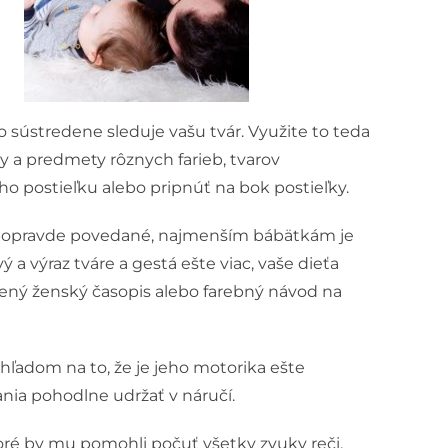
ko sústredene sleduje vašu tvár. Využite to teda
 a predmety rôznych farieb, tvarov
ho postieľku alebo pripnúť na bok postieľky.
y, popravde povedané, najmenším bábätkám je
ý a výraz tváre a gestá ešte viac, vaše dieťa
ený ženský časopis alebo farebný návod na
zhľadom na to, že je jeho motorika ešte
ia pohodlne udržať v náručí.
toré by mu pomohli počuť všetky zvuky reči,