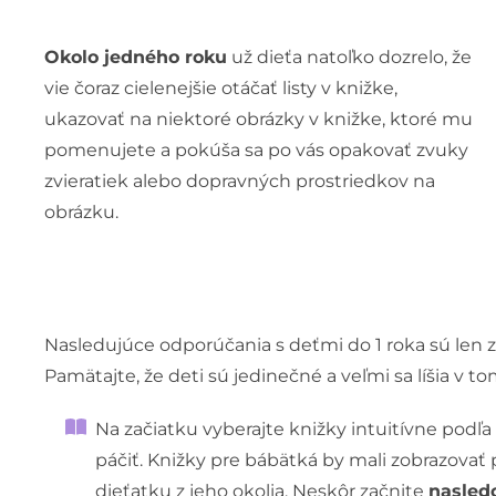
Okolo jedného roku
už dieťa natoľko dozrelo, že
vie čoraz cielenejšie otáčať listy v knižke,
ukazovať na niektoré obrázky v knižke, ktoré mu
pomenujete a pokúša sa po vás opakovať zvuky
zvieratiek alebo dopravných prostriedkov na
obrázku.
Nasledujúce odporúčania s deťmi do 1 roka sú len zh
Pamätajte, že deti sú jedinečné a veľmi sa líšia v 
Na začiatku vyberajte knižky intuitívne podľa
páčiť. Knižky pre bábätká by mali zobrazova
dieťatku z jeho okolia. Neskôr začnite
nasled