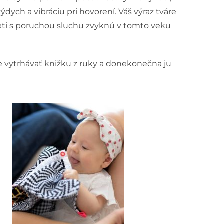
ýdych a vibráciu pri hovorení. Váš výraz tváre
 Deti s poruchou sluchu zvyknú v tomto veku
vytrhávať knižku z ruky a donekonečna ju