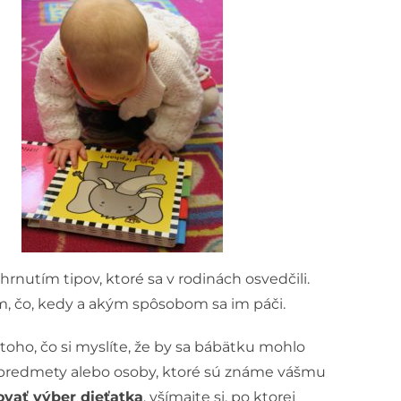
rnutím tipov, ktoré sa v rodinách osvedčili.
tom, čo, kedy a akým spôsobom sa im páči.
 toho, čo si myslíte, že by sa bábätku mohlo
ť predmety alebo osoby, ktoré sú známe vášmu
ovať výber dieťatka
, všímajte si, po ktorej