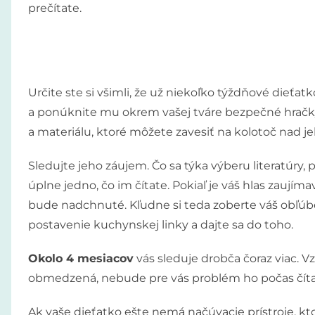
prečítate.
Určite ste si všimli, že už niekoľko týždňové dieťat
a ponúknite mu okrem vašej tváre bezpečné hračky
a materiálu, ktoré môžete zavesiť na kolotoč nad je
Sledujte jeho záujem. Čo sa týka výberu literatúr
úplne jedno, čo im čítate. Pokiaľ je váš hlas zaujímav
bude nadchnuté. Kľudne si teda zoberte váš obľúb
postavenie kuchynskej linky a dajte sa do toho.
Okolo 4 mesiacov
vás sleduje drobča čoraz viac. V
obmedzená, nebude pre vás problém ho počas čítan
Ak vaše dieťatko ešte nemá načúvacie prístroje, k