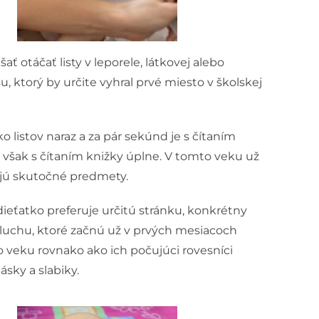
otáčať listy v leporele, látkovej alebo
 ktorý by určite vyhral prvé miesto v školskej
listov naraz a za pár sekúnd je s čítaním
o však s čítaním knižky úplne. V tomto veku už
tujú skutočné predmety.
ieťatko preferuje určitú stránku, konkrétny
luchu, ktoré začnú už v prvých mesiacoch
o veku rovnako ako ich počujúci rovesníci
sky a slabiky.