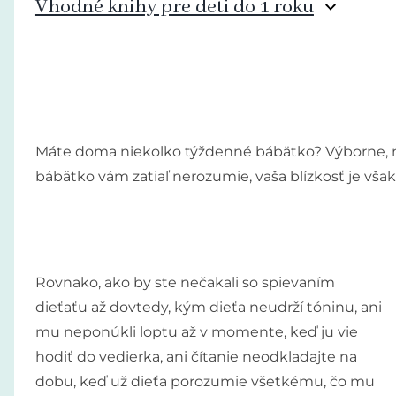
Vhodné knihy pre deti do 1 roku
Máte doma niekoľko týždenné bábätko? Výborne, nas
bábätko vám zatiaľ nerozumie, vaša blízkosť je vša
Rovnako, ako by ste nečakali so spievaním
dieťaťu až dovtedy, kým dieťa neudrží tóninu, ani
mu neponúkli loptu až v momente, keď ju vie
hodiť do vedierka, ani čítanie neodkladajte na
dobu, keď už dieťa porozumie všetkému, čo mu