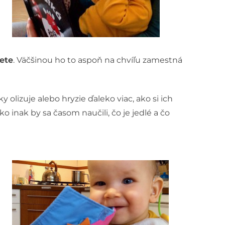
ete
. Väčšinou ho to aspoň na chvíľu zamestná
 olizuje alebo hryzie ďaleko viac, ako si ich
o inak by sa časom naučili, čo je jedlé a čo