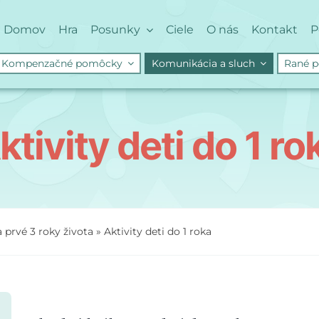
Domov
Hra
Posunky
Ciele
O nás
Kontakt
P
Kompenzačné pomôcky
Komunikácia a sluch
Rané p
ktivity deti do 1 ro
a prvé 3 roky života
»
Aktivity deti do 1 roka