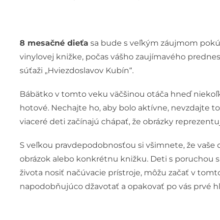
8 mesačné dieťa
sa bude s veľkým záujmom pokúšať 
vinylovej knižke, počas vášho zaujímavého prednesu,
súťaži „Hviezdoslavov Kubín“.
Bábätko v tomto veku väčšinou otáča hneď niekoľko 
hotové. Nechajte ho, aby bolo aktívne, nevzdajte t
viaceré deti začínajú chápať, že obrázky reprezen
S veľkou pravdepodobnosťou si všimnete, že vaše d
obrázok alebo konkrétnu knižku. Deti s poruchou s
života nosiť načúvacie prístroje, môžu začať v tomt
napodobňujúco džavotať a opakovať po vás prvé hlá