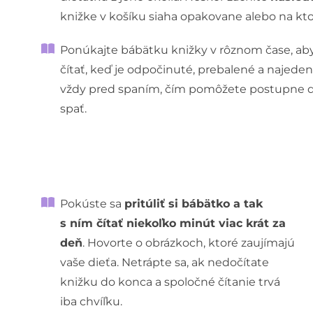
knižke v košíku siaha opakovane alebo na kto
Ponúkajte bábätku knižky v rôznom čase, aby s
čítať, keď je odpočinuté, prebalené a najedené.
vždy pred spaním, čím pomôžete postupne dieť
spať.
Pokúste sa
pritúliť si bábätko a tak
s ním čítať niekoľko minút viac krát za
deň
. Hovorte o obrázkoch, ktoré zaujímajú
vaše dieťa. Netrápte sa, ak nedočítate
knižku do konca a spoločné čítanie trvá
iba chvíľku.