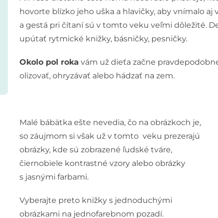
hovorte blízko jeho uška a hlavičky, aby vnímalo aj v
a gestá pri čítaní sú v tomto veku veľmi dôležité.
upútať rytmické knižky, básničky, pesničky.
Okolo pol roka
vám už dieťa začne pravdepodobne 
olizovať, ohryzávať alebo hádzať na zem.
Malé bábätka ešte nevedia, čo na obrázkoch je,
so záujmom si však už v tomto veku prezerajú
obrázky, kde sú zobrazené ľudské tváre,
čiernobiele kontrastné vzory alebo obrázky
s jasnými farbami.
Vyberajte preto knižky s jednoduchými
obrázkami na jednofarebnom pozadí.