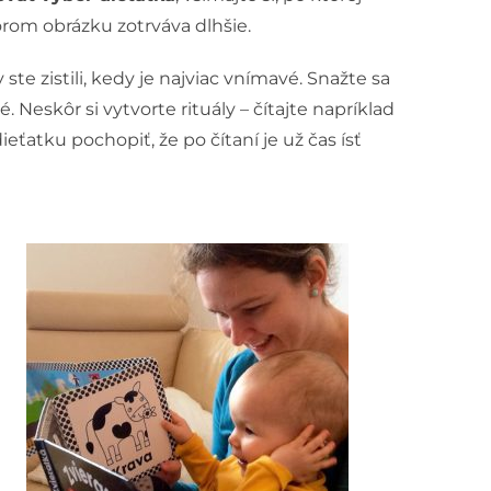
rom obrázku zotrváva dlhšie.
te zistili, kedy je najviac vnímavé. Snažte sa
 Neskôr si vytvorte rituály – čítajte napríklad
atku pochopiť, že po čítaní je už čas ísť