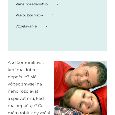
Rané poradenstvo
Pre odborníkov
Vzdelávanie
Ako komunikovať,
keď ma dobre
nepočuje? Má
vôbec zmysel na
neho rozprávať
a spievať mu, keď
ma nepočuje? Čo
mám robiť, aby začal