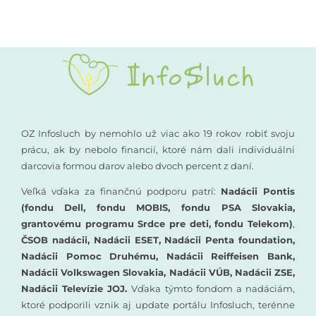
OZ Infosluch by nemohlo už viac ako 19 rokov robiť svoju
prácu, ak by nebolo financií, ktoré nám dali individuálni
darcovia formou darov alebo dvoch percent z daní.
Veľká vďaka za finančnú podporu patrí:
Nadácii Pontis
(fondu Dell, fondu MOBIS, fondu PSA Slovakia,
grantovému programu Srdce pre deti, fondu Telekom)
,
ČSOB nadácii, Nadácii ESET, Nadácii Penta foundation,
Nadácii Pomoc Druhému, Nadácii Reiffeisen Bank,
Nadácii Volkswagen Slovakia, Nadácii VÚB, Nadácii ZSE,
Nadácii Televízie JOJ.
Vďaka týmto fondom a nadáciám,
ktoré podporili vznik aj update portálu Infosluch, terénne