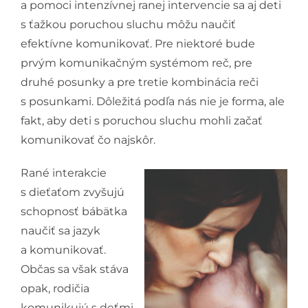
a pomoci intenzívnej ranej intervencie sa aj deti
s ťažkou poruchou sluchu môžu naučiť
efektívne komunikovať. Pre niektoré bude
prvým komunikačným systémom reč, pre
druhé posunky a pre tretie kombinácia reči
s posunkami. Dôležitá podľa nás nie je forma, ale
fakt, aby deti s poruchou sluchu mohli začať
komunikovať čo najskôr.
Rané interakcie
s dieťaťom zvyšujú
schopnosť bábätka
naučiť sa jazyk
a komunikovať.
Občas sa však stáva
opak, rodičia
komunikujú s deťmi