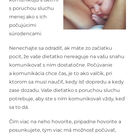
s poruchou sluchu
menej ako s ich
počujúcimi
súrodencami.
Nenechajte sa odradiť, ak máte zo začiatku
pocit, že vaše dieťatko nereaguje na vašu snahu
komunikovať s ním dostatočne. Počúvanie
a komunikácia chce čas, je to ako valčík, pri
ktorom sa musí naučiť, kedy ísť dopredu a kedy
zase dozadu. Vaše dieťatko s poruchou sluchu
potrebuje, aby ste s ním komunikovali vždy, keď
sa to dá.
Čím viac na neho hovoríte, prípadne hovoríte a
posunkujete, tým viac má možnosť počúvať,