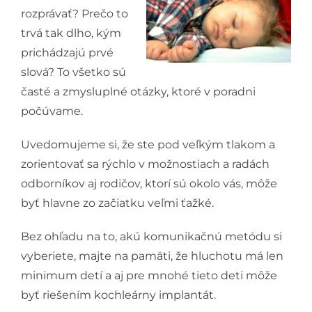
rozprávať? Prečo to
trvá tak dlho, kým
prichádzajú prvé
slová? To všetko sú
časté a zmysluplné otázky, ktoré v poradni
počúvame.
Uvedomujeme si, že ste pod veľkým tlakom a
zorientovať sa rýchlo v možnostiach a radách
odborníkov aj rodičov, ktorí sú okolo vás, môže
byť hlavne zo začiatku veľmi ťažké.
Bez ohľadu na to, akú komunikačnú metódu si
vyberiete, majte na pamäti, že hluchotu má len
minimum detí a aj pre mnohé tieto deti môže
byť riešením kochleárny implantát.