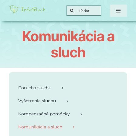
Skip
Search
to
Toggle
for:
Navigat
content
Domov
Komunikácia a
Hra
sluch
Posunky
Ciele
Porucha sluchu
Vyšetrenia sluchu
O nás
Kompenzačné pomôcky
Kontakt
Komunikácia a sluch