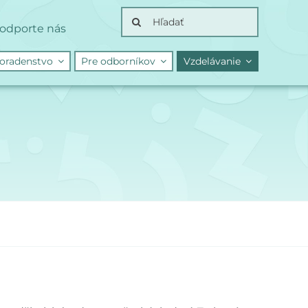
Search
odporte nás
for:
oradenstvo
Pre odborníkov
Vzdelávanie