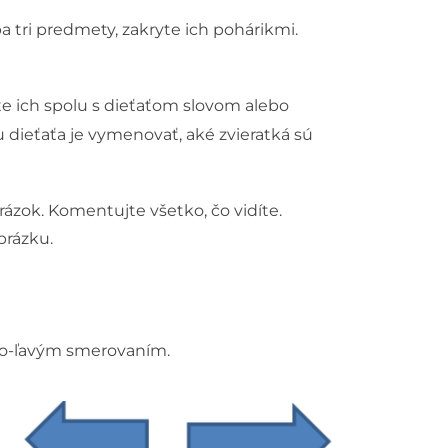
a tri predmety, zakryte ich pohárikmi.
jte ich spolu s dieťaťom slovom alebo
 dieťaťa je vymenovať, aké zvieratká sú
rázok. Komentujte všetko, čo vidíte.
brázku.
ravo-ľavým smerovaním.