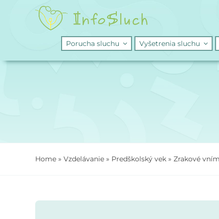
Skip
to
content
Porucha sluchu
Vyšetrenia sluchu
Home
»
Vzdelávanie
»
Predškolský vek
»
Zrakové vním