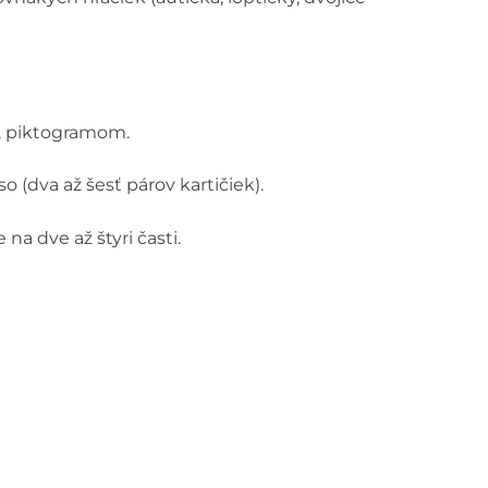
m, piktogramom.
 (dva až šesť párov kartičiek).
 na dve až štyri časti.