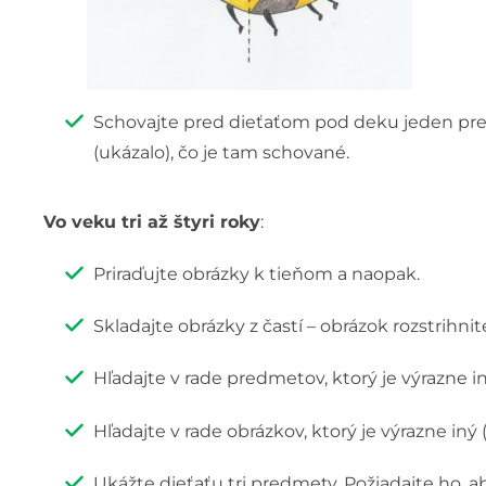
Schovajte pred dieťaťom pod deku jeden pred
(ukázalo), čo je tam schované.
Vo veku tri až štyri roky
:
Priraďujte obrázky k tieňom a naopak.
Skladajte obrázky z častí – obrázok rozstrihnite 
Hľadajte v rade predmetov, ktorý je výrazne i
Hľadajte v rade obrázkov, ktorý je výrazne iný
Ukážte dieťaťu tri predmety. Požiadajte ho, ab