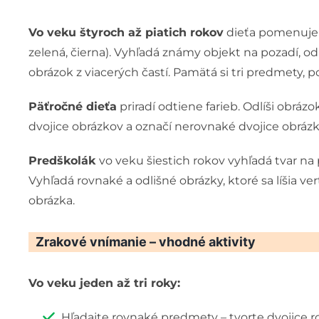
Vo veku štyroch až piatich rokov
dieťa pomenuje z
zelená, čierna). Vyhľadá známy objekt na pozadí, od
obrázok z viacerých častí. Pamätá si tri predmety, po
Päťročné dieťa
priradí odtiene farieb. Odlíši obráz
dvojice obrázkov a označí nerovnaké dvojice obrázkov
Predškolák
vo veku šiestich rokov vyhľadá tvar na
Vyhľadá rovnaké a odlišné obrázky, ktoré sa líšia v
obrázka.
Zrakové vnímanie – vhodné aktivity
Vo veku jeden až tri roky:
Hľadajte rovnaké predmety – tvorte dvojice ro