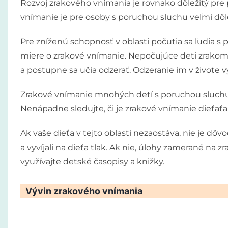
Rozvoj zrakového vnímania je rovnako dôležitý pre 
vnímanie je pre osoby s poruchou sluchu veľmi dôle
Pre zníženú schopnosť v oblasti počutia sa ľudia s
miere o zrakové vnímanie. Nepočujúce deti zrakom 
a postupne sa učia odzerať. Odzeranie im v živote 
Zrakové vnímanie mnohých detí s poruchou sluchu 
Nenápadne sledujte, či je zrakové vnímanie dieťať
Ak vaše dieťa v tejto oblasti nezaostáva, nie je dôv
a vyvíjali na dieťa tlak. Ak nie, úlohy zamerané na
využívajte detské časopisy a knižky.
Vývin zrakového vnímania