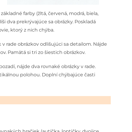
ákladné farby (žltá, červená, modrá, biela,
líši dva prekrývajúce sa obrázky. Poskladá
vie, ktorý z nich chýba.
ok v rade obrázkov odlišujúci sa detailom. Nájde
. Pamätá si tri zo šiestich obrázkov.
 pozadí, nájde dva rovnaké obrázky v rade.
ertikálnou polohou. Doplní chýbajúce časti
vnakých hračiek (autíčka, loptičky, dvojice