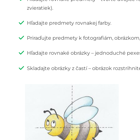
zvieratiek).
Hľadajte predmety rovnakej farby.
Priraďujte predmety k fotografiám, obrázko
Hľadajte rovnaké obrázky – jednoduché pexeso
Skladajte obrázky z častí – obrázok rozstrihnite