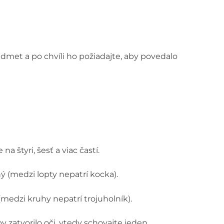
met a po chvíli ho požiadajte, aby povedalo
na štyri, šesť a viac častí.
ný (medzi lopty nepatrí kocka).
 (medzi kruhy nepatrí trojuholník).
y zatvorilo oči, vtedy schovajte jeden