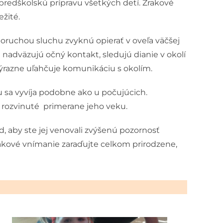
predškolskú prípravu všetkých detí. Zrakové
žité.
 poruchou sluchu zvyknú opierať v oveľa väčšej
nadväzujú očný kontakt, sledujú dianie v okolí
výrazne uľahčuje komunikáciu s okolím.
sa vyvíja podobne ako u počujúcich.
a rozvinuté primerane jeho veku.
od, aby ste jej venovali zvýšenú pozornosť
 zrakové vnímanie zaraďujte celkom prirodzene,