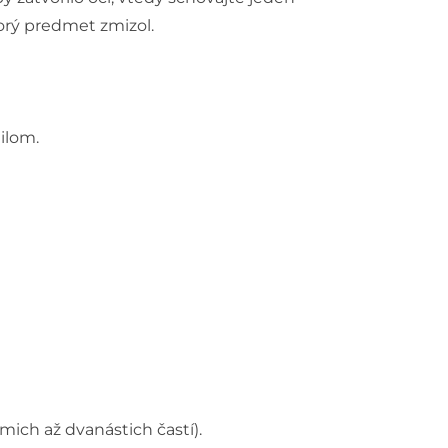
torý predmet zmizol.
ailom.
mich až dvanástich častí).