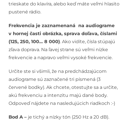
trieskate do klavíra, alebo keď máte veľmi hlasito
pustené rádio.
Frekvencia je zaznamenaná na audiograme
v hornej časti obrázka, sprava doľava, číslami
(125, 250, 100… 8 000)
. Ako vidíte, čísla stúpajú
zľava doprava. Na ľavej strane sú veľmi nízke
frekvencie a napravo veľmi vysoké frekvencie.
Určite ste si všimli, že na predchádzajúcom
audiograme sú zaznačené tri písmená (3
červené bodky). Ak chcete, otestujte sa a určite,
akú frekvenciu a intenzitu majú dané body.
Odpoveď nájdete na nasledujúcich riadkoch :-)
Bod A –
je tichý a nízky tón (250 Hz a 20 dB).