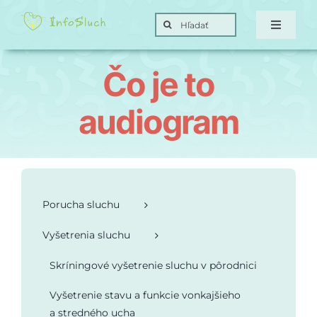
Skip
Search
to
Toggle
for:
Navigat
content
Domov
Čo je to
Hra
audiogram
Posunky
Ciele
Porucha sluchu
Vyšetrenia sluchu
O nás
Skríningové vyšetrenie sluchu v pôrodnici
Kontakt
Vyšetrenie stavu a funkcie vonkajšieho
a stredného ucha