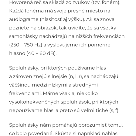
Hovorená reč sa skladá zo zvukov (tzv. foném).
Každá fonéma má svoje presné miesto na
audiograme (hlasitosť aj výšku). Ak sa znova
pozriete na obrázok, tak uvidíte, že sa všetky
samohlásky nachádzajú na nižších frekvenciách
(250 – 750 Hz) a vyslovujeme ich pomerne
hlasno (40 – 60 dB).
Spoluhlásky, pri ktorých používame hlas
a zároveň znejú silnejšie (n, l, r), sa nachádzajú
väčšinou medzi nízkymi a strednými
frekvenciami. Máme však aj niekoľko
vysokofrekvenčných spoluhlások, pri ktorých
nepoužívame hlas, a preto sú veľmi tiché (s, f).
Spoluhlásky nám pomáhajú porozumieť tomu,
čo bolo povedané. Skúste si napríklad nahlas