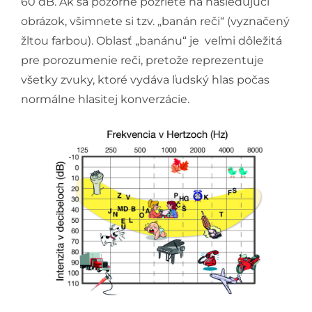
60 dB. Ak sa pozorne pozriete na nasledujúci
obrázok, všimnete si tzv. „banán reči“ (vyznačený
žltou farbou). Oblasť „banánu“ je veľmi dôležitá
pre porozumenie reči, pretože reprezentuje
všetky zvuky, ktoré vydáva ľudský hlas počas
normálne hlasitej konverzácie.