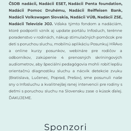
ČSOB nadácii, Nadácii ESET, Nadácii Penta foundation,
Nadácii Pomoc Druhému, Nadácii Reiffeisen Bank,
Nadácii Volkswagen Slovakia, Nadácii VÚB, Nadácii ZSE,
Nadácii Televízie JOJ.
Vďaka týmto fondom a nadáciám,
ktoré podporili vznik aj update portálu Infosluch, terénne
poradenstvo v rodinách, nákup stimulačných pomôcok pre
deti s poruchou sluchu, mobilnú aplikáciu Posunkuj HRAvo
a online kurzy posunkov, webináre pre rodičov a
odborníkov, zakúpenie 4 prenosných skríningových
audiometrov, aby špeciálni pedagógovia mohli robiť lepšiu
orientačnú diagnostiku sluchu a nácvik detekcie zvuku
(Bratislava, Lučenec, Poprad, Prešov), sme posunuli naše
sny o Infosluchu a kvalitnejšej ranej intervencii pre rodiny s
deťmi s poruchou sluchu na Slovensku zase o kúsok ďalej.
ĎAKUJEME.
Sponzori