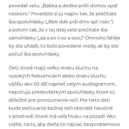
povedať vetu „Babka a dedko prišli domov spať
neskoro.“ Povedzte si ju najprv tak, že prečítate
iba spoluhlásky („Bbk ddk pršl dmv spť nskr.“)
a potom tak, že v tej istej vete prečítate iba
samohlásky („aa a eo ii oo a eoo.)“ Omnoho ľahšie
by ste uhádli, čo bolo povedané vtedy, ak by ste
počuli iba spoluhlásky.
Deti, ktoré majú veľkú stratu sluchu na
vysokých frekvenciách alebo stratu sluchu
väčšiu ako 50 dB naprieč celým audiogramom,
nepočujú predovšetkým spoluhlásky, ktoré sú
dôležité pre porozumenie reči. Pre tieto deti
bude počúvanie bežnej reči obzvlášť náročné
v prostredí, ktoré má veľa hluku na pozadí. Ako
vidíte, na to, aby dieťa čo najviac bezproblémovo