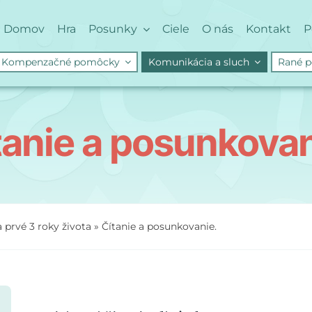
Domov
Hra
Posunky
Ciele
O nás
Kontakt
P
Kompenzačné pomôcky
Komunikácia a sluch
Rané p
tanie a posunkovan
a prvé 3 roky života
»
Čítanie a posunkovanie.