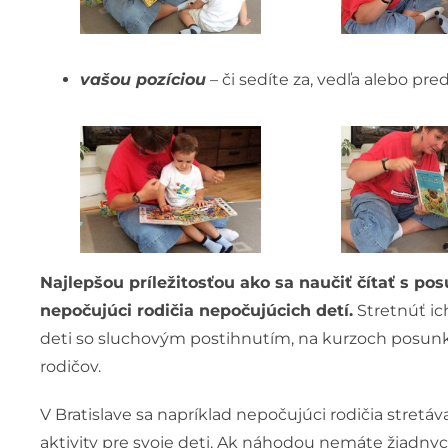
vašou pozíciou
– či sedíte za, vedľa alebo pr
Najlepšou príležitosťou ako sa naučiť čítať s pos
nepočujúci rodičia nepočujúcich detí.
Stretnúť ic
deti so sluchovým postihnutím, na kurzoch posun
rodičov.
V Bratislave sa napríklad nepočujúci rodičia stret
aktivity pre svoje deti. Ak náhodou nemáte žiadnyc