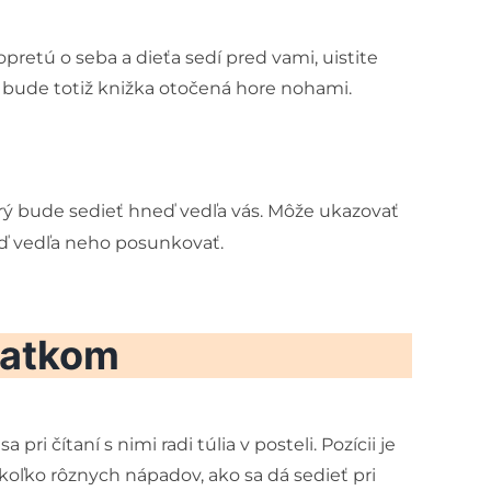
pretú o seba a dieťa sedí pred vami, uistite
u bude totiž knižka otočená hore nohami.
orý bude sedieť hneď vedľa vás. Môže ukazovať
eď vedľa neho posunkovať.
eťatkom
 pri čítaní s nimi radi túlia v posteli. Pozícii je
ekoľko rôznych nápadov, ako sa dá sedieť pri