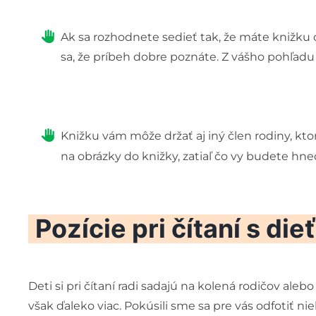
Ak sa rozhodnete sedieť tak, že máte knižku o
sa, že príbeh dobre poznáte. Z vášho pohľad
Knižku vám môže držať aj iný člen rodiny, kt
na obrázky do knižky, zatiaľ čo vy budete hn
Pozície pri čítaní s di
Deti si pri čítaní radi sadajú na kolená rodičov alebo sa
však ďaleko viac. Pokúsili sme sa pre vás odfotiť ni