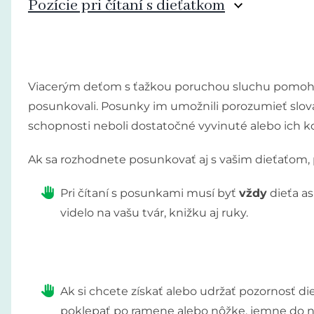
Pozície pri čítaní s dieťatkom
Viacerým deťom s ťažkou poruchou sluchu pomohlo, a
posunkovali. Posunky im umožnili porozumieť slová
schopnosti neboli dostatočné vyvinuté alebo ic
Ak sa rozhodnete posunkovať aj s vašim dieťaťom, 
Pri čítaní s posunkami musí byť
vždy
dieťa a
videlo na vašu tvár, knižku aj ruky.
Ak si chcete získať alebo udržať pozornosť d
poklepať po ramene alebo nôžke, jemne do 