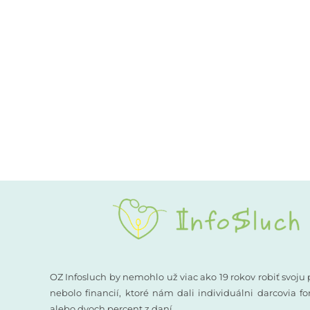
OZ Infosluch by nemohlo už viac ako 19 rokov robiť svoju 
nebolo financií, ktoré nám dali individuálni darcovia 
alebo dvoch percent z daní.