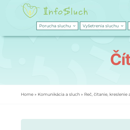
Skip
to
content
Porucha sluchu
Vyšetrenia sluchu
Čí
Home
»
Komunikácia a sluch
»
Reč, čítanie, kreslenie 