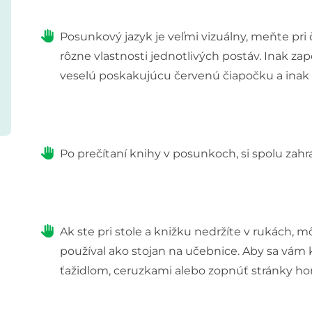
Posunkový jazyk je veľmi vizuálny, meňte pri čít
rôzne vlastnosti jednotlivých postáv. Inak z
veselú poskakujúcu červenú čiapočku a inak ľ
Po prečítaní knihy v posunkoch, si spolu zah
Ak ste pri stole a knižku nedržíte v rukách, m
používal ako stojan na učebnice. Aby sa vám kn
ťažidlom, ceruzkami alebo zopnúť stránky ho