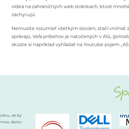
videá na zahraničných web stránkach, ktoré mnohé
zachycujú.
Nemusíte rozumieť všetkým slovám, stačí vnímať a
správajú. Veľa príbehov je natočených v ASL (pri
skúste si napríklad vyhľadať na Youtube pojem „ASL 
prácu, ak by
formou darov