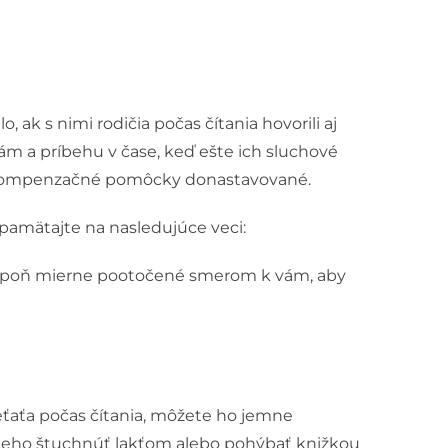
k s nimi rodičia počas čítania hovorili aj
m a príbehu v čase, keď ešte ich sluchové
h kompenzačné pomôcky donastavované.
pamätajte na nasledujúce veci:
spoň mierne pootočené smerom k vám, aby
ieťaťa počas čítania, môžete ho jemne
neho štuchnúť lakťom alebo pohýbať knižkou