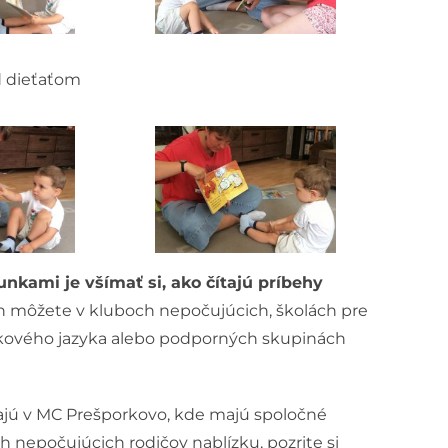
ed dieťaťom
unkami je všímať si, ako čítajú príbehy
h môžete v kluboch nepočujúcich, školách pre
kového jazyka alebo podporných skupinách
ávajú v MC Prešporkovo, kde majú spoločné
h nepočujúcich rodičov nablízku, pozrite si