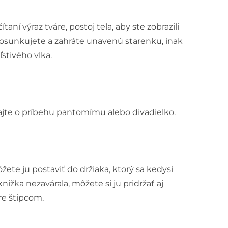
aní výraz tváre, postoj tela, aby ste zobrazili
aposunkujete a zahráte unavenú starenku, inak
stivého vlka.
rajte o príbehu pantomímu alebo divadielko.
ôžete ju postaviť do držiaka, ktorý sa kedysi
ižka nezavárala, môžete si ju pridržať aj
re štipcom.