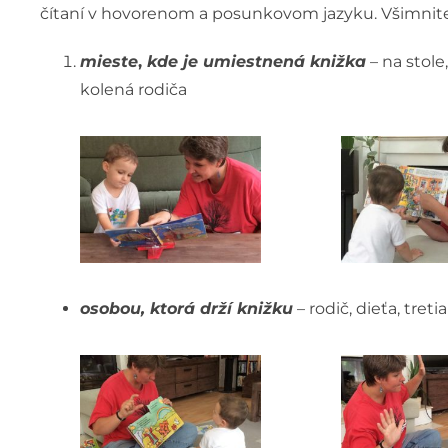
čítaní v hovorenom a posunkovom jazyku. Všimnite si,
mieste
,
kde je umiestnená knižka
– na stole
kolená rodiča
osobou, ktorá drží knižku
– rodič, dieťa, treti