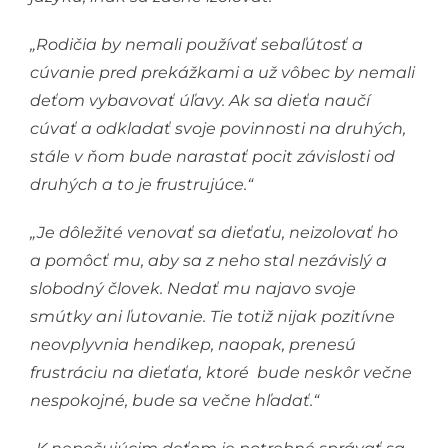
„Rodičia by nemali používať sebaľútosť a
cúvanie pred prekážkami a už vôbec by nemali
deťom vybavovať úľavy. Ak sa dieťa naučí
cúvať a odkladať svoje povinnosti na druhých,
stále v ňom bude narastať pocit závislosti od
druhých a to je frustrujúce.“
„Je dôležité venovať sa dieťaťu, neizolovať ho
a pomôcť mu, aby sa z neho stal nezávislý a
slobodný človek. Nedať mu najavo svoje
smútky ani ľutovanie. Tie totiž nijak pozitívne
neovplyvnia hendikep, naopak, prenesú
frustráciu na dieťaťa, ktoré bude neskôr večne
nespokojné, bude sa večne hľadať.“