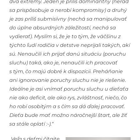
dva extrémy. Jeden je príliš dominantný (nerád
sa prispôsobuje a nerobí kompromisy) a druhý
je zas príliš submisívny (nechá sa manipulovať
do úplne absurdných záležitostí, nechá sa
vydierať). Myslím si, že je to tým, že väčšinu z
týchto ľudí rodičia v detstve neprijali takých, akí
sú. Nenaučili ich
prijať danú situáciu (poruchu
sluchu) taká, ako je, nenaučili ich pracovať
s tým, čo majú dobré k dispozícii. Preháňanie
ani ignorovanie poruchy sluchu nie je riešenie.
Ideálne je asi vnímať poruchu sluchu u dieťaťa
nie ako deficit, ale ako rys, zvláštnosť, niečo, čo
ho robí osobitým a s čím sa dá ďalej pracovať.
Dieťa bude mať možno náročnejší štart, ale žiť
sa stále oplatí :-)
.“
„Veľa s deťmi čítajte.