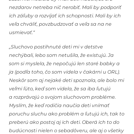
nezdarov netreba nič nerobiť. Mali by podporiť
ich záľuby a rozvíjať ich schopnosti. Mali by ich
veľa chváliť, povzbudzovať a veľa sa na ne
usmievať.“
„Sluchovo postihnuté deti mi v detstve
nechýbali, lebo som netušila, že existujú. Ja
som si myslela, že nepočujú len staré babky a
ja (podľa toho, čo som videla v čakárni u ORL).
Neskôr som aj nejaké deti spoznala, ale bolo mi
veľmi ľúto, keď som videla, že sa iba ľutujú
a rozprávajú o svojom sluchovom probléme.
Myslím, že keď rodičia naučia deti vnímať
poruchu sluchu ako problém a ľutujú ich, tak to
preberú ako postoj aj ich deti. Oberá ich to do
budúcnosti nielen o sebadôveru, ale aj o všetky