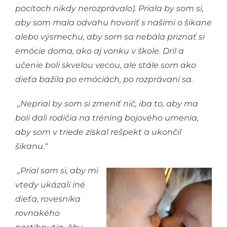
pocitoch nikdy nerozprávalo). Priala by som si,
aby som mala odvahu hovoriť s našimi o šikane
alebo výsmechu, aby som sa nebála priznať si
emócie doma, ako aj vonku v škole. Dril a
učenie boli skvelou vecou, ale stále som ako
dieťa bažila po emóciách, po rozprávaní sa.
„Neprial by som si zmeniť nič, iba to, aby ma
boli dali rodičia na tréning bojového umenia,
aby som v triede získal rešpekt a ukončil
šikanu.“
„Prial som si, aby mi
vtedy ukázali iné
dieťa, rovesníka
rovnakého