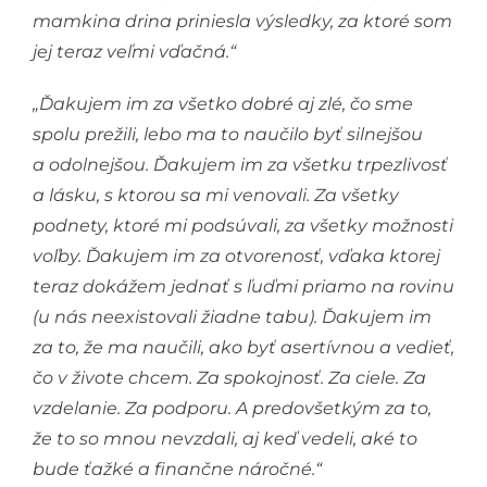
mamkina drina priniesla výsledky, za ktoré som
jej teraz veľmi vďačná.“
„Ďakujem im za všetko dobré aj zlé, čo sme
spolu prežili, lebo ma to naučilo byť silnejšou
a odolnejšou. Ďakujem im za všetku trpezlivosť
a lásku, s ktorou sa mi venovali. Za všetky
podnety, ktoré mi podsúvali, za všetky možnosti
voľby. Ďakujem im za otvorenosť, vďaka ktorej
teraz dokážem jednať s ľuďmi priamo na rovinu
(u nás neexistovali žiadne tabu). Ďakujem im
za to, že ma naučili, ako byť asertívnou a vedieť,
čo v živote chcem. Za spokojnosť. Za ciele. Za
vzdelanie. Za podporu. A predovšetkým za to,
že to so mnou nevzdali, aj keď vedeli, aké to
bude ťažké a finančne náročné.“