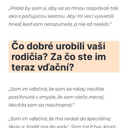
„Priala by som si, aby sa so mnou rozprávali tak
ako s počujúcou sestrou. Aby mi veci vysvetlili
hneď, keď som nerozumela, a nie až neskôr.“
Čo dobré urobili vaši
rodičia? Za čo ste im
teraz vďační?
„Som im vďačná, že som sa nikdy necítila
postihnutá v zmysle, že som niečo menej.
Necítila som sa neschopná.“
„Som im vďačná, že ma nedali do špeciálnej
školy a ,hodili ma do vody‘. Som totiž typ, ktorý