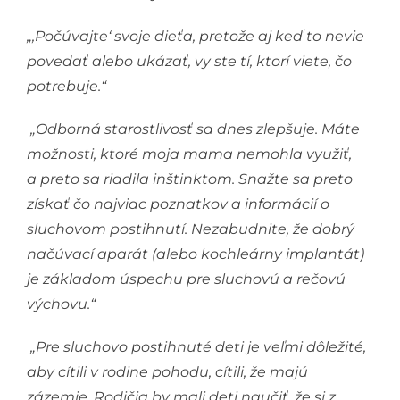
„,Počúvajte‘ svoje dieťa, pretože aj keď to nevie
povedať alebo ukázať, vy ste tí, ktorí viete, čo
potrebuje.“
„Odborná starostlivosť sa dnes zlepšuje. Máte
možnosti, ktoré moja mama nemohla využiť,
a preto sa riadila inštinktom. Snažte sa preto
získať čo najviac poznatkov a informácií o
sluchovom postihnutí. Nezabudnite, že dobrý
načúvací aparát (alebo kochleárny implantát)
je základom úspechu pre sluchovú a rečovú
výchovu.“
„Pre sluchovo postihnuté deti je veľmi dôležité,
aby cítili v rodine pohodu, cítili, že majú
zázemie. Rodičia by mali deti naučiť, že si z