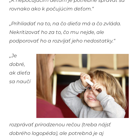
„K nepočujúcim deťom je potrebné správať sa
rovnako ako k počujúcim deťom.“
„Prihliadať na to, na čo dieťa má a čo zvláda.
Nekritizovať ho za to, čo mu nejde, ale
podporovať ho a rozvíjať jeho nedostatky.“
„Je
dobré,
ak dieťa
sa naučí
rozprávať prirodzenou rečou (treba nájsť
dobrého logopéda), ale potrebná je aj