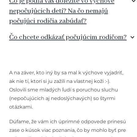
Čo je podľa vás dôležité vo výchove
nepočujúcich detí? Na čo nemajú
počujúci rodičia zabúdať?
Čo chcete odkázať počujúcim rodičom?
A na záver, kto iný by sa mal k výchove vyjadriť,
ak nie tí, ktorí si ju zažili na vlastnej koži :-).
Oslovili sme mladých ľudí s poruchou sluchu
(nepočujúcich aj nedoslýchavých) so štyrmi
otázkami.
Dúfame, že vám ich úprimné odpovede prinesú
zase o kúsok viac poznania, čo by mohlo byť pre