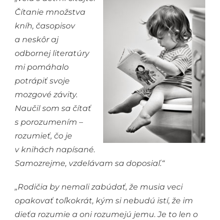
Čítanie množstva
kníh, časopisov
a neskôr aj
odbornej literatúry
mi pomáhalo
potrápiť svoje
mozgové závity.
Naučil som sa čítať
s porozumením –
rozumieť, čo je
v knihách napísané.
Samozrejme, vzdelávam sa doposiaľ.“
„Rodičia by nemali zabúdať, že musia veci
opakovať toľkokrát, kým si nebudú istí, že im
dieťa rozumie a oni rozumejú jemu. Je to len o