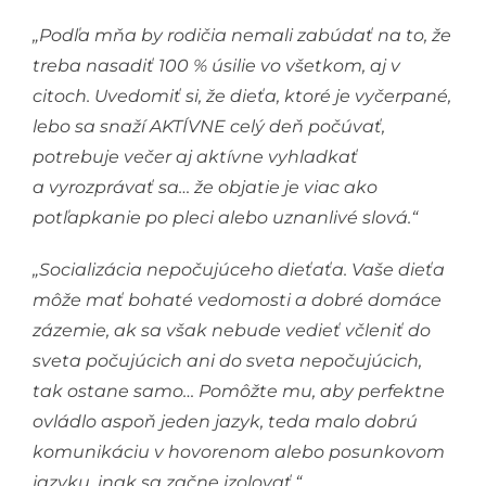
„Podľa mňa by rodičia nemali zabúdať na to, že
treba nasadiť 100 % úsilie vo všetkom, aj v
citoch. Uvedomiť si, že dieťa, ktoré je vyčerpané,
lebo sa snaží AKTÍVNE celý deň počúvať,
potrebuje večer aj aktívne vyhladkať
a vyrozprávať sa… že objatie je viac ako
potľapkanie po pleci alebo uznanlivé slová.“
„Socializácia nepočujúceho dieťaťa. Vaše dieťa
môže mať bohaté vedomosti a dobré domáce
zázemie, ak sa však nebude vedieť včleniť do
sveta počujúcich ani do sveta nepočujúcich,
tak ostane samo… Pomôžte mu, aby perfektne
ovládlo aspoň jeden jazyk, teda malo dobrú
komunikáciu v hovorenom alebo posunkovom
jazyku, inak sa začne izolovať.“