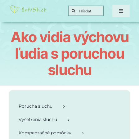
Skip
Search
to
Toggle
for:
Navigat
content
Domov
Ako vidia výchovu
Hra
ľudia s poruchou
sluchu
Posunky
Ciele
Porucha sluchu
O nás
Vyšetrenia sluchu
Kontakt
Kompenzačné pomôcky