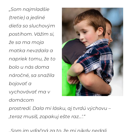
„Som najmladšie
(tretie) a jediné
dieťa so sluchovým
postihom. Vážim si,
že sa ma moja
matka nevzdala a
napriek tomu, že to
bolo u nás doma
náročné, sa snažila
bojovať a
vychovávať ma v
domácom
prostredí. Dala mi lásku, aj tvrdú výchovu –
,teraz musíš, zopakuj ešte raz…‘.“
„Som im vďačná za to, že mi nikdy nedali