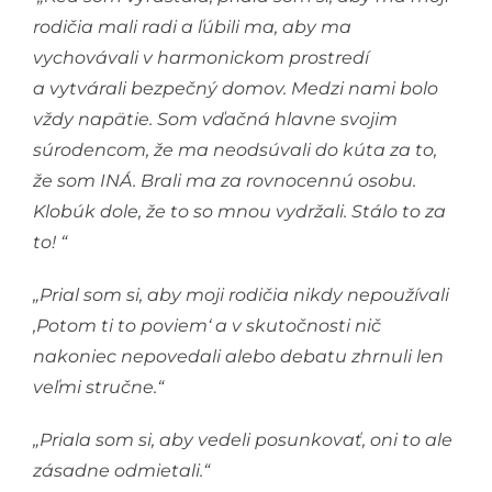
rodičia mali radi a ľúbili ma, aby ma
vychovávali v harmonickom prostredí
a vytvárali bezpečný domov. Medzi nami bolo
vždy napätie. Som vďačná hlavne svojim
súrodencom, že ma neodsúvali do kúta za to,
že som INÁ. Brali ma za rovnocennú osobu.
Klobúk dole, že to so mnou vydržali. Stálo to za
to! “
„Prial som si, aby moji rodičia nikdy nepoužívali
,Potom ti to poviem‘ a v skutočnosti nič
nakoniec nepovedali alebo debatu zhrnuli len
veľmi stručne.“
„Priala som si, aby vedeli posunkovať, oni to ale
zásadne odmietali.“