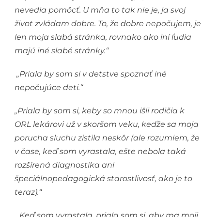
nevedia pomôcť. U mňa to tak nie je, ja svoj
život zvládam dobre. To, že dobre nepočujem, je
len moja slabá stránka, rovnako ako iní ľudia
majú iné slabé stránky.“
„Priala by som si v detstve spoznať iné
nepočujúce deti.“
„Priala by som si, keby so mnou išli rodičia k
ORL lekárovi už v skoršom veku, keďže sa moja
porucha sluchu zistila neskôr (ale rozumiem, že
v čase, keď som vyrastala, ešte nebola taká
rozšírená diagnostika ani
špeciálnopedagogická starostlivosť, ako je to
teraz).“
„Keď som vyrastala, priala som si, aby ma moji