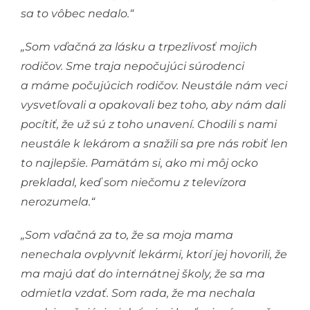
sa to vôbec nedalo.“
„Som vďačná za lásku a trpezlivosť mojich
rodičov. Sme traja nepočujúci súrodenci
a máme počujúcich rodičov. Neustále nám veci
vysvetľovali a opakovali bez toho, aby nám dali
pocítiť, že už sú z toho unavení. Chodili s nami
neustále k lekárom a snažili sa pre nás robiť len
to najlepšie. Pamätám si, ako mi môj ocko
prekladal, keď som niečomu z televízora
nerozumela.“
„Som vďačná za to, že sa moja mama
nenechala ovplyvniť lekármi, ktorí jej hovorili, že
ma majú dať do internátnej školy, že sa ma
odmietla vzdať. Som rada, že ma nechala