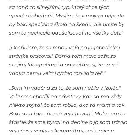
sa ťahá za silnejšími, typ, ktorý chce tých
vpredu dobehnúť. Myslím, že v mojom prípade
by bola špeciálna škola na škodu, ale určite by
som to nechcela paušalizovať na všetky deti.“
„Oceňujem, že so mnou veľa po logopedickej
stránke pracovali. Doma som mala zošit so
svojimi fotografiami a pamätám si, že sa mi
vďaka nemu veľmi rýchlo rozvíjala reč.“
„Som im vďačná za to, že som nežila v izolácii.
Veľa sme chodili na návštevy, kde sa ma vždy
niekto spýtal, čo som robila, ako sa mám a tak.
Bola som tak nútená veľa hovoriť. Mala som to
šťastie, že sme bývali na dedine a ja som trávila
veľa času vonku s kamarátmi, sesternicou