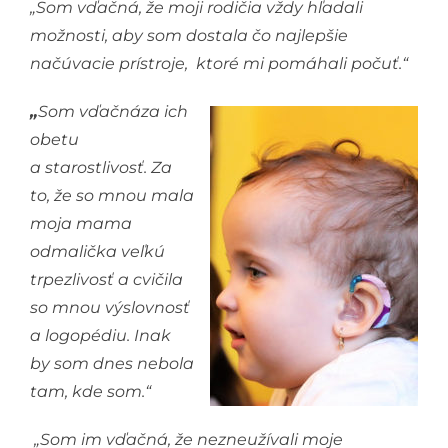
„Som vďačná, že moji rodičia vždy hľadali
možnosti, aby som dostala čo najlepšie
načúvacie prístroje, ktoré mi pomáhali počuť.“
„
Som vďačná
za ich
obetu
a starostlivosť. Za
to, že so mnou mala
moja mama
odmalička veľkú
trpezlivosť a cvičila
so mnou výslovnosť
a logopédiu. Inak
by som dnes nebola
tam, kde som.“
„Som im vďačná, že nezneužívali moje