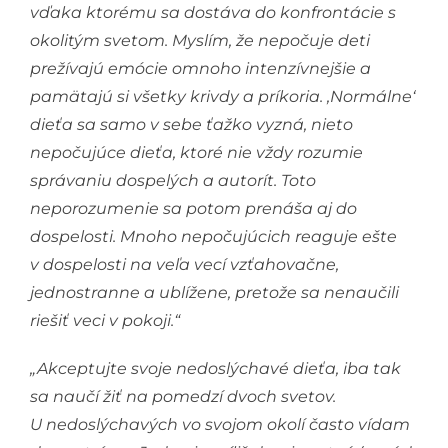
vďaka ktorému sa dostáva do konfrontácie s
okolitým svetom. Myslím, že nepočuje deti
prežívajú emócie omnoho intenzívnejšie a
pamätajú si všetky krivdy a príkoria. ,Normálne‘
dieťa sa samo v sebe ťažko vyzná, nieto
nepočujúce dieťa, ktoré nie vždy rozumie
správaniu dospelých a autorít. Toto
neporozumenie sa potom prenáša aj do
dospelosti. Mnoho nepočujúcich reaguje ešte
v dospelosti na veľa vecí vzťahovačne,
jednostranne a ublížene, pretože sa nenaučili
riešiť veci v pokoji.“
„Akceptujte svoje nedoslýchavé dieťa, iba tak
sa naučí žiť na pomedzí dvoch svetov.
U nedoslýchavých vo svojom okolí často vídam