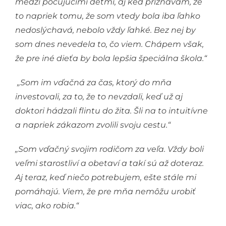
medzi počujúcimi deťmi, aj keď priznávam, že
to napriek tomu, že som vtedy bola iba ľahko
nedoslýchavá, nebolo vždy ľahké. Bez nej by
som dnes nevedela to, čo viem. Chápem však,
že pre iné dieťa by bola lepšia špeciálna škola.“
„Som im vďačná za čas, ktorý do mňa
investovali, za to, že to nevzdali, keď už aj
doktori hádzali flintu do žita. Šli na to intuitívne
a napriek zákazom zvolili svoju cestu.“
„Som vďačný svojim rodičom za veľa. Vždy boli
veľmi starostliví a obetaví a takí sú až doteraz.
Aj teraz, keď niečo potrebujem, ešte stále mi
pomáhajú. Viem, že pre mňa nemôžu urobiť
viac, ako robia.“