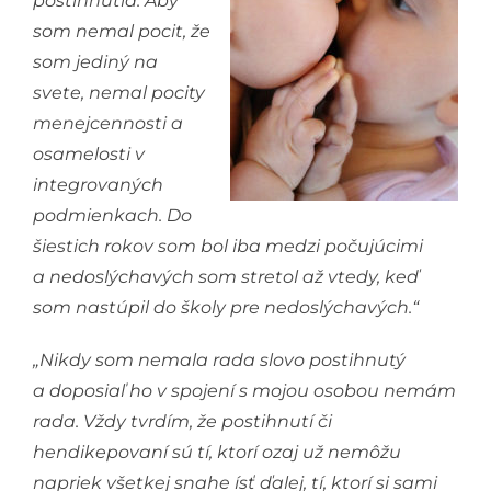
postihnutia. Aby
som nemal pocit, že
som jediný na
svete, nemal pocity
menejcennosti a
osamelosti v
integrovaných
podmienkach. Do
šiestich rokov som bol iba medzi počujúcimi
a nedoslýchavých som stretol až vtedy, keď
som nastúpil do školy pre nedoslýchavých.“
„Nikdy som nemala rada slovo postihnutý
a doposiaľ ho v spojení s mojou osobou nemám
rada. Vždy tvrdím, že postihnutí či
hendikepovaní sú tí, ktorí ozaj už nemôžu
napriek všetkej snahe ísť ďalej, tí, ktorí si sami