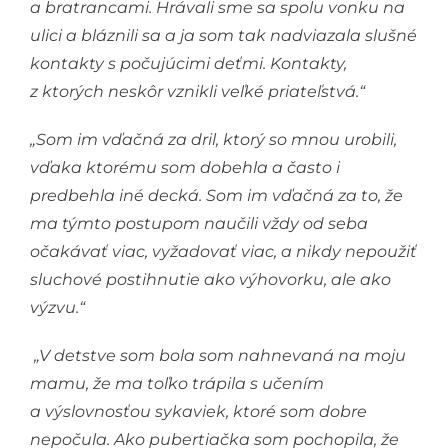
a bratrancami. Hrávali sme sa spolu vonku na
ulici a bláznili sa a ja som tak nadviazala slušné
kontakty s počujúcimi deťmi. Kontakty,
z ktorých neskôr vznikli veľké priateľstvá.“
„Som im vďačná za dril, ktorý so mnou urobili,
vďaka ktorému som dobehla a často i
predbehla iné decká. Som im vďačná za to, že
ma týmto postupom naučili vždy od seba
očakávať viac, vyžadovať viac, a nikdy nepoužiť
sluchové postihnutie ako výhovorku, ale ako
výzvu.“
„V detstve som bola som nahnevaná na moju
mamu, že ma toľko trápila s učením
a výslovnosťou sykaviek, ktoré som dobre
nepočula. Ako pubertiačka som pochopila, že