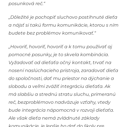
posunková reč.“
„Dôležité je pochopiť sluchovo postihnuté dieťa
a nájsť si takú formu komunikácie, ktorou s ním
budete bez problémov komunikovať.“
„Hovoriť, hovoriť, hovoriť a k tomu používať aj
pomocné posunky, je to skvela kombinácia.
Vyžadovať od dieťaťa očný kontakt, trvať na
nosení naslúchacieho pristroja, zaradovať dieťa
do spoločnosti, dať mu priestor na dýchanie a
slobodu a veľmi zvážiť integráciu dieťaťa. Ak
má slabšiu a strednú stratu sluchu, primeranú
reč, bezproblémovo nadväzuje vzťahy, vtedy
bude integrácia nápomocná v rozvoji dieťaťa.
Ale však dieťa nemá zvládnuté základy
komunikácie, je lepšie ho dať do školy pre