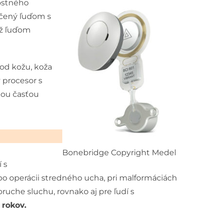
ostného
rčený ľuďom s
ež ľuďom
od kožu, koža
 procesor s
nou časťou
Bonebridge Copyright Medel
 s
po operácii stredného ucha, pri malformáciách
uche sluchu, rovnako aj pre ľudí s
 rokov.