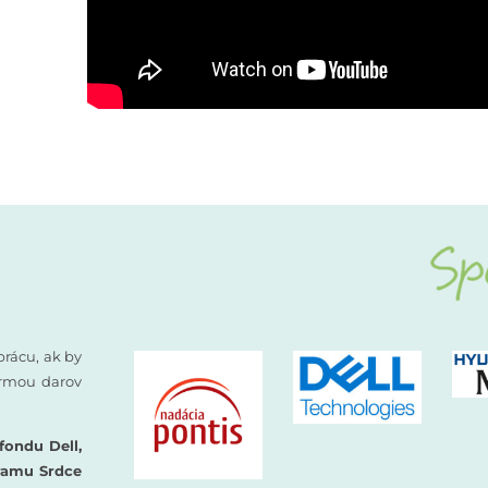
prácu, ak by
formou darov
fondu Dell,
ramu Srdce