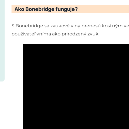
Ako Bonebridge funguje?
S Bonebridge sa zvukové vlny prenesú kostným v
používateľ vníma ako prirodzený zvuk.