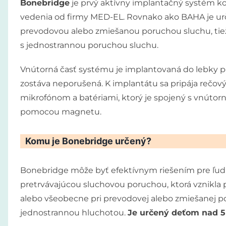
Bonebridge
je prvý aktívny implantačný systém k
vedenia od firmy MED-EL. Rovnako ako BAHA je u
prevodovou alebo zmiešanou poruchou sluchu, ti
s jednostrannou poruchou sluchu.
Vnútorná časť systému je implantovaná do lebky p
zostáva neporušená. K implantátu sa pripája rečový
mikrofónom a batériami, ktorý je spojený s vnútor
pomocou magnetu.
Komu
je Bonebridge určený?
Bonebridge môže byť efektívnym riešením pre ľudí
pretrvávajúcou sluchovou poruchou, ktorá vznikla 
alebo všeobecne pri prevodovej alebo zmiešanej por
jednostrannou hluchotou.
Je určený deťom nad 5