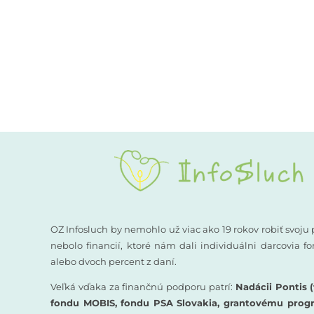
OZ Infosluch by nemohlo už viac ako 19 rokov robiť svoju 
nebolo financií, ktoré nám dali individuálni darcovia 
alebo dvoch percent z daní.
Veľká vďaka za finančnú podporu patrí:
Nadácii Pontis (
fondu MOBIS, fondu PSA Slovakia, grantovému prog