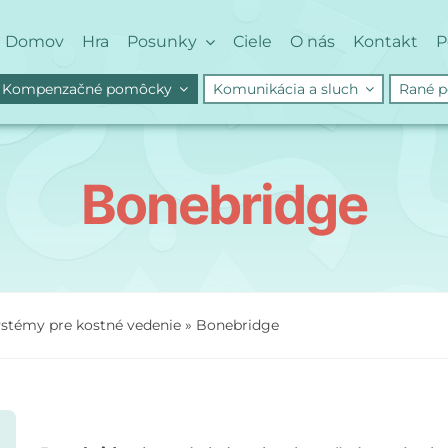
Domov
Hra
Posunky
Ciele
O nás
Kontakt
P
Kompenzačné pomôcky
Komunikácia a sluch
Rané p
Bonebridge
ystémy pre kostné vedenie
»
Bonebridge