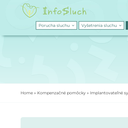
Skip
to
content
Porucha sluchu
Vyšetrenia sluchu
Home
»
Kompenzačné pomôcky
»
Implantovateľné s