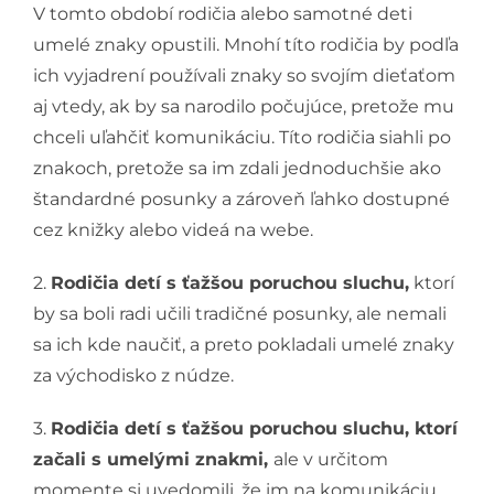
V tomto období rodičia alebo samotné deti
umelé znaky opustili. Mnohí títo rodičia by podľa
ich vyjadrení používali znaky so svojím dieťaťom
aj vtedy, ak by sa narodilo počujúce, pretože mu
chceli uľahčiť komunikáciu. Títo rodičia siahli po
znakoch, pretože sa im zdali jednoduchšie ako
štandardné posunky a zároveň ľahko dostupné
cez knižky alebo videá na webe.
2.
Rodičia detí s ťažšou poruchou sluchu,
ktorí
by sa boli radi učili tradičné posunky, ale nemali
sa ich kde naučiť, a preto pokladali umelé znaky
za východisko z núdze.
3.
Rodičia detí s ťažšou poruchou sluchu, ktorí
začali s umelými znakmi,
ale v určitom
momente si uvedomili, že im na komunikáciu