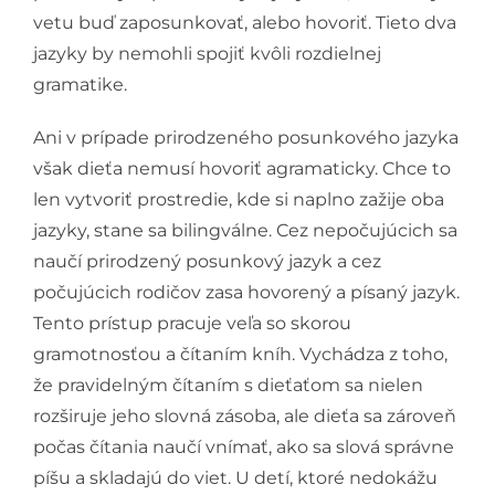
vetu buď zaposunkovať, alebo hovoriť. Tieto dva
jazyky by nemohli spojiť kvôli rozdielnej
gramatike.
Ani v prípade prirodzeného posunkového jazyka
však dieťa nemusí hovoriť agramaticky. Chce to
len vytvoriť prostredie, kde si naplno zažije oba
jazyky, stane sa bilingválne. Cez nepočujúcich sa
naučí prirodzený posunkový jazyk a cez
počujúcich rodičov zasa hovorený a písaný jazyk.
Tento prístup pracuje veľa so skorou
gramotnosťou a čítaním kníh. Vychádza z toho,
že pravidelným čítaním s dieťaťom sa nielen
rozširuje jeho slovná zásoba, ale dieťa sa zároveň
počas čítania naučí vnímať, ako sa slová správne
píšu a skladajú do viet. U detí, ktoré nedokážu