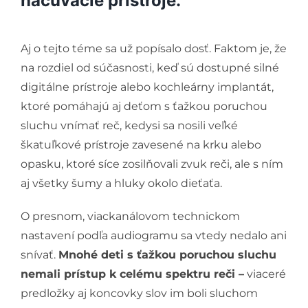
načúvacie prístroje.
Aj o tejto téme sa už popísalo dosť. Faktom je, že
na rozdiel od súčasnosti, keď sú dostupné silné
digitálne prístroje alebo kochleárny implantát,
ktoré pomáhajú aj deťom s ťažkou poruchou
sluchu vnímať reč, kedysi sa nosili veľké
škatuľkové prístroje zavesené na krku alebo
opasku, ktoré síce zosilňovali zvuk reči, ale s ním
aj všetky šumy a hluky okolo dieťaťa.
O presnom, viackanálovom technickom
nastavení podľa audiogramu sa vtedy nedalo ani
snívať.
Mnohé deti s ťažkou poruchou sluchu
nemali prístup k celému spektru reči –
viaceré
predložky aj koncovky slov im boli sluchom