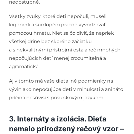
nedostupné.
Všetky zvuky, ktoré deti nepočuli, museli
logopédi a surdopédi prácne vyvodzovať
pomocou hmatu. Niet sa čo diviť, že napriek
všetkej drine bez skorého začiatku
a s nekvalitnými prístrojmi ostala reč mnohých
nepočujúcich detí menej zrozumiteľná a
agramatická.
Aj v tomto má vaše dieťa iné podmienky na
vývin ako nepočujúce deti v minulosti a ani táto
príčina nesúvisí s posunkovým jazykom.
3. Internáty a izolácia. Dieťa
nemalo prirodzený rečový vzor –