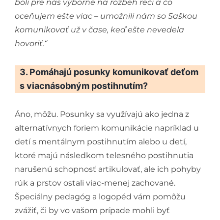
boli pre nás výborné na rozbeh reči a čo
oceňujem ešte viac – umožnili nám so Saškou
komunikovať už v čase, keď ešte nevedela
hovoriť.“
3. Pomáhajú posunky komunikovať deťom
s viacnásobným postihnutím?
Áno, môžu. Posunky sa využívajú ako jedna z
alternatívnych foriem komunikácie napríklad u
detí s mentálnym postihnutím alebo u detí,
ktoré majú následkom telesného postihnutia
narušenú schopnosť artikulovať, ale ich pohyby
rúk a prstov ostali viac-menej zachované.
Špeciálny pedagóg a logopéd vám pomôžu
zvážiť, či by vo vašom prípade mohli byť