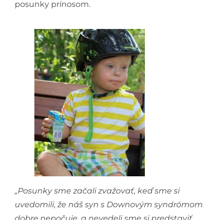
posunky prínosom.
„Posunky sme začali zvažovať, keď sme si
uvedomili, že náš syn s Downovým syndrómom
dobre nepočuje, a nevedeli sme si predstaviť,