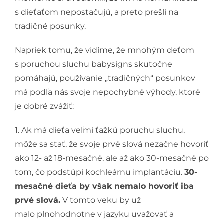
s dieťaťom nepostačujú, a preto prešli na
tradičné posunky.
Napriek tomu, že vidíme, že mnohým deťom
s poruchou sluchu babysigns skutočne
pomáhajú, používanie „tradičných“ posunkov
má podľa nás svoje nepochybné výhody, ktoré
je dobré zvážiť:
1. Ak má dieťa veľmi ťažkú poruchu sluchu,
môže sa stať, že svoje prvé slová nezačne hovoriť
ako 12- až 18-mesačné, ale až ako 30-mesačné po
tom, čo podstúpi kochleárnu implantáciu.
30-
mesačné dieťa by však nemalo hovoriť iba
prvé slová.
V tomto veku by už
malo plnohodnotne v jazyku uvažovať a