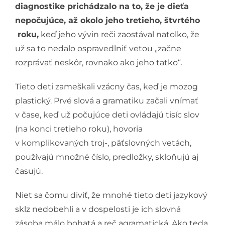
diagnostike prichádzalo na to, že je dieťa
nepočujúce, až okolo jeho tretieho, štvrtého
roku,
keď jeho vývin reči zaostával natoľko, že
už sa to nedalo ospravedlniť vetou „začne
rozprávať neskôr, rovnako ako jeho tatko“.
Tieto deti zameškali vzácny čas, keď je mozog
plastický. Prvé slová a gramatiku začali vnímať
v čase, keď už počujúce deti ovládajú tisíc slov
(na konci tretieho roku), hovoria
v komplikovaných troj-, päťslovných vetách,
používajú množné číslo, predložky, skloňujú aj
časujú.
Niet sa čomu diviť, že mnohé tieto deti jazykový
sklz nedobehli a v dospelosti je ich slovná
zásoba málo bohatá a reč agramatická. Ako teda