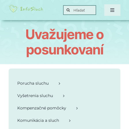
Skip
Search
to
Toggle
for:
Navigat
content
Domov
Uvažujeme o
Hra
posunkovaní
Posunky
Ciele
Porucha sluchu
Vyšetrenia sluchu
O nás
Kompenzačné pomôcky
Kontakt
Komunikácia a sluch