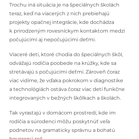
Trochu iná situácia je na špeciálnych školách
teraz, keď na viacerých z nich prebiehajú
projekty opačnej integrácie, kde dochádza
k prirodzeným rovesníckym kontaktom medzi
počujúcimi aj nepočujúcimi deťmi.
Viaceré deti, ktoré chodia do špeciálnych škôl,
odvážajú rodičia poobede na krúžky, kde sa
stretávajú s počujúcimi deťmi. Zároveň čoraz
viac vidíme, že vďaka pokrokom v diagnostike
a technológiách ostáva čoraz viac detí funkčne
integrovaných v bežných škôlkach a školách.
Tak vyrastajú v domácom prostredí, kde im
rodičia a súrodenci môžu poskytnúť veľa
podnetov na gramaticky správnu a bohatú
hovorenú reč.