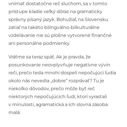
vnímať dostatočne reč sluchom, sa v tomto
prístupe kladie veľký dôraz na gramaticky
správny písaný jazyk. Bohužiaľ, na Slovensku
zatiaľ na takéto bilingválno-bilkulturálne
vzdelávanie nie sú plošne vytvorené finančné
ani personálne podmienky.
Vráťme sa teraz späť. Ak je pravda, že
posunkovanie neovplyvňuje negatívne vývin
reči, prečo teda mnohí dospelí nepočujúci ľudia
okolo nás nevedia „dobre“ rozprávať? Tu je
niekoľko dôvodov, prečo môže byť reč
niektorých nepočujúcich ľudí, ktorí vyrastali
v minulosti, agramatická a ich slovná zásoba
malá: