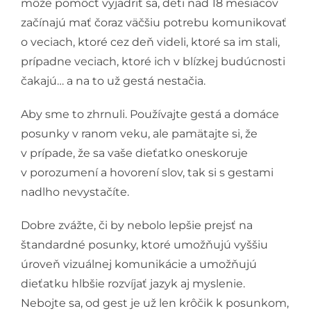
môže pomôcť vyjadriť sa, deti nad 18 mesiacov
začínajú mať čoraz väčšiu potrebu komunikovať
o veciach, ktoré cez deň videli, ktoré sa im stali,
prípadne veciach, ktoré ich v blízkej budúcnosti
čakajú… a na to už gestá nestačia.
Aby sme to zhrnuli. Používajte gestá a domáce
posunky v ranom veku, ale pamätajte si, že
v prípade, že sa vaše dieťatko oneskoruje
v porozumení a hovorení slov, tak si s gestami
nadlho nevystačíte.
Dobre zvážte, či by nebolo lepšie prejsť na
štandardné posunky, ktoré umožňujú vyššiu
úroveň vizuálnej komunikácie a umožňujú
dieťatku hlbšie rozvíjať jazyk aj myslenie.
Nebojte sa, od gest je už len krôčik k posunkom,