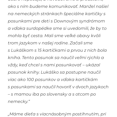
ako s ním budeme komunikovať. Manžel našiel
na nemeckých stránkach špeciálne kartičky s
posunkami pre deti s Downovým syndrómom
a vďaka surdopédke sme si uvedomili, že by to
mohla byť cesta. Mali sme veľké obavy kvôli
trom jazykom v našej rodine. Začali sme
s Lukáškom s 15 kartičkami a prvou z nich bola
kniha. Tento posunok sa naučil veľmi rýchlo a
vždy, keď chcel s nami posunkovať – ukázal
posunok knihy. Lukáško sa postupne naučil
viac ako 100 posunkov a vďaka kartičkám
s posunkami sa naučil hovoriť v dvoch jazykoch
– s mamou iba po slovensky a s otcom po
nemecky.“
„Máme dieťa s viacnásobným postihnutím, pri