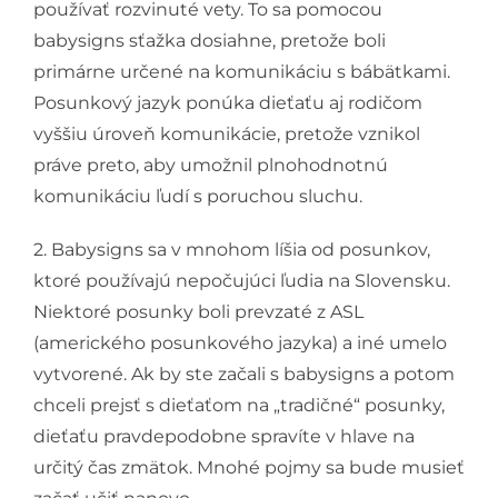
používať rozvinuté vety. To sa pomocou
babysigns sťažka dosiahne, pretože boli
primárne určené na komunikáciu s bábätkami.
Posunkový jazyk ponúka dieťaťu aj rodičom
vyššiu úroveň komunikácie, pretože vznikol
práve preto, aby umožnil plnohodnotnú
komunikáciu ľudí s poruchou sluchu.
2. Babysigns sa v mnohom líšia od posunkov,
ktoré používajú nepočujúci ľudia na Slovensku.
Niektoré posunky boli prevzaté z ASL
(amerického posunkového jazyka) a iné umelo
vytvorené. Ak by ste začali s babysigns a potom
chceli prejsť s dieťaťom na „tradičné“ posunky,
dieťaťu pravdepodobne spravíte v hlave na
určitý čas zmätok. Mnohé pojmy sa bude musieť