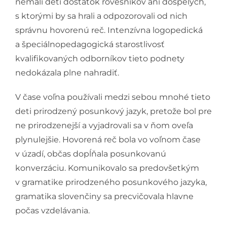
nemali deti dostatok rovesníkov ani dospelých,
s ktorými by sa hrali a odpozorovali od nich
správnu hovorenú reč. Intenzívna logopedická
a špeciálnopedagogická starostlivosť
kvalifikovaných odborníkov tieto podnety
nedokázala plne nahradiť.
V čase voľna používali medzi sebou mnohé tieto
deti prirodzený posunkový jazyk, pretože bol pre
ne prirodzenejší a vyjadrovali sa v ňom oveľa
plynulejšie. Hovorená reč bola vo voľnom čase
v úzadí, občas dopĺňala posunkovanú
konverzáciu. Komunikovalo sa predovšetkým
v gramatike prirodzeného posunkového jazyka,
gramatika slovenčiny sa precvičovala hlavne
počas vzdelávania.