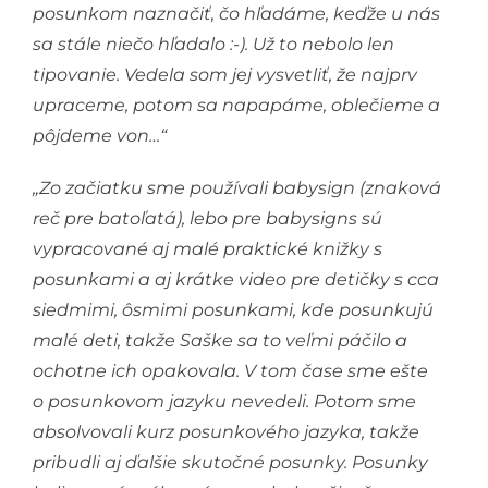
posunkom naznačiť, čo hľadáme, keďže u nás
sa stále niečo hľadalo :-)
. Už to nebolo len
tipovanie. Vedela som jej vysvetliť, že najprv
upraceme, potom sa napapáme, oblečieme a
pôjdeme von…“
„Zo začiatku sme používali babysign (znaková
reč pre batoľatá), lebo pre babysigns sú
vypracované aj malé praktické knižky s
posunkami a aj krátke video pre detičky s cca
siedmimi, ôsmimi posunkami, kde posunkujú
malé deti, takže Saške sa to veľmi páčilo a
ochotne ich opakovala. V tom čase sme ešte
o posunkovom jazyku nevedeli. Potom sme
absolvovali kurz posunkového jazyka, takže
pribudli aj ďalšie skutočné posunky. Posunky