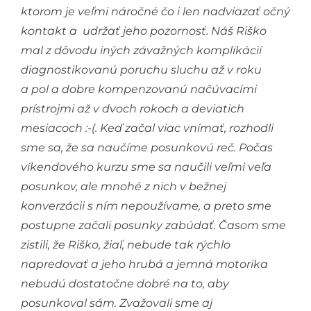
ktorom je veľmi náročné čo i len nadviazať očný
kontakt a udržať jeho pozornosť. Náš Riško
mal z dôvodu iných závažných komplikácií
diagnostikovanú poruchu sluchu až v roku
a pol a dobre kompenzovanú načúvacími
prístrojmi až v dvoch rokoch a deviatich
mesiacoch :-(
. Keď začal viac vnímať, rozhodli
sme sa, že sa naučíme posunkovú reč. Počas
víkendového kurzu sme sa naučili veľmi veľa
posunkov, ale mnohé z nich v bežnej
konverzácii s ním nepoužívame, a preto sme
postupne začali posunky zabúdať. Časom sme
zistili, že Riško, žiaľ, nebude tak rýchlo
napredovať a jeho hrubá a jemná motorika
nebudú dostatočne dobré na to, aby
posunkoval sám. Zvažovali sme aj