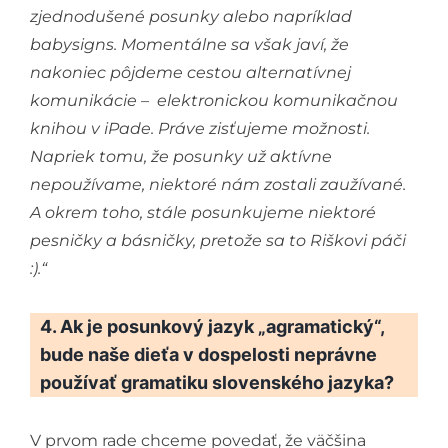
zjednodušené posunky alebo napríklad
babysigns. Momentálne sa však javí, že
nakoniec pôjdeme cestou alternatívnej
komunikácie – elektronickou komunikačnou
knihou v iPade. Práve zisťujeme možnosti.
Napriek tomu, že posunky už aktívne
nepoužívame, niektoré nám zostali zaužívané.
A okrem toho, stále posunkujeme niektoré
pesničky a básničky, pretože sa to Riškovi páči
:)
.“
4. Ak je posunkový jazyk „agramatický“,
bude naše dieťa v dospelosti neprávne
používať gramatiku slovenského jazyka?
V prvom rade chceme povedať, že väčšina