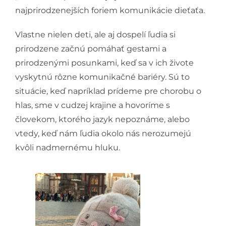
najprirodzenejších foriem komunikácie dieťaťa.
Vlastne nielen deti, ale aj dospelí ľudia si
prirodzene začnú pomáhať gestami a
prirodzenými posunkami, keď sa v ich živote
vyskytnú rôzne komunikačné bariéry. Sú to
situácie, keď napríklad prídeme pre chorobu o
hlas, sme v cudzej krajine a hovoríme s
človekom, ktorého jazyk nepoznáme, alebo
vtedy, keď nám ľudia okolo nás nerozumejú
kvôli nadmernému hluku.