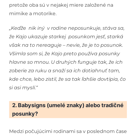
pretože oba sú v nejakej miere založené na
mimike a motorike.
„Keďže nik iný v rodine neposunkuje, stáva sa,
že Kajo ukazuje starkej posunkom jesť, starká
však na to nereaguje – nevie, že je to posunok.
Všimla som si, že Kajo preto používa posunky
hlavne so mnou. U druhých funguje tak, že ich
zoberie za ruku a snaží sa ich dotiahnuť tam,
kde chce, lebo zistil, že sa tak ľahšie dovtípia, čo
si asi myslí.“
2. Babysigns (umelé znaky) alebo tradičné
posunky?
Medzi počujúcimi rodinami sa v poslednom čase