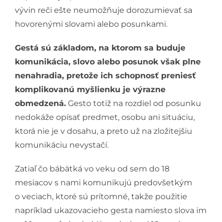
vývin reči ešte neumožňuje dorozumievať sa
hovorenými slovami alebo posunkami.
Gestá sú základom, na ktorom sa buduje
komunikácia, slovo alebo posunok však plne
nenahradia, pretože ich schopnosť preniesť
komplikovanú myšlienku je výrazne
obmedzená.
Gesto totiž na rozdiel od posunku
nedokáže opísať predmet, osobu ani situáciu,
ktorá nie je v dosahu, a preto už na zložitejšiu
komunikáciu nevystačí.
Zatiaľ čo bábätká vo veku od sem do 18
mesiacov s nami komunikujú predovšetkým
o veciach, ktoré sú prítomné, takže použitie
napríklad ukazovacieho gesta namiesto slova im