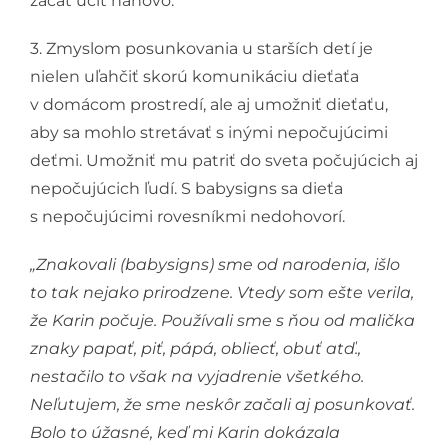
začať učiť nanovo.
3. Zmyslom posunkovania u starších detí je
nielen uľahčiť skorú komunikáciu dieťaťa
v domácom prostredí, ale aj umožniť dieťaťu,
aby sa mohlo stretávať s inými nepočujúcimi
deťmi. Umožniť mu patriť do sveta počujúcich aj
nepočujúcich ľudí. S babysigns sa dieťa
s nepočujúcimi rovesníkmi nedohovorí.
„Znakovali (babysigns) sme od narodenia, išlo
to tak nejako prirodzene. Vtedy som ešte verila,
že Karin počuje. Používali sme s ňou od malička
znaky papať, piť, pápá, obliecť, obuť atď.,
nestačilo to však na vyjadrenie všetkého.
Neľutujem, že sme neskôr začali aj posunkovať.
Bolo to úžasné, keď mi Karin dokázala