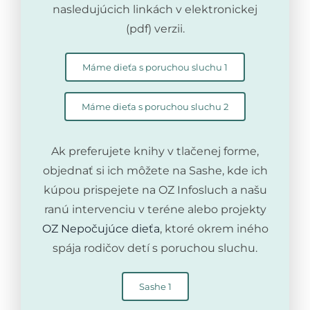
nasledujúcich linkách v elektronickej
(pdf) verzii.
Máme dieťa s poruchou sluchu 1
Máme dieťa s poruchou sluchu 2
Ak preferujete knihy v tlačenej forme,
objednať si ich môžete na Sashe, kde ich
kúpou prispejete na OZ Infosluch a našu
ranú intervenciu v teréne alebo projekty
OZ Nepočujúce dieťa
, ktoré okrem iného
spája rodičov detí s poruchou sluchu.
Sashe 1