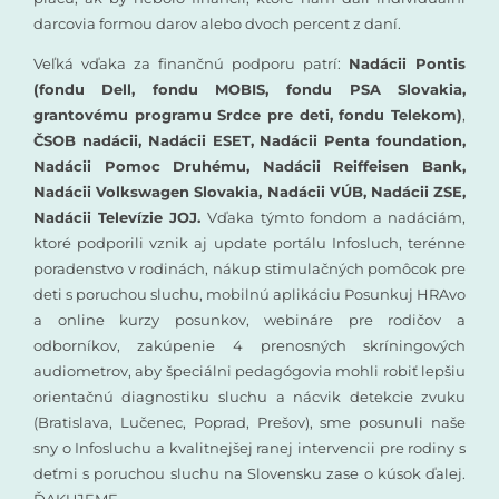
darcovia formou darov alebo dvoch percent z daní.
Veľká vďaka za finančnú podporu patrí:
Nadácii Pontis
(fondu Dell, fondu MOBIS, fondu PSA Slovakia,
grantovému programu Srdce pre deti, fondu Telekom)
,
ČSOB nadácii, Nadácii ESET, Nadácii Penta foundation,
Nadácii Pomoc Druhému, Nadácii Reiffeisen Bank,
Nadácii Volkswagen Slovakia, Nadácii VÚB, Nadácii ZSE,
Nadácii Televízie JOJ.
Vďaka týmto fondom a nadáciám,
ktoré podporili vznik aj update portálu Infosluch, terénne
poradenstvo v rodinách, nákup stimulačných pomôcok pre
deti s poruchou sluchu, mobilnú aplikáciu Posunkuj HRAvo
a online kurzy posunkov, webináre pre rodičov a
odborníkov, zakúpenie 4 prenosných skríningových
audiometrov, aby špeciálni pedagógovia mohli robiť lepšiu
orientačnú diagnostiku sluchu a nácvik detekcie zvuku
(Bratislava, Lučenec, Poprad, Prešov), sme posunuli naše
sny o Infosluchu a kvalitnejšej ranej intervencii pre rodiny s
deťmi s poruchou sluchu na Slovensku zase o kúsok ďalej.
ĎAKUJEME.