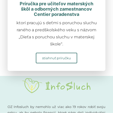
Príručka pre učiteľov materských
škôl a odborných zamestnancov
Centier poradenstva
ktorí pracujú s deťmi s poruchou sluchu
raného a predškolského veku s názvom
„Dieťa s poruchou sluchu v materskej
škole“.
stiahnuť príručku
OZ Infosluch by nemohlo už viac ako 19 rokov robiť svoju
prácu, ak by nebolo financií, ktoré nám dali individuálni