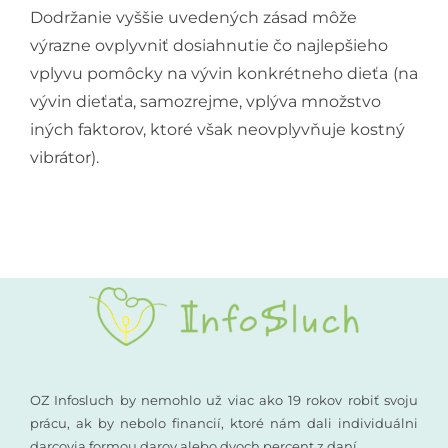
Dodržanie vyššie uvedených zásad môže
výrazne ovplyvniť dosiahnutie čo najlepšieho
vplyvu pomôcky na vývin konkrétneho dieťa
(na
vývin dieťaťa, samozrejme, vplýva množstvo
iných faktorov, ktoré však neovplyvňuje kostný
vibrátor).
OZ Infosluch by nemohlo už viac ako 19 rokov robiť svoju
prácu, ak by nebolo financií, ktoré nám dali individuálni
darcovia formou darov alebo dvoch percent z daní.