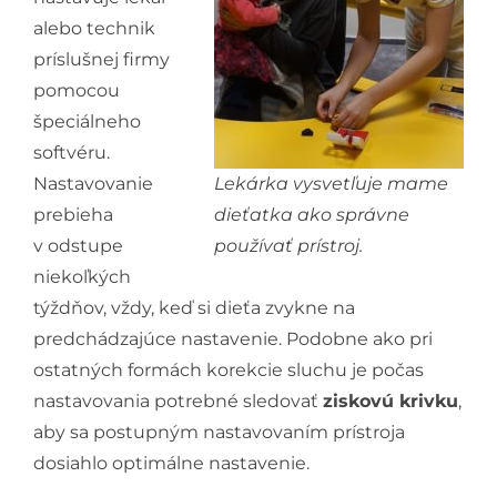
alebo technik
príslušnej firmy
pomocou
špeciálneho
softvéru.
Nastavovanie
Lekárka vysvetľuje mame
prebieha
dieťatka ako správne
v odstupe
používať prístroj.
niekoľkých
týždňov, vždy, keď si dieťa zvykne na
predchádzajúce nastavenie. Podobne ako pri
ostatných formách korekcie sluchu je počas
nastavovania potrebné sledovať
ziskovú krivku
,
aby sa postupným nastavovaním prístroja
dosiahlo optimálne nastavenie.