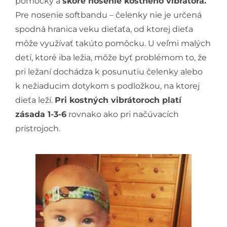
pomôcky a
skoré nosenie kostného vibrátora.
Pre nosenie softbandu – čelenky nie je určená
spodná hranica veku dieťaťa, od ktorej dieťa
môže využívať takúto pomôcku. U veľmi malých
detí, ktoré iba ležia, môže byť problémom to, že
pri ležaní dochádza k posunutiu čelenky alebo
k nežiaducim dotykom s podložkou, na ktorej
dieťa leží.
Pri kostných vibrátoroch platí
zásada 1-3-6
rovnako ako pri načúvacích
prístrojoch.