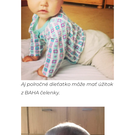
Aj polročné dieťatko môže mať úžitok
z BAHA čelenky.