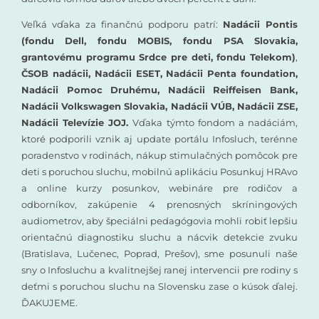
Veľká vďaka za finančnú podporu patrí:
Nadácii Pontis
(fondu Dell, fondu MOBIS, fondu PSA Slovakia,
grantovému programu Srdce pre deti, fondu Telekom)
,
ČSOB nadácii, Nadácii ESET, Nadácii Penta foundation,
Nadácii Pomoc Druhému, Nadácii Reiffeisen Bank,
Nadácii Volkswagen Slovakia, Nadácii VÚB, Nadácii ZSE,
Nadácii Televízie JOJ.
Vďaka týmto fondom a nadáciám,
ktoré podporili vznik aj update portálu Infosluch, terénne
poradenstvo v rodinách, nákup stimulačných pomôcok pre
deti s poruchou sluchu, mobilnú aplikáciu Posunkuj HRAvo
a online kurzy posunkov, webináre pre rodičov a
odborníkov, zakúpenie 4 prenosných skríningových
audiometrov, aby špeciálni pedagógovia mohli robiť lepšiu
orientačnú diagnostiku sluchu a nácvik detekcie zvuku
(Bratislava, Lučenec, Poprad, Prešov), sme posunuli naše
sny o Infosluchu a kvalitnejšej ranej intervencii pre rodiny s
deťmi s poruchou sluchu na Slovensku zase o kúsok ďalej.
ĎAKUJEME.