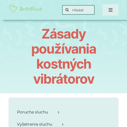
Skip
Search
to
Toggle
for:
Navigat
content
Domov
Zásady
Hra
používania
kostných
Posunky
vibrátorov
Ciele
O nás
Porucha sluchu
Kontakt
Vyšetrenia sluchu