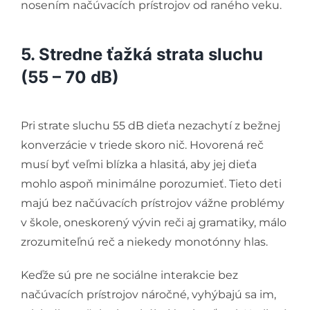
nosením načúvacích prístrojov od raného veku.
5. Stredne ťažká strata sluchu
(55 – 70 dB)
Pri strate sluchu 55 dB dieťa nezachytí z bežnej
konverzácie v triede skoro nič. Hovorená reč
musí byť veľmi blízka a hlasitá, aby jej dieťa
mohlo aspoň minimálne porozumieť. Tieto deti
majú bez načúvacích prístrojov vážne problémy
v škole, oneskorený vývin reči aj gramatiky, málo
zrozumiteľnú reč a niekedy monotónny hlas.
Keďže sú pre ne sociálne interakcie bez
načúvacích prístrojov náročné, vyhýbajú sa im,