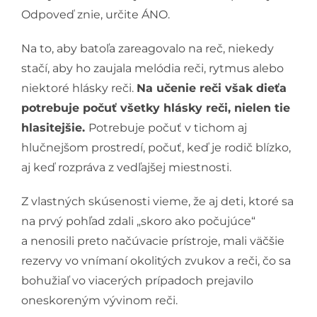
Odpoveď znie, určite ÁNO.
Na to, aby batoľa zareagovalo na reč, niekedy
stačí, aby ho zaujala melódia reči, rytmus alebo
niektoré hlásky reči.
Na učenie reči však dieťa
potrebuje počuť všetky hlásky reči, nielen tie
hlasitejšie.
Potrebuje počuť v tichom aj
hlučnejšom prostredí, počuť, keď je rodič blízko,
aj keď rozpráva z vedľajšej miestnosti.
Z vlastných skúsenosti vieme, že aj deti, ktoré sa
na prvý pohľad zdali „skoro ako počujúce“
a nenosili preto načúvacie prístroje, mali väčšie
rezervy vo vnímaní okolitých zvukov a reči, čo sa
bohužiaľ vo viacerých prípadoch prejavilo
oneskoreným vývinom reči.