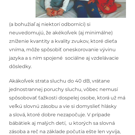
(a bohužiaľ aj niektorí odborníci) si
neuvedomujú, že akékoľvek (aj minimálne)
zníženie kvantity a kvality zvukov, ktoré dieťa
vníma, môže spôsobiť oneskorovanie vývinu
jazyka a s ním spojené sociálne aj vzdelávacie
dôsledky.
Akákoľvek strata sluchu do 40 dB, vrátane
jednostrannej poruchy sluchu, vôbec nemusí
spôsobovať ťažkosti dospelej osobe, ktorá už má
veľkú slovnú zásobu a vie si domyslieť hlásky
a slová, ktoré dobre nezapočuje. V prípade
bábätiek aj malých detí, u ktorých sa slovná
zásoba a reč na základe počutia ešte len vyvíja,