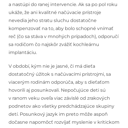
a nastúpi do ranej intervencie. Ak sa po pol roku
ukáže, že ani kvalitné načúvacie prístroje
nevedia jeho stratu sluchu dostatočne
kompenzovať na to, aby bolo schopné vnímať
reč (čo sa stáva v mnohých prípadoch), odporučí
sa rodičom čo najskôr zvážiť kochleárnu
implantáciu.
V období, kým nie je jasné, či má dieťa
dostatočný úžitok s načúvacími prístrojmi, sa
viacerým rodinám odporúča, aby s dieťaťom
hovorili aj posunkovali. Nepočujúce deti sú
v ranom veku oveľa viac závislé od zrakových
podnetov ako všetky predchádzajúce skupiny
detí. Posunkový jazyk im preto môže aspoň
dočasne napomôcť rozvíjať myslenie v kritickom