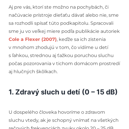
Aj pre vás, ktorí ste možno na pochybách, či
načúvacie prístroje dieťaťu dávať alebo nie, sme
sa rozhodli spísať túto podkapitolu. Spracovali
sme ju vo veľkej miere podľa publikácie autoriek
Cole a Flexer (2007)
, keďže sa ich zistenia
v mnohom zhodujú v tom, čo vidíme u detí
s ľahkou, strednou aj ťažkou poruchou sluchu
počas pozorovania v tichom domácom prostredí
aj hlučných škôlkach.
1. Zdravý sluch u detí (0 – 15 dB)
U dospelého človeka hovoríme o zdravom
sluchu vtedy, ak je schopný vnímať na všetkých
rečových frekvenciách zvuky okolo 20 – 25 dB.