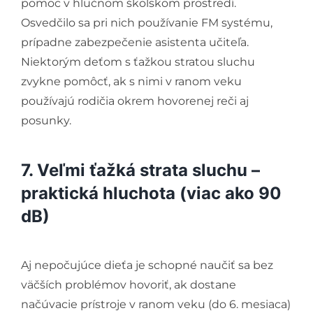
pomoc v hlučnom školskom prostredí.
Osvedčilo sa pri nich používanie FM systému,
prípadne zabezpečenie asistenta učiteľa.
Niektorým deťom s ťažkou stratou sluchu
zvykne pomôcť, ak s nimi v ranom veku
používajú rodičia okrem hovorenej reči aj
posunky.
7. Veľmi ťažká strata sluchu –
praktická hluchota (viac ako 90
dB)
Aj nepočujúce dieťa je schopné naučiť sa bez
väčších problémov hovoriť, ak dostane
načúvacie prístroje v ranom veku (do 6. mesiaca)