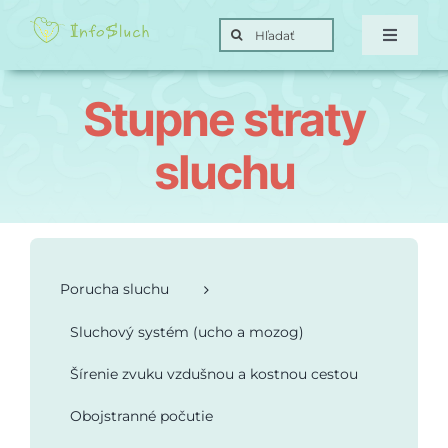
Skip
Search
to
Toggle
for:
Navigat
content
Domov
Stupne straty
Hra
sluchu
Posunky
Ciele
Porucha sluchu
Sluchový systém (ucho a mozog)
O nás
Šírenie zvuku vzdušnou a kostnou cestou
Obojstranné počutie
Kontakt