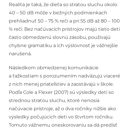
Realita je taká, že dieťa so stratou sluchu okolo
40 – 50 dB môže v bežných podmienkach
prehliadnuť 50 – 75 % reči a pri 55 dB až 80 – 100
% reči. Bez načúvacích prístrojov majú tieto deti
často obmedzenú slovnú zásobu, používajú
chybne gramatiku a ich výslovnosť je vážnejšie
narušená.
Následkom obmedzenej komunikácie
a ťažkostiam s porozumením nadväzujú viaceré
z nich menej priateľstiev a zaostávajú v škole.
Podľa Cole a Flexer (2007) sú výsledky detí so
strednou stratou sluchu, ktoré nenosia
načúvacie prístroje, až o dva ročníky nižšie ako
výsledky počujúcich deti vo štvrtom ročníku.
Tomuto vážnemu oneskorovaniu sa dá predísť