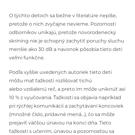
O týchto deťoch sa bežne v literatúre nepíše,
pretože o nich zvyčajne nevieme. Pozornosti
odborníkov unikajú, pretože novorodenecký
skríning nie je schopný zachytiť poruchy sluchu
menšie ako 30 dB a navonok pôsobia tieto deti
veľmi funkčne.
Podľa vyššie uvedených autoriek tieto deti
môžu mať ťažkosti rozlišovať tichú
alebo vzdialenú reč, a preto im môže uniknúť asi
10 % z vyučovania. Ťažkosti sa objavia napríklad
pri rýchlej komunikácii a zachytávaní koncoviek
(množné číslo, prídavné mená…), čo sa môže
prejaviť väčšou únavou na konci dňa. Tieto
ťažkosti s učením, únavou a pozornosťou sa