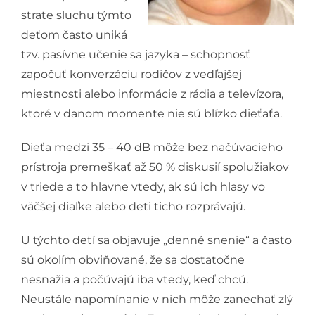
strate sluchu týmto
deťom často uniká
tzv. pasívne učenie sa jazyka – schopnosť
započuť konverzáciu rodičov z vedľajšej
miestnosti alebo informácie z rádia a televízora,
ktoré v danom momente nie sú blízko dieťaťa.
Dieťa medzi 35 – 40 dB môže bez načúvacieho
prístroja premeškať až 50 % diskusií spolužiakov
v triede a to hlavne vtedy, ak sú ich hlasy vo
väčšej diaľke alebo deti ticho rozprávajú.
U týchto detí sa objavuje „denné snenie“ a často
sú okolím obviňované, že sa dostatočne
nesnažia a počúvajú iba vtedy, keď chcú.
Neustále napomínanie v nich môže zanechať zlý