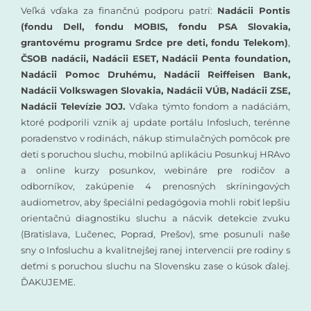
Veľká vďaka za finančnú podporu patrí:
Nadácii Pontis
(fondu Dell, fondu MOBIS, fondu PSA Slovakia,
grantovému programu Srdce pre deti, fondu Telekom)
,
ČSOB nadácii, Nadácii ESET, Nadácii Penta foundation,
Nadácii Pomoc Druhému, Nadácii Reiffeisen Bank,
Nadácii Volkswagen Slovakia, Nadácii VÚB, Nadácii ZSE,
Nadácii Televízie JOJ.
Vďaka týmto fondom a nadáciám,
ktoré podporili vznik aj update portálu Infosluch, terénne
poradenstvo v rodinách, nákup stimulačných pomôcok pre
deti s poruchou sluchu, mobilnú aplikáciu Posunkuj HRAvo
a online kurzy posunkov, webináre pre rodičov a
odborníkov, zakúpenie 4 prenosných skríningových
audiometrov, aby špeciálni pedagógovia mohli robiť lepšiu
orientačnú diagnostiku sluchu a nácvik detekcie zvuku
(Bratislava, Lučenec, Poprad, Prešov), sme posunuli naše
sny o Infosluchu a kvalitnejšej ranej intervencii pre rodiny s
deťmi s poruchou sluchu na Slovensku zase o kúsok ďalej.
ĎAKUJEME.