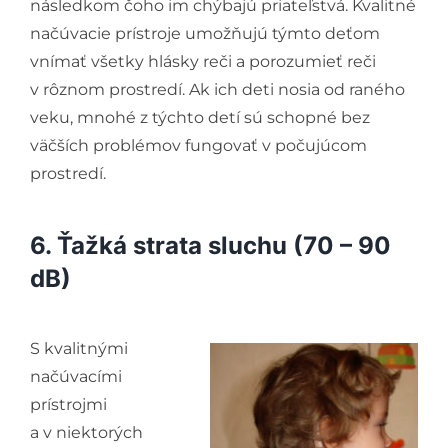
následkom čoho im chýbajú priateľstvá. Kvalitné
načúvacie prístroje umožňujú týmto deťom
vnímať všetky hlásky reči a porozumieť reči
v rôznom prostredí. Ak ich deti nosia od raného
veku, mnohé z týchto detí sú schopné bez
väčších problémov fungovať v počujúcom
prostredí.
6. Ťažká strata sluchu (70 – 90
dB)
S kvalitnými
načúvacími
prístrojmi
a v niektorých