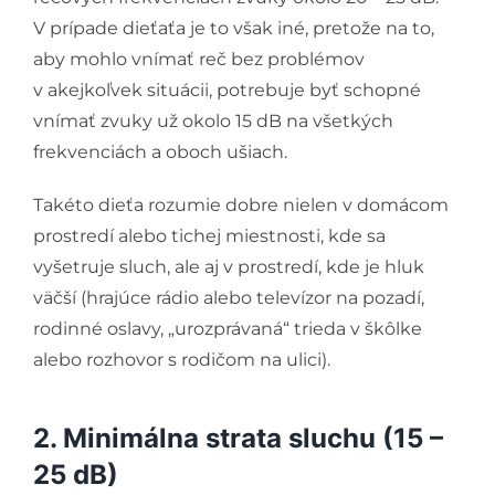
V prípade dieťaťa je to však iné, pretože na to,
aby mohlo vnímať reč bez problémov
v akejkoľvek situácii, potrebuje byť schopné
vnímať zvuky už okolo 15 dB na všetkých
frekvenciách a oboch ušiach.
Takéto dieťa rozumie dobre nielen v domácom
prostredí alebo tichej miestnosti, kde sa
vyšetruje sluch, ale aj v prostredí, kde je hluk
väčší (hrajúce rádio alebo televízor na pozadí,
rodinné oslavy, „urozprávaná“ trieda v škôlke
alebo rozhovor s rodičom na ulici).
2. Minimálna strata sluchu (15 –
25 dB)