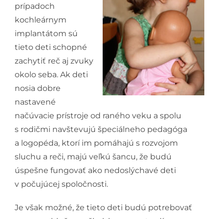
prípadoch
kochleárnym
implantátom sú
tieto deti schopné
zachytiť reč aj zvuky
okolo seba. Ak deti
nosia dobre
nastavené
načúvacie prístroje od raného veku a spolu
s rodičmi navštevujú špeciálneho pedagóga
a logopéda, ktorí im pomáhajú s rozvojom
sluchu a reči, majú veľkú šancu, že budú
úspešne fungovať ako nedoslýchavé deti
v počujúcej spoločnosti.
Je však možné, že tieto deti budú potrebovať