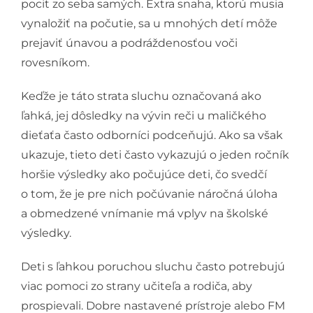
pocit zo seba samých. Extra snaha, ktorú musia
vynaložiť na počutie, sa u mnohých detí môže
prejaviť únavou a podráždenosťou voči
rovesníkom.
Keďže je táto strata sluchu označovaná ako
ľahká, jej dôsledky na vývin reči u maličkého
dieťaťa často odborníci podceňujú. Ako sa však
ukazuje, tieto deti často vykazujú o jeden ročník
horšie výsledky ako počujúce deti, čo svedčí
o tom, že je pre nich počúvanie náročná úloha
a obmedzené vnímanie má vplyv na školské
výsledky.
Deti s ľahkou poruchou sluchu často potrebujú
viac pomoci zo strany učiteľa a rodiča, aby
prospievali. Dobre nastavené prístroje alebo FM