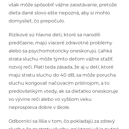
však môže spôsobiť vážne zaostávanie, pretože
dieťa dané slovo ešte nepozná, aby si mohlo
domyslieť, čo prepočulo.
Rizikové sú hlavne deti, ktoré sa narodili
predčasne, majú viaceré zdravotné problémy
alebo sa psychomotoricky oneskorujú. Ľahká
strata sluchu môže týmto deťom vážne sťažiť
rozvoj reči. Platí teda zásada, že aj u detí, ktoré
majú stratu sluchu do 40 dB, sa môže porucha
sluchu korigovať načúvacím prístrojom, a to
predovšetkým vtedy, ak sa dieťatko oneskoruje
vo vývine reči alebo vo vyššom veku
neprospieva dobre v škole.
Odborníci sa líšia v tom, čo pokladajú za zdravý