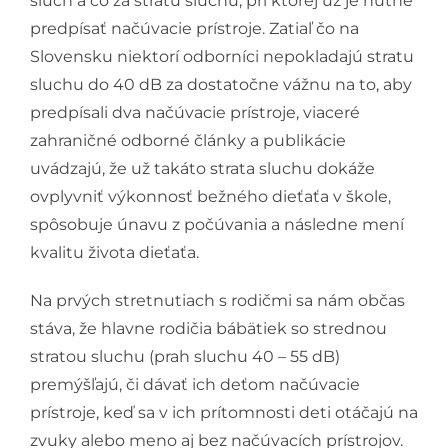
sluch a čo za stratu sluchu, pri ktorej už je nutné
predpísať načúvacie prístroje. Zatiaľ čo na
Slovensku niektorí odborníci nepokladajú stratu
sluchu do 40 dB za dostatočne vážnu na to, aby
predpísali dva načúvacie prístroje, viaceré
zahraničné odborné články a publikácie
uvádzajú, že už takáto strata sluchu dokáže
ovplyvniť výkonnosť bežného dieťaťa v škole,
spôsobuje únavu z počúvania a následne mení
kvalitu života dieťaťa.
Na prvých stretnutiach s rodičmi sa nám občas
stáva, že hlavne rodičia bábätiek so strednou
stratou sluchu (prah sluchu 40 – 55 dB)
premýšľajú, či dávať ich deťom načúvacie
prístroje, keď sa v ich prítomnosti deti otáčajú na
zvuky alebo meno aj bez načúvacích prístrojov.