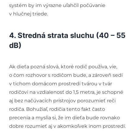
systém by im výrazne uľahčil počúvanie
v hlučnej triede.
4. Stredná strata sluchu (40 – 55
dB)
Ak dieťa pozná slová, ktoré rodič používa, vie,
o čom rozhovor s rodičom bude, a zároveň sedí
v tichom domácom prostredí tvárou v tvár
rodičovi na vzdialenosť do 1,5 metra, je schopné
aj bez načúvacích prístrojov porozumieť reči
rodiča. Bohužiaľ, rodičia tento fakt často
precenia a myslia si, že im dieťa bude rovnako
dobre rozumieť aj v akomkoľvek inom prostredí.