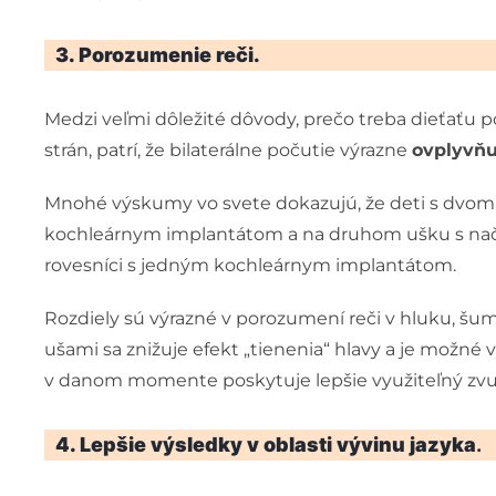
3. Porozumenie reči.
Medzi veľmi dôležité dôvody, prečo treba dieťaťu 
strán, patrí, že bilaterálne počutie výrazne
ovplyvňu
Mnohé výskumy vo svete dokazujú, že deti s dvom
kochleárnym implantátom a na druhom ušku s načú
rovesníci s jedným kochleárnym implantátom.
Rozdiely sú výrazné v porozumení reči v hluku, šume
ušami sa znižuje efekt „tienenia“ hlavy a je možné 
v danom momente poskytuje lepšie využiteľný zvu
4. Lepšie výsledky v oblasti vývinu jazyka
.