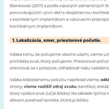
Bienkovski (2017) a podľa viacerých zahraničných št
porovnávajúcich vývin detí s obojstrannou kochleá
s kochleárnym implantátom a načúvacím prístrojo
kochleárnym implantátom.
1. Lokalizácia, smer, priestorové počutie.
Vďaka tomu, že počujeme oboma ušami, vieme určiť,
prichádza zvuk, ktorý počujeme. Priestorové poč
orientovať sa v priestore, odhadovať našu vzdialenos
Vďaka bilaterálnemu počutiu napríklad vieme,
odki
strany,
vieme rozlíšiť zdroj zvuku
(sanitka),
dokáž
ktorý vydáva zvuk
(už je blízko).
Na základe týchto i
dávam prednosť sanitke, ktorá je blízko
.