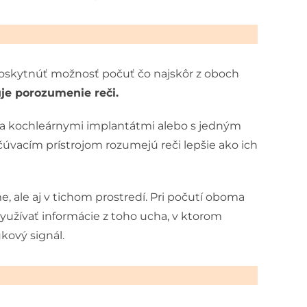
poskytnúť možnosť počuť čo najskôr z oboch
je porozumenie reči.
a kochleárnymi implantátmi alebo s jedným
vacím prístrojom rozumejú reči lepšie ako ich
, ale aj v tichom prostredí. Pri počutí oboma
využívať informácie z toho ucha, v ktorom
kový signál.