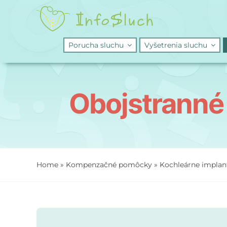
Skip
to
content
Porucha sluchu
Vyšetrenia sluchu
Obojstranné 
Home
»
Kompenzačné pomôcky
»
Kochleárne implan