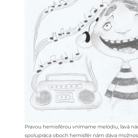
Pravou hemisférou vnímame melódiu, ľavá n
spolupráca oboch hemisfér nám dáva možnosť 