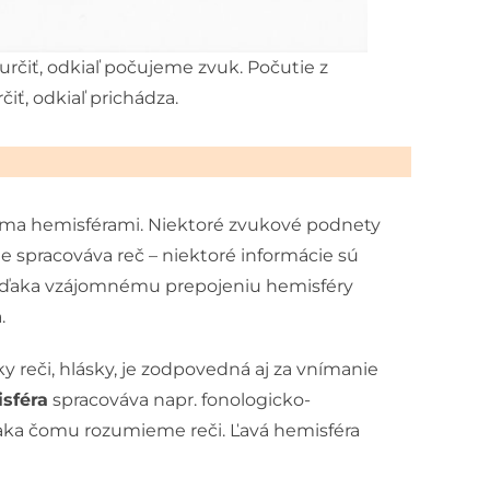
určiť, odkiaľ počujeme zvuk. Počutie z
iť, odkiaľ prichádza.
oma hemisférami. Niektoré zvukové podnety
e spracováva reč – niektoré informácie sú
. Vďaka vzájomnému prepojeniu hemisféry
.
y reči, hlásky, je zodpovedná aj za vnímanie
sféra
spracováva napr. fonologicko-
aka čomu rozumieme reči. Ľavá hemisféra