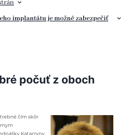
strán
neho implantátu je možné zabezpečiť
obré počuť z oboch
trebné čím skôr
eárnym
rednášky Katarzyny