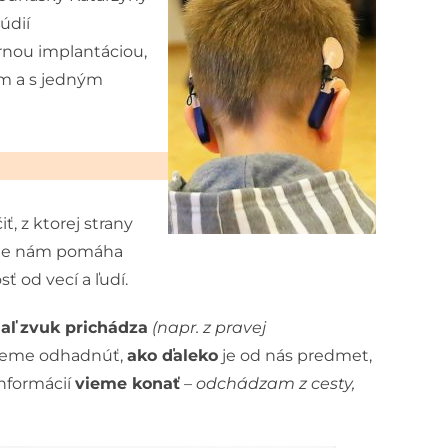
údií
rnou implantáciou,
m a s jedným
 z ktorej strany
utie nám pomáha
ť od vecí a ľudí.
aľ
zvuk prichádza
(napr. z pravej
eme odhadnúť,
ako ďaleko
je od nás predmet,
nformácií
vieme konať
–
odchádzam z cesty,