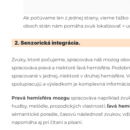
Ak počúvame len z jednej strany, vieme ťažko 
oboch strán nám pomáha zvuk lokalizovať = urč
2. Senzorická integrácia.
Zvuky, ktoré počujeme, spracováva náš mozog ob
spracováva pravá a niektoré ľavá hemisféra. Podobn
spracované v jednej, niektoré v druhej hemisfére
spolupracujú a výsledkom je komplexná informácia
Pravá hemisféra mozgu
spracováva napríklad zvuk
hudby, melódie, prozodických vlastností;
ľavá hemi
sémantické poradie, časovú následnosť zvukov, vď
napomáha aj pri čítaní a písaní.