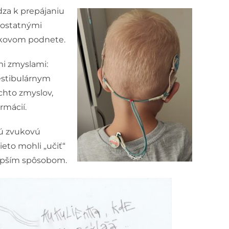
za k prepájaniu
s ostatnými
ukovom podnete.
mi zmyslami:
estibulárnym
chto zmyslov,
rmácií.
nú zvukovú
ieto mohli „učiť“
lepším spôsobom.