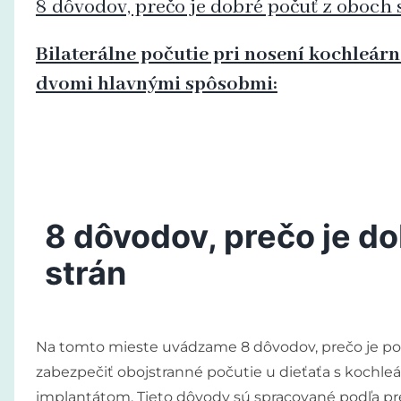
8 dôvodov, prečo je dobré počuť z oboch 
Bilaterálne počutie pri nosení kochleár
dvomi hlavnými spôsobmi:
8 dôvodov, prečo je d
strán
Na tomto mieste uvádzame 8 dôvodov, prečo je po
zabezpečiť obojstranné počutie u dieťaťa s kochl
implantátom. Tieto dôvody sú spracované podľa p