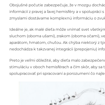
Obojušné počutie zabezpečuje, že v mozgu dochád
informácií z pravej a ľavej hemisféry a v spolupráci 
zmyslami dostávame komplexnú informáciu o zv
Ideálne je, ak malé dieťa môže vnímať svet všetký
sluchom (oboma ušami), zrakom (oboma očami), v
aparátom, hmatom, chuťou. Ak chýba niektorý z tý
nedochádza k takzvanej integrácii (prepojeniu) info
Preto je veľmi dôležité, aby dieťa malo zabezpeče
stimuláciu v oboch hemisférach a čím skôr, aby sa t
spolupracovať pri spracovaní a porozumení čo naj