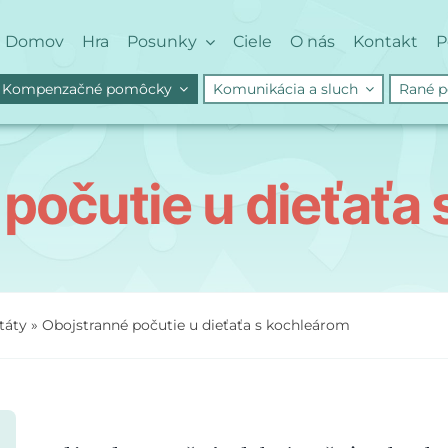
Domov
Hra
Posunky
Ciele
O nás
Kontakt
P
Kompenzačné pomôcky
Komunikácia a sluch
Rané p
počutie u dieťaťa
táty
»
Obojstranné počutie u dieťaťa s kochleárom