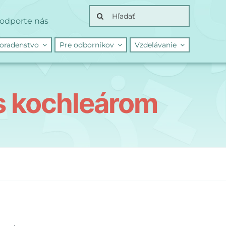
Search
odporte nás
for:
oradenstvo
Pre odborníkov
Vzdelávanie
 s kochleárom