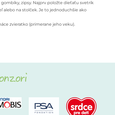
gombíky, zipsy. Najprv položte dieťaťu svetrík
ľ alebo na stolček. Je to jednoduchšie ako
máce zvieratko (primerane jeho veku).