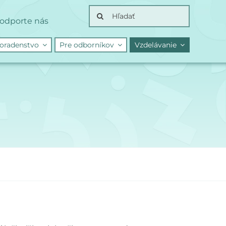
Search
odporte nás
for:
oradenstvo
Pre odborníkov
Vzdelávanie