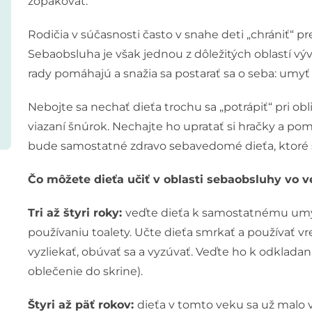
zopakovať.
Rodičia v súčasnosti často v snahe deti „chrániť“ 
Sebaobsluha je však jednou z dôležitých oblastí vý
rady pomáhajú a snažia sa postarať sa o seba: umyť si
Nebojte sa nechať dieťa trochu sa „potrápiť“ pri o
viazaní šnúrok. Nechajte ho upratať si hračky a p
bude samostatné zdravo sebavedomé dieťa, ktoré sa
Čo môžete dieťa učiť v oblasti sebaobsluhy vo v
Tri až štyri roky:
veďte dieťa k samostatnému umýv
používaniu toalety. Učte dieťa smrkať a používať v
vyzliekať, obúvať sa a vyzúvať. Veďte ho k odkladan
oblečenie do skrine).
Štyri až päť rokov:
dieťa v tomto veku sa už malo 