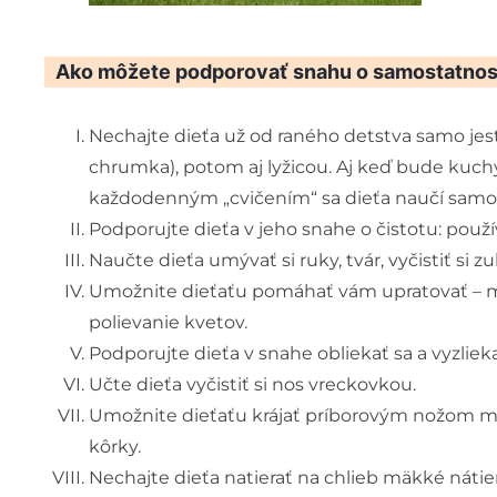
Ako môžete podporovať snahu o samostatnosť
Nechajte dieťa už od raného detstva samo jesť
chrumka), potom aj lyžicou. Aj keď bude kuch
každodenným „cvičením“ sa dieťa naučí samo 
Podporujte dieťa v jeho snahe o čistotu: použ
Naučte dieťa umývať si ruky, tvár, vyčistiť si 
Umožnite dieťaťu pomáhať vám upratovať – mal
polievanie kvetov.
Podporujte dieťa v snahe obliekať sa a vyzlieka
Učte dieťa vyčistiť si nos vreckovkou.
Umožnite dieťaťu krájať príborovým nožom mä
kôrky.
Nechajte dieťa natierať na chlieb mäkké nátie