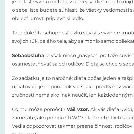
je oblasť vývinu dieťaťa, v ktorej sa dieťa učí to naj
o seba. Iste budete súhlasiť, že všetky vedomosti s
obliecť, umyť, pripraviť si jedlo.
Táto dôležitá schopnosť úzko súvisí s vývinom mot
svojich rúk, celého tela, aby sa mohlo samo oblieka
Sebaobsluha
je však niečo „navyše“, pretože súvis
osamostatňovať sa od rodičov. Dieťa sa chce o seba 
Zo začiatku je to náročné: dieťa počas jedenia zašpi
upratovaní je neporiadok väčší ako predtým, z viace
zručnosti nemá ako inak naučiť, len každodenný
Čo mu môže pomôcť?
Váš vzor.
Ak vás dieťa uvidí,
zametáte, ako po použití WC spláchnete. Deti sa u
Vedia odpozorovať takmer presne činnosti rodičov