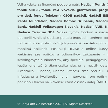
Veľká vďaka za finančnú podporu patrí:
Nadácii Pontis (
fondu MOBIS, fondu PSA Slovakia, grantovému prog
pre deti, fondu Telekom)
,
ČSOB nadácii, Nadácii ES
Penta foundation, Nadácii Pomoc Druhému, Nadácii 
Bank, Nadácii Volkswagen Slovakia, Nadácii VÚB, N
Nadácii Televízie JOJ.
Vďaka týmto fondom a nadác
podporili vznik aj update portálu Infosluch, terénne p
rodinách, nákup stimulačných pomôcok pre deti s poruc
mobilnú aplikáciu Posunkuj HRAvo a online kurzy
webináre pre rodičov a odborníkov, zakúpenie 4 
skríningových audiometrov, aby špeciálni pedagógovia 
lepšiu orientačnú diagnostiku sluchu a nácvik det
(Bratislava, Lučenec, Poprad, Prešov), sme posunuli
Infosluchu a kvalitnejšej ranej intervencii pre rodin
poruchou sluchu na Slovensku zase o kúsok ďalej. ĎAKU
© Copyright OZ Infosluch 2025 | All Rights Reserved