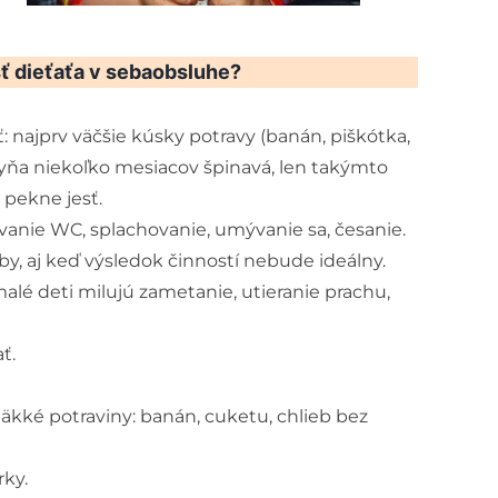
 dieťaťa v sebaobsluhe?
: najprv väčšie kúsky potravy (banán, piškótka,
yňa niekoľko mesiacov špinavá, len takýmto
pekne jesť.
ívanie WC, splachovanie, umývanie sa, česanie.
zuby, aj keď výsledok činností nebude ideálny.
é deti milujú zametanie, utieranie prachu,
ť.
kké potraviny: banán, cuketu, chlieb bez
rky.