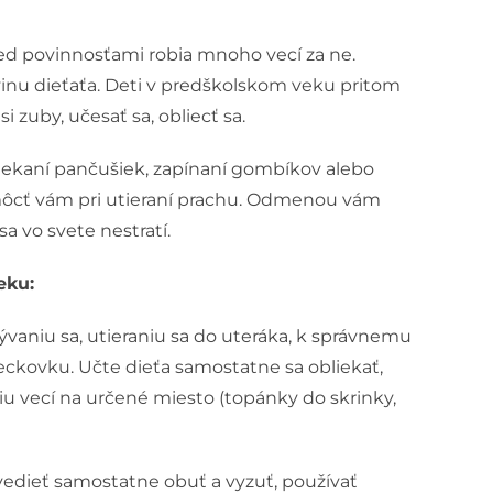
pred povinnosťami robia mnoho vecí za ne.
vinu dieťaťa. Deti v predškolskom veku pritom
 zuby, učesať sa, obliecť sa.
bliekaní pančušiek, zapínaní gombíkov alebo
omôcť vám pri utieraní prachu. Odmenou vám
 vo svete nestratí.
eku:
aniu sa, utieraniu sa do uteráka, k správnemu
reckovku. Učte dieťa samostatne sa obliekať,
iu vecí na určené miesto (topánky do skrinky,
vedieť samostatne obuť a vyzuť, používať