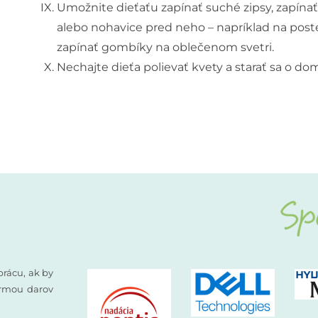
Umožnite dieťaťu zapínať suché zipsy, zapínať 
alebo nohavice pred neho – napríklad na poste
zapínať gombíky na oblečenom svetri.
Nechajte dieťa polievať kvety a starať sa o do
prácu, ak by
formou darov