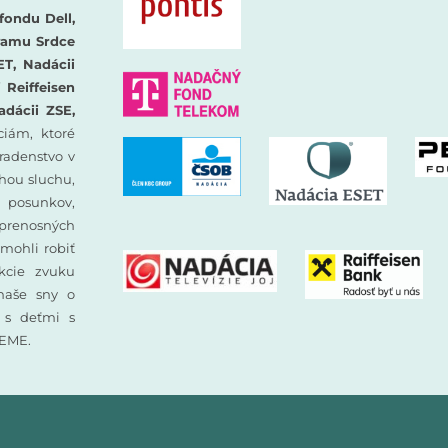
fondu Dell,
ramu Srdce
ET, Nadácii
Reiffeisen
adácii ZSE,
iám, ktoré
oradenstvo v
hou sluchu,
 posunkov,
prenosných
mohli robiť
ekcie zvuku
 naše sny o
y s deťmi s
JEME.