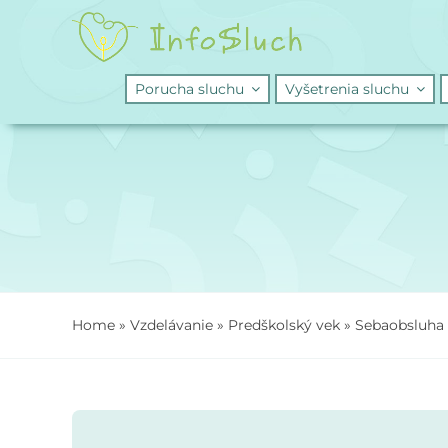
Skip
to
content
Porucha sluchu
Vyšetrenia sluchu
Home
»
Vzdelávanie
»
Predškolský vek
»
Sebaobsluha