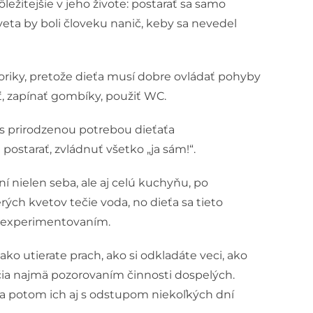
dôležitejšie v jeho živote: postarať sa samo
veta by boli človeku nanič, keby sa nevedel
oriky, pretože dieťa musí dobre ovládať pohyby
ť, zapínať gombíky, použiť WC.
í s prirodzenou potrebou dieťaťa
postarať, zvládnuť všetko „ja sám!“.
ní nielen seba, ale aj celú kuchyňu, po
rých kvetov tečie voda, no dieťa sa tieto
m experimentovaním.
 ako utierate prach, ako si odkladáte veci, ako
čia najmä pozorovaním činnosti dospelých.
 a potom ich aj s odstupom niekoľkých dní