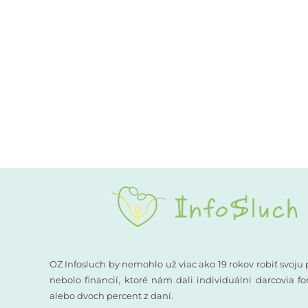
OZ Infosluch by nemohlo už viac ako 19 rokov robiť svoju 
nebolo financií, ktoré nám dali individuálni darcovia 
alebo dvoch percent z daní.