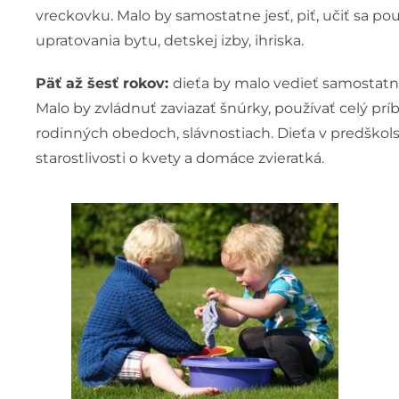
vreckovku. Malo by samostatne jesť, piť, učiť sa pou
upratovania bytu, detskej izby, ihriska.
Päť až šesť rokov:
dieťa by malo vedieť samostatne
Malo by zvládnuť zaviazať šnúrky, používať celý prí
rodinných obedoch, slávnostiach. Dieťa v predško
starostlivosti o kvety a domáce zvieratká.