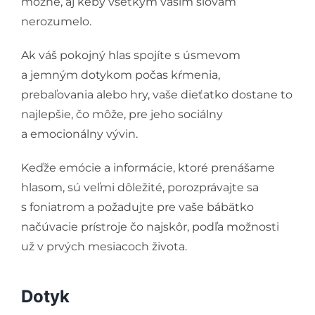
možné, aj keby všetkým vašim slovám
nerozumelo.
Ak váš pokojný hlas spojíte s úsmevom
a jemným dotykom počas kŕmenia,
prebaľovania alebo hry, vaše dieťatko dostane to
najlepšie, čo môže, pre jeho sociálny
a emocionálny vývin.
Keďže emócie a informácie, ktoré prenášame
hlasom, sú veľmi dôležité, porozprávajte sa
s foniatrom a požadujte pre vaše bábätko
načúvacie prístroje čo najskôr, podľa možnosti
už v prvých mesiacoch života.
Dotyk