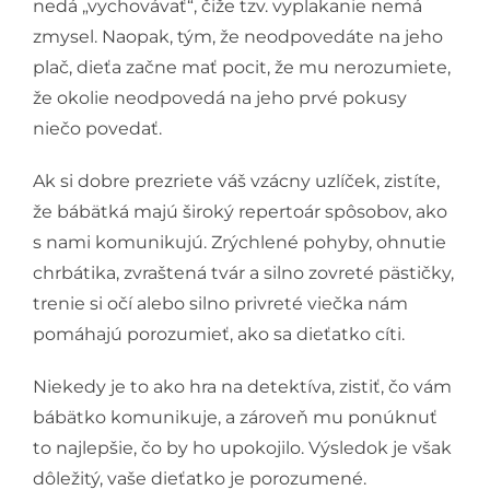
nedá „vychovávať“, čiže tzv. vyplakanie nemá
zmysel. Naopak, tým, že neodpovedáte na jeho
plač, dieťa začne mať pocit, že mu nerozumiete,
že okolie neodpovedá na jeho prvé pokusy
niečo povedať.
Ak si dobre prezriete váš vzácny uzlíček, zistíte,
že bábätká majú široký repertoár spôsobov, ako
s nami komunikujú. Zrýchlené pohyby, ohnutie
chrbátika, zvraštená tvár a silno zovreté pästičky,
trenie si očí alebo silno privreté viečka nám
pomáhajú porozumieť, ako sa dieťatko cíti.
Niekedy je to ako hra na detektíva, zistiť, čo vám
bábätko komunikuje, a zároveň mu ponúknuť
to najlepšie, čo by ho upokojilo. Výsledok je však
dôležitý, vaše dieťatko je porozumené.