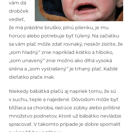
vám dá
drobček
vedieť,
že má prázdne bruško, plnú plienku, je mu
horúco alebo potrebuje byť túlený. Na začiatku
sa vám plač môže zdať rovnaký, neskôr zistíte, že
„som hladný“ znie napríklad krátko a hlboko,
„som unavený“ znie možno ako dlhá vysoká
siréna a „som vystrašený“ je trhaný plač. Každé
dieťatko plače inak.
Niekedy bábätká plačú aj napriek tomu, že sú
v suchu, teple a najedené. Dôvodom môže byť
blížiaca sa choroba, rastúce zúbky alebo prílišné
množstvo podnetov, ktoré už bábätko nevládze
spracovať. V takomto prípade je dobre spomaliť