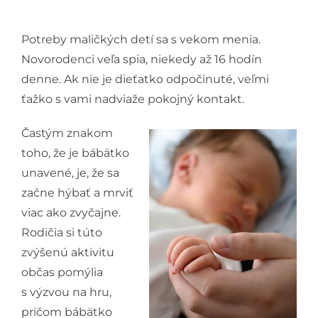
Potreby maličkých detí sa s vekom menia.
Novorodenci veľa spia, niekedy až 16 hodín
denne. Ak nie je dieťatko odpočinuté, veľmi
ťažko s vami nadviaže pokojný kontakt.
Častým znakom
toho, že je bábätko
unavené, je, že sa
začne hýbať a mrviť
viac ako zvyčajne.
Rodičia si túto
zvýšenú aktivitu
občas pomýlia
s výzvou na hru,
pričom bábätko