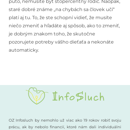
puto, nemusíte byť stopercentný rodič. Naopak,
staré dobré známe „na chybách sa človek učí“
platí aj tu. To, že ste schopní vidieť, že musíte
niečo zmeniť a hľadáte aj spôsob, ako to zmeniť,
je dobrým znakom toho, že skutočne
pozorujete potreby vášho dieťaťa a nekonáte
automaticky.
OZ Infosluch by nemohlo už viac ako 19 rokov robiť svoju
prácu, ak by nebolo financií, ktoré nám dali individuálni