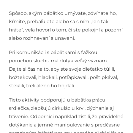
Spôsob, akým bábätko umývate, zdvíhate ho,
kŕmite, prebaľujete alebo sa s ním „len tak
hráte“, veľa hovorí o tom, či ste pokojní a pozorní
alebo rozhnevaní a unavení.
Pri komunikácii s bábätkami s ťažkou
poruchou sluchu má dotyk veľký význam.
Dajte si čas na to, aby ste svoje dieťatko túlili,
božtekovali, hladkali, potľapkávali, poštipkával,
šteklili, treli alebo ho hojdali.
Tieto aktivity podporujú u bábätka prácu
srdiečka, zlepšujú cirkuláciu krvi, dýchanie aj
trávenie. Odborníci napríklad zistili, že pravidelné
dotýkanie a jemné manipulovanie s predčasne