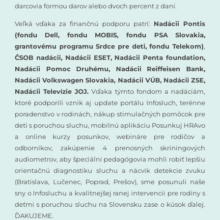
darcovia formou darov alebo dvoch percent z daní.
Veľká vďaka za finančnú podporu patrí:
Nadácii Pontis
(fondu Dell, fondu MOBIS, fondu PSA Slovakia,
grantovému programu Srdce pre deti, fondu Telekom)
,
ČSOB nadácii, Nadácii ESET, Nadácii Penta foundation,
Nadácii Pomoc Druhému, Nadácii Reiffeisen Bank,
Nadácii Volkswagen Slovakia, Nadácii VÚB, Nadácii ZSE,
Nadácii Televízie JOJ.
Vďaka týmto fondom a nadáciám,
ktoré podporili vznik aj update portálu Infosluch, terénne
poradenstvo v rodinách, nákup stimulačných pomôcok pre
deti s poruchou sluchu, mobilnú aplikáciu Posunkuj HRAvo
a online kurzy posunkov, webináre pre rodičov a
odborníkov, zakúpenie 4 prenosných skríningových
audiometrov, aby špeciálni pedagógovia mohli robiť lepšiu
orientačnú diagnostiku sluchu a nácvik detekcie zvuku
(Bratislava, Lučenec, Poprad, Prešov), sme posunuli naše
sny o Infosluchu a kvalitnejšej ranej intervencii pre rodiny s
deťmi s poruchou sluchu na Slovensku zase o kúsok ďalej.
ĎAKUJEME.