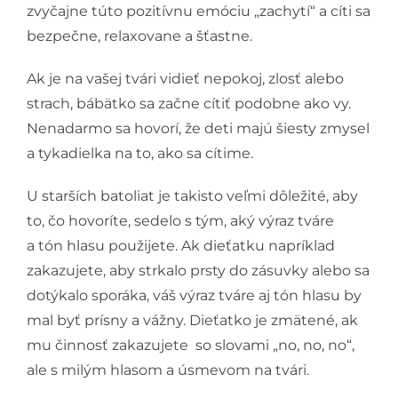
zvyčajne túto pozitívnu emóciu „zachytí“ a cíti sa
bezpečne, relaxovane a šťastne.
Ak je na vašej tvári vidieť nepokoj, zlosť alebo
strach, bábätko sa začne cítiť podobne ako vy.
Nenadarmo sa hovorí, že deti majú šiesty zmysel
a tykadielka na to, ako sa cítime.
U starších batoliat je takisto veľmi dôležité, aby
to, čo hovoríte, sedelo s tým, aký výraz tváre
a tón hlasu použijete. Ak dieťatku napríklad
zakazujete, aby strkalo prsty do zásuvky alebo sa
dotýkalo sporáka, váš výraz tváre aj tón hlasu by
mal byť prísny a vážny. Dieťatko je zmätené, ak
mu činnosť zakazujete so slovami „no, no, no“,
ale s milým hlasom a úsmevom na tvári.