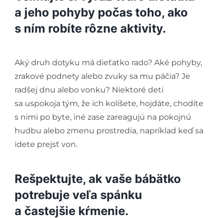
a jeho pohyby počas toho, ako
s ním robíte rôzne aktivity.
Aký druh dotyku má dieťatko rado? Aké pohyby,
zrakové podnety alebo zvuky sa mu páčia? Je
radšej dnu alebo vonku? Niektoré deti
sa uspokoja tým, že ich kolíšete, hojdáte, chodíte
s nimi po byte, iné zase zareagujú na pokojnú
hudbu alebo zmenu prostredia, napríklad keď sa
idete prejsť von.
Rešpektujte, ak vaše bábätko
potrebuje veľa spánku
a častejšie kŕmenie.