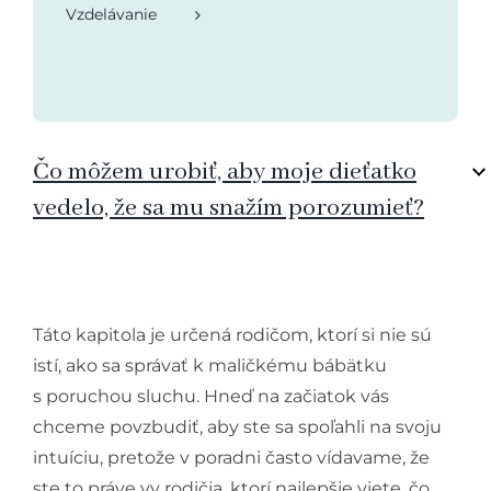
Vzdelávanie
Čo môžem urobiť, aby moje dieťatko
vedelo, že sa mu snažím porozumieť?
Táto kapitola je určená rodičom, ktorí si nie sú
istí, ako sa správať k maličkému bábätku
s poruchou sluchu. Hneď na začiatok vás
chceme povzbudiť, aby ste sa spoľahli na svoju
intuíciu, pretože v poradni často vídavame, že
ste to práve vy rodičia, ktorí najlepšie viete, čo