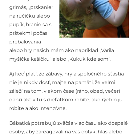
grimás, „prskanie“
na ručičku alebo
pupík, hranie sa s
prštekmi počas
prebaľovania
alebo hry našich mám ako napríklad „Varila
myšička kašičku“ alebo „Kukuk kde som“.
Aj keď platí, že zábavy, hry a spoločného šťastia
nie je nikdy dosť, majte na pamäti, že veľmi
záleží na tom, v akom čase (ráno, obed, večer)
danú aktivitu s dieťatkom robíte, ako rýchlo ju
robíte a ako intenzívne.
Bábätká potrebujú zväčša viac času ako dospelé
osoby, aby zareagovali na váš dotyk, hlas alebo