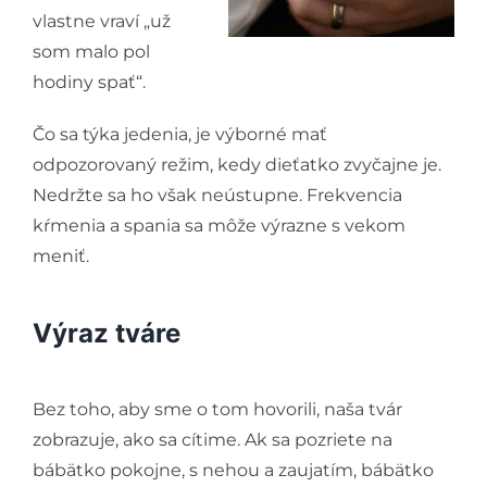
vlastne vraví „už
som malo pol
hodiny spať“.
Čo sa týka jedenia, je výborné mať
odpozorovaný režim, kedy dieťatko zvyčajne je.
Nedržte sa ho však neústupne. Frekvencia
kŕmenia a spania sa môže výrazne s vekom
meniť.
Výraz tváre
Bez toho, aby sme o tom hovorili, naša tvár
zobrazuje, ako sa cítime. Ak sa pozriete na
bábätko pokojne, s nehou a zaujatím, bábätko