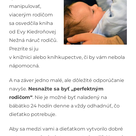
manipulovať,
viacerým rodičom
sa osvedčila kniha
od Evy Kiedroňovej
Nežná náruč rodičů.
Prezrite si ju
v knižnici alebo kníhkupectve, či by vám nebola
nápomocná.
A na záver jedno malé, ale dôležité odporúčanie
navyše.
Nesnažte sa byť „perfektným
rodičom“
. Nie je možné byť naladený na
bábätko 24 hodín denne a vždy odhadnúť, čo
dieťatko potrebuje.
Aby sa medzi vami a dieťatkom vytvorilo dobré