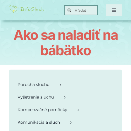
Skip
Search
to
Toggle
for:
Navigat
content
Domov
Ako sa naladiť na
Hra
bábätko
Posunky
Ciele
Porucha sluchu
Vyšetrenia sluchu
O nás
Kompenzačné pomôcky
Kontakt
Komunikácia a sluch