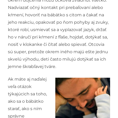
okrem dojčenia môžu ockovia zvládnuť všetko.
Nadviazať očný kontakt pri prebaľovaní alebo
kŕmení, hovoriť na bábätko s citom a čakať na
jeho reakciu, opakovať po ňom pohyby aj zvuky,
ktoré robí, usmievať sa a vyplazovať jazyk, držať
ho v náručí pri kŕmení z fľaše, hojdať, dotýkať sa,
nosiť v klokanke či čítať alebo spievať. Otcovia
sú super, pretože okrem iného majú ešte jednu
skvelú výhodu, deti často milujú dotýkať sa ich
jemne škrabľavej tváre.
Ak máte aj naďalej
veľa otázok
týkajúcich sa toho,
ako sa o bábätko
starať, ako s ním
správne