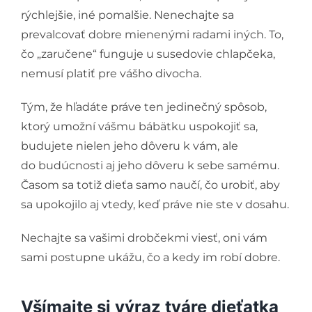
rýchlejšie, iné pomalšie. Nenechajte sa
prevalcovať dobre mienenými radami iných. To,
čo „zaručene“ funguje u susedovie chlapčeka,
nemusí platiť pre vášho divocha.
Tým, že hľadáte práve ten jedinečný spôsob,
ktorý umožní vášmu bábätku uspokojiť sa,
budujete nielen jeho dôveru k vám, ale
do budúcnosti aj jeho dôveru k sebe samému.
Časom sa totiž dieťa samo naučí, čo urobiť, aby
sa upokojilo aj vtedy, keď práve nie ste v dosahu.
Nechajte sa vašimi drobčekmi viesť, oni vám
sami postupne ukážu, čo a kedy im robí dobre.
Všímajte si výraz tváre dieťatka