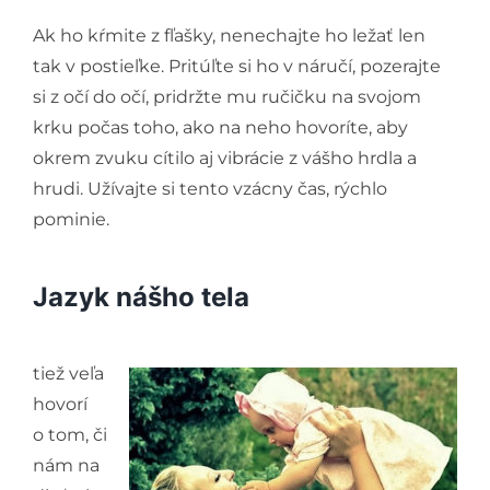
Ak ho kŕmite z fľašky, nenechajte ho ležať len
tak v postieľke. Pritúľte si ho v náručí, pozerajte
si z očí do očí, pridržte mu ručičku na svojom
krku počas toho, ako na neho hovoríte, aby
okrem zvuku cítilo aj vibrácie z vášho hrdla a
hrudi. Užívajte si tento vzácny čas, rýchlo
pominie.
Jazyk nášho tela
tiež veľa
hovorí
o tom, či
nám na