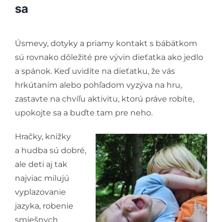
sa
Úsmevy, dotyky a priamy kontakt s bábätkom
sú rovnako dôležité pre vývin dieťatka ako jedlo
a spánok. Keď uvidíte na dieťatku, že vás
hrkútaním alebo pohľadom vyzýva na hru,
zastavte na chvíľu aktivitu, ktorú práve robíte,
upokojte sa a buďte tam pre neho.
Hračky, knižky
a hudba sú dobré,
ale deti aj tak
najviac milujú
vyplazovanie
jazyka, robenie
smiešnych