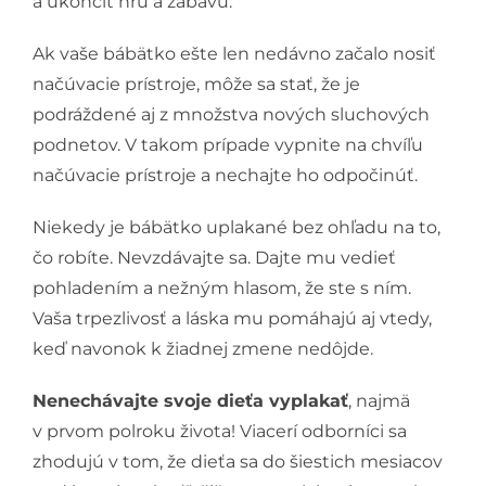
a ukončiť hru a zábavu.
Ak vaše bábätko ešte len nedávno začalo nosiť
načúvacie prístroje, môže sa stať, že je
podráždené aj z množstva nových sluchových
podnetov. V takom prípade vypnite na chvíľu
načúvacie prístroje a nechajte ho odpočinúť.
Niekedy je bábätko uplakané bez ohľadu na to,
čo robíte. Nevzdávajte sa. Dajte mu vedieť
pohladením a nežným hlasom, že ste s ním.
Vaša trpezlivosť a láska mu pomáhajú aj vtedy,
keď navonok k žiadnej zmene nedôjde.
Nenechávajte svoje dieťa vyplakať
, najmä
v prvom polroku života! Viacerí odborníci sa
zhodujú v tom, že dieťa sa do šiestich mesiacov