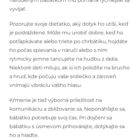
narodeným bábätkom mu pomáha rýchlejšie sa
vyvíjať.
Pozorujte svoje dieťatko, aký dotyk ho utíši, keď
je podráždené. Môže mu urobiť dobre, keď ho
potľapkávate alebo triete po chrbátiku, hojdáte
ho počas spievania v náručí alebo s ním
rytmicky jemne tancujete na hudbu z rádia.
Niektoré deti milujú, ak si ich položíte na brucho
a hruď, kde počujú vaše srdiečko a zároveň
vnímajú vibráciu vášho hlasu.
Kŕmenie je tiež výborná príležitosť na
komunikáciu a zbližovanie sa. Neponáhľajte sa,
bábätko potrebuje svoj čas. Pri dojčení sa
bábätku s úsmevom prihovárajte, dotýkajte sa
ho a hlaďte.