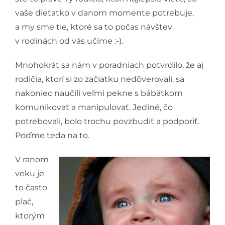
vaše dieťatko v danom momente potrebuje,
a my sme tie, ktoré sa to počas návštev
v rodinách od vás učíme :-).
Mnohokrát sa nám v poradniach potvrdilo, že aj
rodičia, ktorí si zo začiatku nedôverovali, sa
nakoniec naučili veľmi pekne s bábätkom
komunikovať a manipulovať. Jediné, čo
potrebovali, bolo trochu povzbudiť a podporiť.
Poďme teda na to.
V ranom
veku je
to často
plač,
ktorým