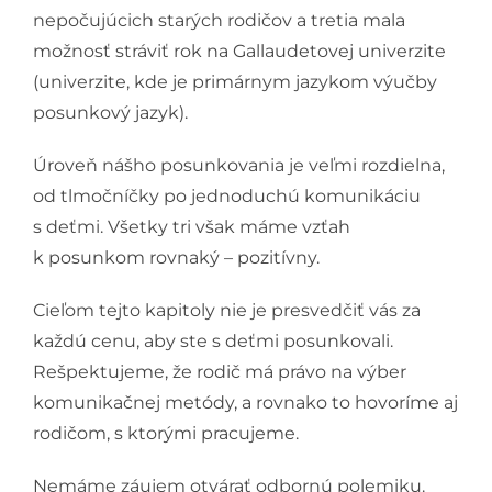
nepočujúcich starých rodičov a tretia mala
možnosť stráviť rok na Gallaudetovej univerzite
(univerzite, kde je primárnym jazykom výučby
posunkový jazyk).
Úroveň nášho posunkovania je veľmi rozdielna,
od tlmočníčky po jednoduchú komunikáciu
s deťmi. Všetky tri však máme vzťah
k posunkom rovnaký – pozitívny.
Cieľom tejto kapitoly nie je presvedčiť vás za
každú cenu, aby ste s deťmi posunkovali.
Rešpektujeme, že rodič má právo na výber
komunikačnej metódy, a rovnako to hovoríme aj
rodičom, s ktorými pracujeme.
Nemáme záujem otvárať odbornú polemiku.