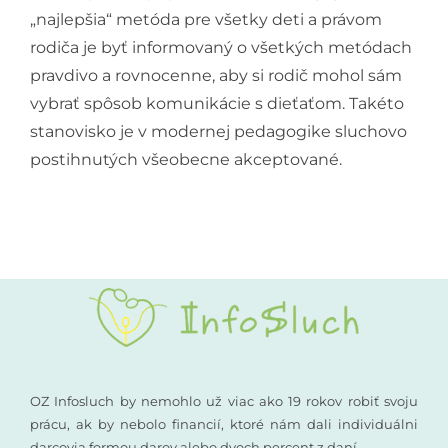
„najlepšia“ metóda pre všetky deti a právom
rodiča je byť informovaný o všetkých metódach
pravdivo a rovnocenne, aby si rodič mohol sám
vybrať spôsob komunikácie s dieťaťom. Takéto
stanovisko je v modernej pedagogike sluchovo
postihnutých všeobecne akceptované.
OZ Infosluch by nemohlo už viac ako 19 rokov robiť svoju
prácu, ak by nebolo financií, ktoré nám dali individuálni
darcovia formou darov alebo dvoch percent z daní.