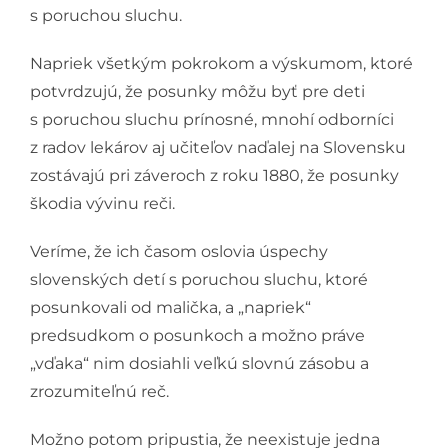
s poruchou sluchu.
Napriek všetkým pokrokom a výskumom, ktoré
potvrdzujú, že posunky môžu byť pre deti
s poruchou sluchu prínosné, mnohí odborníci
z radov lekárov aj učiteľov naďalej na Slovensku
zostávajú pri záveroch z roku 1880, že posunky
škodia vývinu reči.
Veríme, že ich časom oslovia úspechy
slovenských detí s poruchou sluchu, ktoré
posunkovali od malička, a „napriek“
predsudkom o posunkoch a možno práve
„vďaka“ nim dosiahli veľkú slovnú zásobu a
zrozumiteľnú reč.
Možno potom pripustia, že neexistuje jedna