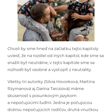
Chceli by sme hneď na začiatku tejto kapitoly
uviesť, že na rozdiel od iných kapitol, kde sme sa
snažili byť neutrálne, v tejto kapitole sme sa
rozhodli byť osobné a vystúpiť z neutrality.
Všetky tri autorky (Silvia Hovorková, Martina
Rzymanová aj Darina Tarcsiová) máme
skúsenosť s posunkovým jazykom
a nepočujúcimi ľuďmi. Jedna je počujúcou
dcérou nepočujúcich rodičov, druhá vnučkou