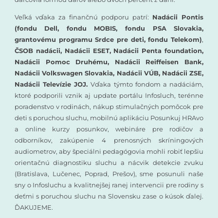
Veľká vďaka za finančnú podporu patrí:
Nadácii Pontis
(fondu Dell, fondu MOBIS, fondu PSA Slovakia,
grantovému programu Srdce pre deti, fondu Telekom)
,
ČSOB nadácii, Nadácii ESET, Nadácii Penta foundation,
Nadácii Pomoc Druhému, Nadácii Reiffeisen Bank,
Nadácii Volkswagen Slovakia, Nadácii VÚB, Nadácii ZSE,
Nadácii Televízie JOJ.
Vďaka týmto fondom a nadáciám,
ktoré podporili vznik aj update portálu Infosluch, terénne
poradenstvo v rodinách, nákup stimulačných pomôcok pre
deti s poruchou sluchu, mobilnú aplikáciu Posunkuj HRAvo
a online kurzy posunkov, webináre pre rodičov a
odborníkov, zakúpenie 4 prenosných skríningových
audiometrov, aby špeciálni pedagógovia mohli robiť lepšiu
orientačnú diagnostiku sluchu a nácvik detekcie zvuku
(Bratislava, Lučenec, Poprad, Prešov), sme posunuli naše
sny o Infosluchu a kvalitnejšej ranej intervencii pre rodiny s
deťmi s poruchou sluchu na Slovensku zase o kúsok ďalej.
ĎAKUJEME.