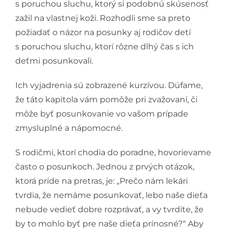
s poruchou sluchu, ktorý si podobnú skúsenosť
zažil na vlastnej koži. Rozhodli sme sa preto
požiadať o názor na posunky aj rodičov detí
s poruchou sluchu, ktorí rôzne dlhý čas s ich
deťmi posunkovali.
Ich vyjadrenia sú zobrazené kurzívou. Dúfame,
že táto kapitola vám pomôže pri zvažovaní, či
môže byť posunkovanie vo vašom prípade
zmysluplné a nápomocné.
S rodičmi, ktorí chodia do poradne, hovorievame
často o posunkoch. Jednou z prvých otázok,
ktorá príde na pretras, je: „Prečo nám lekári
tvrdia, že nemáme posunkovať, lebo naše dieťa
nebude vedieť dobre rozprávať, a vy tvrdíte, že
by to mohlo byť pre naše dieťa prínosné?“ Aby