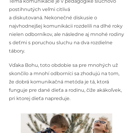
Téma komunikácie je v pedagogike sluchovo
postihnutých veľmi citlivá
a diskutovaná. Nekonečné diskusie o
najvhodnejšej komunikácii rozdelili na dlhé roky
nielen odborníkov, ale následne aj mnohé rodiny
s deťmi s poruchou sluchu na dva rozdielne
tábory.
Vďaka Bohu, toto obdobie sa pre mnohých už
skončilo a mnohí odborníci sa zhodujú na tom,
že dobrá komunikačná metóda je tá, ktorá
funguje pre dané dieťa a rodinu, čiže akákoľvek,
pri ktorej dieťa napreduje.