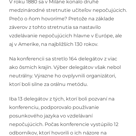
V roku 1880 sa v Miláne konalo druhé
medzinárodné stretnutie učiteľov nepočujúcich.
Prečo o ňom hovoríme? Pretože na základe
záverov z tohto stretnutia sa nastavilo
vzdelávanie nepočujúcich hlavne v Európe, ale
aj v Amerike, na najbližších 130 rokov.
Na konferencii sa stretlo 164 delegátov z viac
ako ôsmich krajín. Výber delegátov však nebol
neutrálny. Výrazne ho ovplyvnili organizátori,
ktorí boli silne za orálnu metódu.
Iba 13 delegátov z tých, ktorí boli pozvaní na
konferenciu, podporovalo používanie
posunkového jazyka vo vzdelávaní
nepočujúcich. Počas konferencie vystúpilo 12
odborníkov, ktorí hovorili o ich názore na