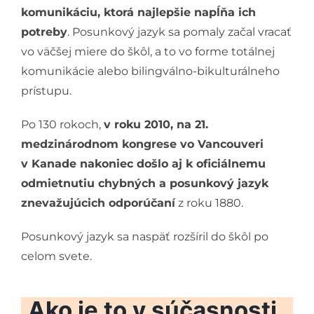
komunikáciu, ktorá najlepšie napĺňa ich
potreby
. Posunkový jazyk sa pomaly začal vracať
vo väčšej miere do škôl, a to vo forme totálnej
komunikácie alebo bilingválno-bikulturálneho
prístupu.
Po 130 rokoch,
v roku 2010, na 21.
medzinárodnom kongrese vo Vancouveri
v Kanade nakoniec došlo aj k oficiálnemu
odmietnutiu chybných a posunkový jazyk
znevažujúcich odporúčaní
z roku 1880.
Posunkový jazyk sa naspäť rozšíril do škôl po
celom svete.
Ako je to v súčasnosti