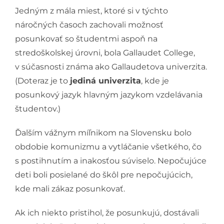
Jedným z mála miest, ktoré si v týchto
náročných časoch zachovali možnosť
posunkovať so študentmi aspoň na
stredoškolskej úrovni, bola Gallaudet College,
v súčasnosti známa ako Gallaudetova univerzita.
(Doteraz je to
jediná univerzita
, kde je
posunkový jazyk hlavným jazykom vzdelávania
študentov.)
Ďalším vážnym míľnikom na Slovensku bolo
obdobie komunizmu a vytláčanie všetkého, čo
s postihnutím a inakosťou súviselo. Nepočujúce
deti boli posielané do škôl pre nepočujúcich,
kde mali zákaz posunkovať.
Ak ich niekto pristihol, že posunkujú, dostávali