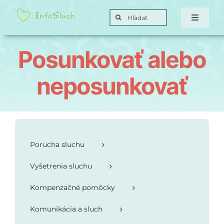
Skip
Search
to
Toggle
for:
Navigat
content
Domov
Posunkovať alebo
Hra
neposunkovať
Posunky
Ciele
Porucha sluchu
Vyšetrenia sluchu
O nás
Kompenzačné pomôcky
Kontakt
Komunikácia a sluch