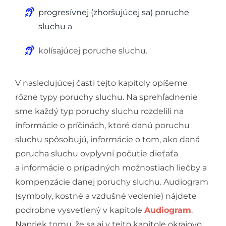
progresívnej (zhoršujúcej sa) poruche
sluchu
a
kolísajúcej poruche sluchu.
V nasledujúcej časti tejto kapitoly opíšeme
rôzne typy poruchy sluchu. Na sprehľadnenie
sme každý typ poruchy sluchu rozdelili na
informácie o príčinách, ktoré danú poruchu
sluchu spôsobujú, informácie o tom, ako daná
porucha sluchu ovplyvní počutie dieťaťa
a informácie o prípadných možnostiach liečby a
kompenzácie danej poruchy sluchu. Audiogram
(symboly, kostné a vzdušné vedenie) nájdete
podrobne vysvetlený v kapitole
Audiogram
.
Napriek tomu, že sa aj v tejto kapitole okrajovo