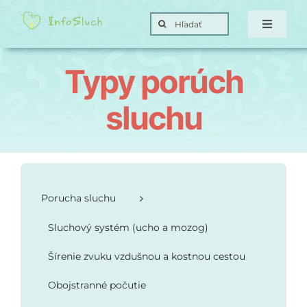
Skip
Search
to
Toggle
for:
Navigat
content
Domov
Typy porúch
Hra
sluchu
Posunky
Ciele
Porucha sluchu
Sluchový systém (ucho a mozog)
O nás
Šírenie zvuku vzdušnou a kostnou cestou
Obojstranné počutie
Kontakt