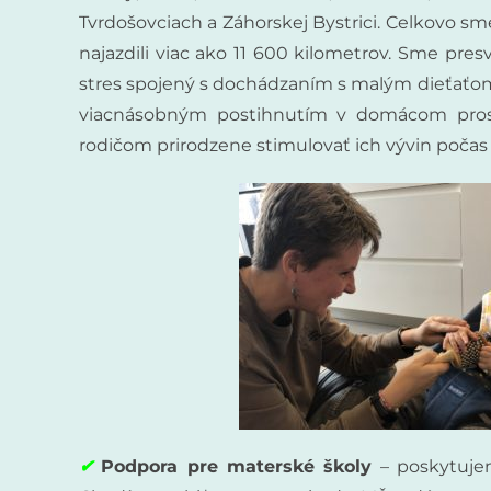
Tvrdošovciach a Záhorskej Bystrici. Celkovo s
najazdili viac ako 11 600 kilometrov. Sme pre
stres spojený s dochádzaním s malým dieťaťom
viacnásobným postihnutím v domácom prostr
rodičom prirodzene stimulovať ich vývin počas
✔
Podpora pre materské školy
– poskytujem