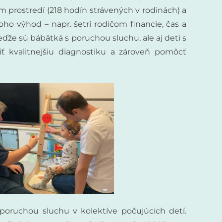
 prostredí (218 hodín strávených v rodinách) a
ho výhod – napr. šetrí rodičom financie, čas a
e sú bábätká s poruchou sluchu, ale aj deti s
 kvalitnejšiu diagnostiku a zároveň pomôcť
oruchou sluchu v kolektíve počujúcich detí.