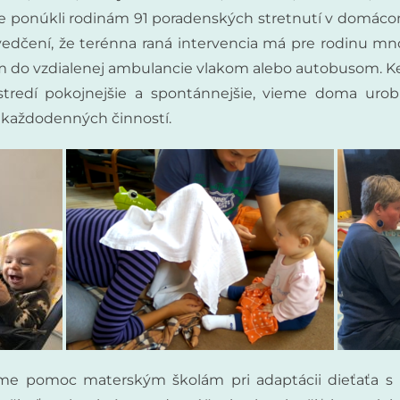
me ponúkli rodinám 91 poradenských stretnutí v domácom
svedčení, že terénna raná intervencia má pre rodinu mno
 do vzdialenej ambulancie vlakom alebo autobusom. Keďž
edí pokojnejšie a spontánnejšie, vieme doma urobiť
 každodenných činností.
e pomoc materským školám pri adaptácii dieťaťa s p