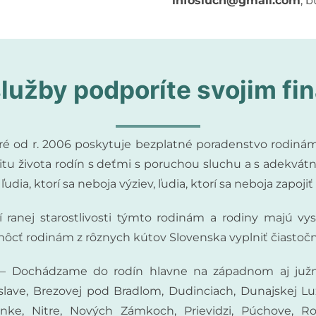
infosluch@gmail.com
, 
služby podporíte svojim 
oré od r. 2006 poskytuje bezplatné poradenstvo rodiná
kvalitu života rodín s deťmi s poruchou sluchu a s adek
ľudia, ktorí sa neboja výziev, ľudia, ktorí sa neboja zapo
 ranej starostlivosti týmto rodinám a rodiny majú v
cť rodinám z rôznych kútov Slovenska vyplniť čiastočne
– Dochádzame do rodín hlavne na západnom aj južno
islave, Brezovej pod Bradlom, Dudinciach, Dunajskej Luž
ánke, Nitre, Nových Zámkoch, Prievidzi, Púchove, Rov