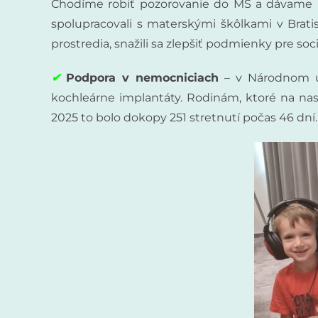
Chodíme robiť pozorovanie do MŠ a dávame u
spolupracovali s materskými škôlkami v Brati
prostredia, snažili sa zlepšiť podmienky pre s
✔
Podpora v nemocniciach
– v Národnom ús
kochleárne implantáty. Rodinám, ktoré na na
2025 to bolo dokopy 251 stretnutí počas 46 dní.