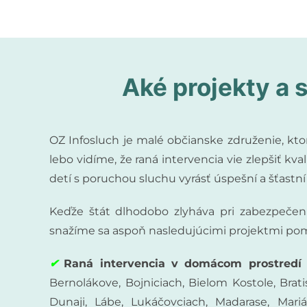
Aké projekty a 
OZ Infosluch je malé občianske združenie, kt
lebo vidíme, že raná intervencia vie zlepšiť 
detí s poruchou sluchu vyrásť úspešní a šťastní 
Keďže štát dlhodobo zlyháva pri zabezpečení
snažíme sa aspoň nasledujúcimi projektmi pomô
✔
Raná intervencia v domácom prostredí
Bernolákove, Bojniciach, Bielom Kostole, Brat
Dunaji, Lábe, Lukáčovciach, Madarase, Mari