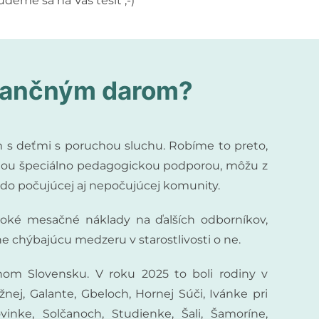
budeme sa na Vás tešiť ;-)
finančným darom?
m s deťmi s poruchou sluchu. Robíme to preto,
vátnou špeciálno pedagogickou podporou, môžu z
jiť do počujúcej aj nepočujúcej komunity.
ysoké mesačné náklady na ďalších odborníkov,
 chýbajúcu medzeru v starostlivosti o ne.
m Slovensku. V roku 2025 to boli rodiny v
nej, Galante, Gbeloch, Hornej Súči, Ivánke pri
inke, Solčanoch, Studienke, Šali, Šamoríne,