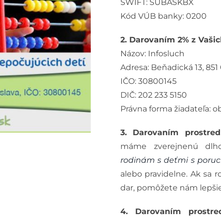
SWIFT: SUBASKBX
Kód VÚB banky: 0200
2. Darovaním 2% z Vašic
Názov: Infosluch
Adresa: Beňadická 13, 851 
IČO: 30800145
DIČ: 202 233 5150
Právna forma žiadateľa: 
3. Darovaním prostre
máme zverejnenú dlh
rodinám s deťmi s poru
alebo pravidelne. Ak sa
dar, pomôžete nám lepšie
4. Darovaním prostre