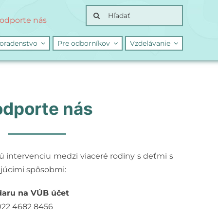
Search
odporte nás
for:
oradenstvo
Pre odborníkov
Vzdelávanie
dporte nás
ú intervenciu medzi viaceré rodiny s deťmi s
júcimi spôsobmi:
 daru na VÚB účet
022 4682 8456