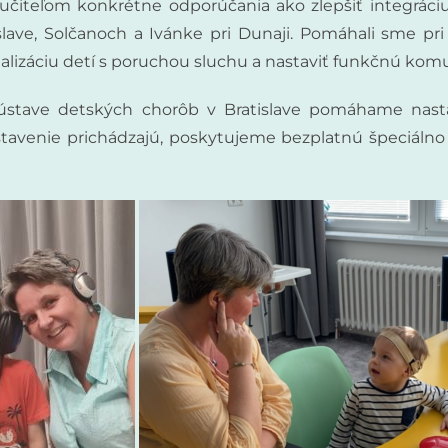
čiteľom konkrétne odporúčania ako zlepšiť integráciu
slave, Solčanoch a Ivánke pri Dunaji. Pomáhali sme pri
ocializáciu detí s poruchou sluchu a nastaviť funkčnú ko
tave detských chorôb v Bratislave pomáhame nastavo
stavenie prichádzajú, poskytujeme bezplatnú špeciál