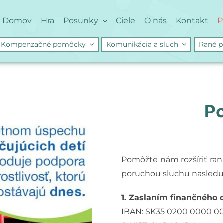
Domov
Hra
Posunky
Ciele
O nás
Kontakt
P
Kompenzačné pomôcky
Komunikácia a sluch
Rané p
Po
Pomôžte nám rozšíriť ran
poruchou sluchu nasledu
1. Zaslaním finančného
IBAN: SK35 0200 0000 0