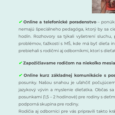
✔
Online a telefonické poradenstvo
– ponúka
nemajú špeciálneho pedagóga, ktorý by sa cie
hodín. Rozhovory sa týkali vyšetrení sluchu
problémov, ťažkostí s MŠ, kde má byť dieťa i
prebiehali s rodičmi aj odborníkmi, ktorí s die
✔
Zapožičiavame rodičom na niekoľko mesia
✔
Online kurz základnej komunikácie s p
posunky. Našou snahou je uľahčiť počujúce
jazykový vývin a myslenie dieťatka. Občas sa 
posunkami (1,5 – 2 hodinové) pre rodiny s deťm
podporná skupina pre rodiny.
Rodičia aj odborníci pre vás pripravili takto