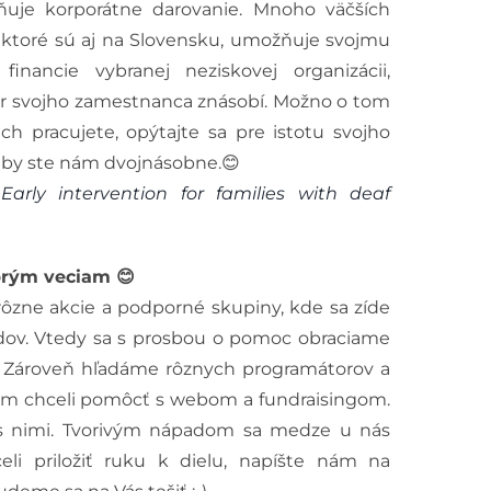
žňuje korporátne darovanie. Mnoho väčších
í, ktoré sú aj na Slovensku, umožňuje svojmu
financie vybranej neziskovej organizácii,
r svojho zamestnanca znásobí. Možno o tom
ch pracujete, opýtajte sa pre istotu svojho
 by ste nám dvojnásobne.😊
:
Early intervention for families with deaf
brým veciam 😊
zne akcie a podporné skupiny, kde sa zíde
dov. Vtedy sa s prosbou o pomoc obraciame
. Zároveň hľadáme rôznych programátorov a
 nám chceli pomôcť s webom a fundraisingom.
s nimi. Tvorivým nápadom sa medze u nás
eli priložiť ruku k dielu, napíšte nám na