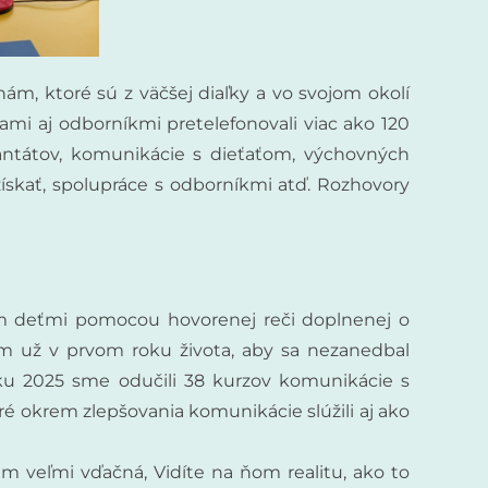
m, ktoré sú z väčšej diaľky a vo svojom okolí
mi aj odborníkmi pretelefonovali viac ako 120
lantátov, komunikácie s dieťaťom, výchovných
ískať, spolupráce s odborníkmi atď. Rozhovory
 deťmi pomocou hovorenej reči doplnenej o
 už v prvom roku života, aby sa nezanedbal
 roku 2025 sme odučili 38 kurzov komunikácie s
ré okrem zlepšovania komunikácie slúžili aj ako
im veľmi vďačná, Vidíte na ňom realitu, ako to