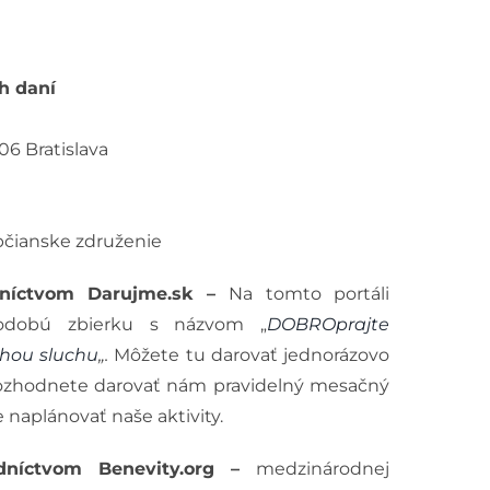
h daní
06 Bratislava
občianske združenie
dníctvom Darujme.sk –
Na tomto portáli
odobú zbierku s názvom „
DOBROprajte
chou sluchu
„.
Môžete tu darovať jednorázovo
 rozhodnete darovať nám pravidelný mesačný
 naplánovať naše aktivity.
dníctvom Benevity.org –
medzinárodnej