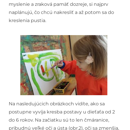
myslenie a zraková pamäť dozreje, si najprv
naplánujú, čo chcú nakresliť a až potom sa do
kreslenia pustia.
Na nasledujúcich obrázkoch vidíte, ako sa
postupne vyvíja kresba postavy u dieťaťa od 2
do 6 rokov. Na začiatku sú to len čmáranice,
pribudnú veľké oči a ústa (obr.2), oči sa zmenšia,