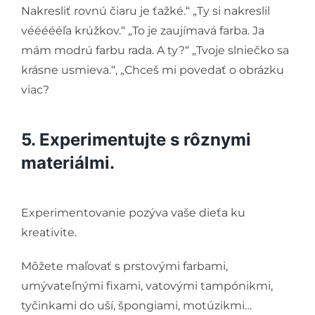
Nakresliť rovnú čiaru je ťažké.“ „Ty si nakreslil
véééééľa krúžkov.“ „To je zaujímavá farba. Ja
mám modrú farbu rada. A ty?“ „Tvoje slniečko sa
krásne usmieva.“, „Chceš mi povedať o obrázku
viac?
5. Experimentujte s rôznymi
materiálmi.
Experimentovanie pozýva vaše dieťa ku
kreativite.
Môžete maľovať s prstovými farbami,
umývateľnými fixami, vatovými tampónikmi,
tyčinkami do uší, špongiami, motúzikmi…