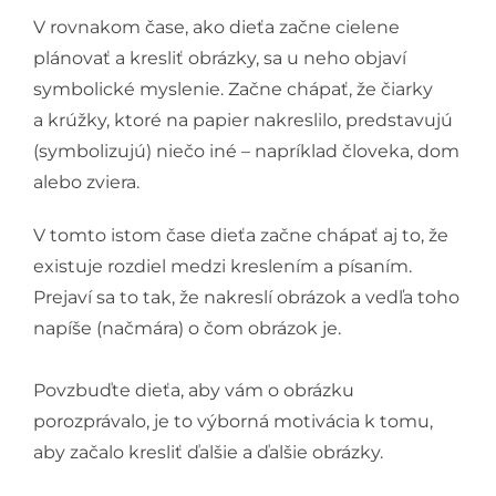
V rovnakom čase, ako dieťa začne cielene
plánovať a kresliť obrázky, sa u neho objaví
symbolické myslenie. Začne chápať, že čiarky
a krúžky, ktoré na papier nakreslilo, predstavujú
(symbolizujú) niečo iné – napríklad človeka, dom
alebo zviera.
V tomto istom čase dieťa začne chápať aj to, že
existuje rozdiel medzi kreslením a písaním.
Prejaví sa to tak, že nakreslí obrázok a vedľa toho
napíše (načmára) o čom obrázok je.
Povzbuďte dieťa, aby vám o obrázku
porozprávalo, je to výborná motivácia k tomu,
aby začalo kresliť ďalšie a ďalšie obrázky.