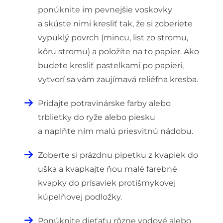
ponúknite im pevnejšie voskovky
a skúste nimi kresliť tak, že si zoberiete
vypuklý povrch (mincu, list zo stromu,
kôru stromu) a položíte na to papier. Ako
budete kresliť pastelkami po papieri,
vytvorí sa vám zaujímavá reliéfna kresba.
Pridajte potravinárske farby alebo
trblietky do ryže alebo piesku
a naplňte ním malú priesvitnú nádobu.
Zoberte si prázdnu pipetku z kvapiek do
uška a kvapkajte ňou malé farebné
kvapky do prísaviek protišmykovej
kúpeľňovej podložky.
Ponúknite dieťaťu rôzne vodové alebo