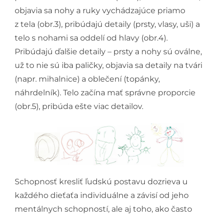
objavia sa nohy a ruky vychádzajúce priamo
z tela (obr.3), pribúdajú detaily (prsty, vlasy, uši) a
telo s nohami sa oddelí od hlavy (obr.4).
Pribúdajú ďalšie detaily – prsty a nohy sú oválne,
už to nie sú iba paličky, objavia sa detaily na tvári
(napr. mihalnice) a oblečení (topánky,
náhrdelník). Telo začína mať správne proporcie
(obr.5), pribúda ešte viac detailov.
Schopnosť kresliť ľudskú postavu dozrieva u
každého dieťaťa individuálne a závisí od jeho
mentálnych schopností, ale aj toho, ako často