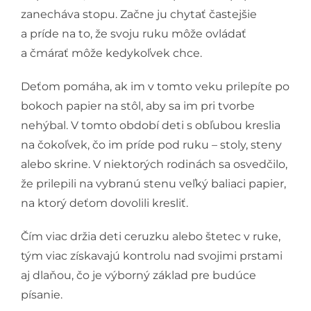
zanecháva stopu. Začne ju chytať častejšie
a príde na to, že svoju ruku môže ovládať
a čmárať môže kedykoľvek chce.
Deťom pomáha, ak im v tomto veku prilepíte po
bokoch papier na stôl, aby sa im pri tvorbe
nehýbal. V tomto období deti s obľubou kreslia
na čokoľvek, čo im príde pod ruku – stoly, steny
alebo skrine. V niektorých rodinách sa osvedčilo,
že prilepili na vybranú stenu veľký baliaci papier,
na ktorý deťom dovolili kresliť.
Čím viac držia deti ceruzku alebo štetec v ruke,
tým viac získavajú kontrolu nad svojimi prstami
aj dlaňou, čo je výborný základ pre budúce
písanie.