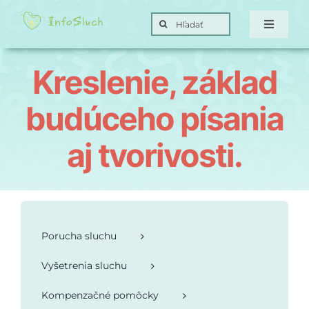
Skip
Search
to
Toggle
for:
Navigat
content
Domov
Kreslenie, základ
Hra
budúceho písania
aj tvorivosti.
Posunky
Ciele
Porucha sluchu
O nás
Vyšetrenia sluchu
Kontakt
Kompenzačné pomôcky