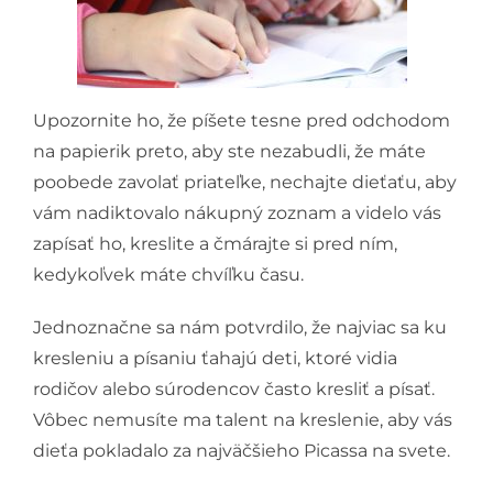
Upozornite ho, že píšete tesne pred odchodom
na papierik preto, aby ste nezabudli, že máte
poobede zavolať priateľke, nechajte dieťaťu, aby
vám nadiktovalo nákupný zoznam a videlo vás
zapísať ho, kreslite a čmárajte si pred ním,
kedykoľvek máte chvíľku času.
Jednoznačne sa nám potvrdilo, že najviac sa ku
kresleniu a písaniu ťahajú deti, ktoré vidia
rodičov alebo súrodencov často kresliť a písať.
Vôbec nemusíte ma talent na kreslenie, aby vás
dieťa pokladalo za najväčšieho Picassa na svete.