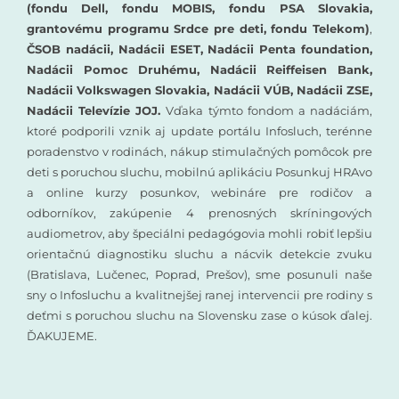
(fondu Dell, fondu MOBIS, fondu PSA Slovakia,
grantovému programu Srdce pre deti, fondu Telekom)
,
ČSOB nadácii, Nadácii ESET, Nadácii Penta foundation,
Nadácii Pomoc Druhému, Nadácii Reiffeisen Bank,
Nadácii Volkswagen Slovakia, Nadácii VÚB, Nadácii ZSE,
Nadácii Televízie JOJ.
Vďaka týmto fondom a nadáciám,
ktoré podporili vznik aj update portálu Infosluch, terénne
poradenstvo v rodinách, nákup stimulačných pomôcok pre
deti s poruchou sluchu, mobilnú aplikáciu Posunkuj HRAvo
a online kurzy posunkov, webináre pre rodičov a
odborníkov, zakúpenie 4 prenosných skríningových
audiometrov, aby špeciálni pedagógovia mohli robiť lepšiu
orientačnú diagnostiku sluchu a nácvik detekcie zvuku
(Bratislava, Lučenec, Poprad, Prešov), sme posunuli naše
sny o Infosluchu a kvalitnejšej ranej intervencii pre rodiny s
deťmi s poruchou sluchu na Slovensku zase o kúsok ďalej.
ĎAKUJEME.