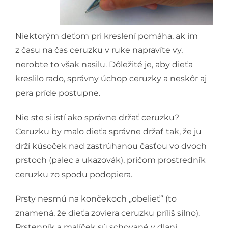
Niektorým deťom pri kreslení pomáha, ak im
z času na čas ceruzku v ruke napravíte vy,
nerobte to však nasilu. Dôležité je, aby dieťa
kreslilo rado, správny úchop ceruzky a neskôr aj
pera príde postupne.
Nie ste si istí ako správne držať ceruzku?
Ceruzku by malo dieťa správne držať tak, že ju
drží kúsoček nad zastrúhanou časťou vo dvoch
prstoch (palec a ukazovák), pričom prostredník
ceruzku zo spodu podopiera.
Prsty nesmú na končekoch „obelieť“ (to
znamená, že dieťa zoviera ceruzku príliš silno).
Prstenník a malíček sú schované v dlani,