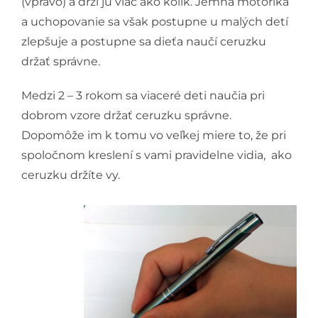
(vpravo) a drží ju viac ako kolík. Jemná motorika
a uchopovanie sa však postupne u malých detí
zlepšuje a postupne sa dieťa naučí ceruzku
držať správne.
Medzi 2 – 3 rokom sa viaceré deti naučia pri
dobrom vzore držať ceruzku správne.
Dopomôže im k tomu vo veľkej miere to, že pri
spoločnom kreslení s vami pravidelne vidia, ako
ceruzku držíte vy.