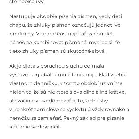
ste napísali vy.
Nastupuje obdobie písania písmen, kedy deti
chápu, že zhluky písmen označujú jednotlivé
predmety. V snahe čosi napísať, začnú deti
náhodne kombinovať písmená, mysliac si, že
tieto zhluky písmen sú skutočné slová.
Ak je dieťa s poruchou sluchu od mala
vystavené globálnemu čítaniu napríklad v jeho
vlastnom denníčku, v tomto období už vníma,
nielen to, že sú niektoré slová dlhé a iné krátke,
ale začína si uvedomovať aj to, že hlásky
v konkrétnom slove sa vyskytujú vždy rovnako a
nemôžu sa zamieňať. Pevný základ pre písanie
a čítanie sa dokončil.