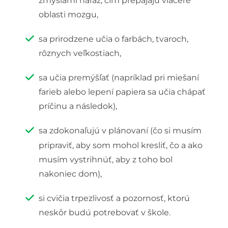
zmyslami naraz, čím prepájajú viaceré
oblasti mozgu,
sa prirodzene učia o farbách, tvaroch,
rôznych veľkostiach,
sa učia premýšľať (napríklad pri miešaní
farieb alebo lepení papiera sa učia chápať
príčinu a následok),
sa zdokonaľujú v plánovaní (čo si musím
pripraviť, aby som mohol kresliť, čo a ako
musím vystrihnúť, aby z toho bol
nakoniec dom),
si cvičia trpezlivosť a pozornosť, ktorú
neskôr budú potrebovať v škole.