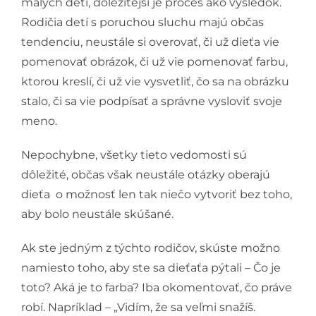
malých detí, dôležitejší je proces ako výsledok.
Rodičia detí s poruchou sluchu majú občas
tendenciu, neustále si overovať, či už dieťa vie
pomenovať obrázok, či už vie pomenovať farbu,
ktorou kreslí, či už vie vysvetliť, čo sa na obrázku
stalo, či sa vie podpísať a správne vysloviť svoje
meno.
Nepochybne, všetky tieto vedomosti sú
dôležité, občas však neustále otázky oberajú
dieťa o možnosť len tak niečo vytvoriť bez toho,
aby bolo neustále skúšané.
Ak ste jedným z týchto rodičov, skúste možno
namiesto toho, aby ste sa dieťaťa pýtali – Čo je
toto? Aká je to farba? Iba okomentovať, čo práve
robí. Napríklad – „Vidím, že sa veľmi snažíš.