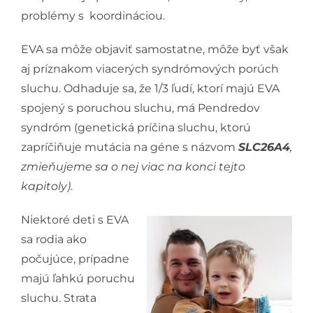
problémy s koordináciou.
EVA sa môže objaviť samostatne, môže byť však
aj príznakom viacerých syndrómových porúch
sluchu. Odhaduje sa, že 1/3 ľudí, ktorí majú EVA
spojený s poruchou sluchu, má Pendredov
syndróm (genetická príčina sluchu, ktorú
zapríčiňuje mutácia na géne s názvom
SLC26A4
,
zmieňujeme sa o nej viac na konci tejto
kapitoly)
.
Niektoré deti s EVA
sa rodia ako
počujúce, prípadne
majú ľahkú poruchu
sluchu. Strata