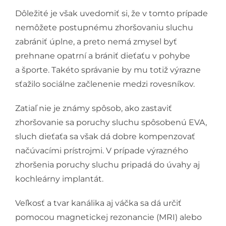
Dôležité je však uvedomiť si, že v tomto prípade
nemôžete postupnému zhoršovaniu sluchu
zabrániť úplne, a preto nemá zmysel byť
prehnane opatrní a brániť dieťaťu v pohybe
a športe. Takéto správanie by mu totiž výrazne
sťažilo sociálne začlenenie medzi rovesníkov.
Zatiaľ nie je známy spôsob, ako zastaviť
zhoršovanie sa poruchy sluchu spôsobenú EVA,
sluch dieťaťa sa však dá dobre kompenzovať
načúvacími prístrojmi. V prípade výrazného
zhoršenia poruchy sluchu pripadá do úvahy aj
kochleárny implantát.
Veľkosť a tvar kanálika aj váčka sa dá určiť
pomocou magnetickej rezonancie (MRI) alebo