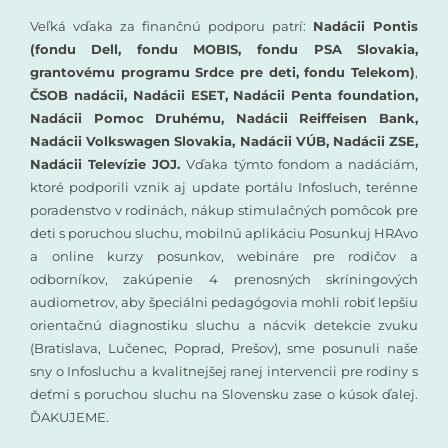
Veľká vďaka za finančnú podporu patrí:
Nadácii Pontis
(fondu Dell, fondu MOBIS, fondu PSA Slovakia,
grantovému programu Srdce pre deti, fondu Telekom)
,
ČSOB nadácii, Nadácii ESET, Nadácii Penta foundation,
Nadácii Pomoc Druhému, Nadácii Reiffeisen Bank,
Nadácii Volkswagen Slovakia, Nadácii VÚB, Nadácii ZSE,
Nadácii Televízie JOJ.
Vďaka týmto fondom a nadáciám,
ktoré podporili vznik aj update portálu Infosluch, terénne
poradenstvo v rodinách, nákup stimulačných pomôcok pre
deti s poruchou sluchu, mobilnú aplikáciu Posunkuj HRAvo
a online kurzy posunkov, webináre pre rodičov a
odborníkov, zakúpenie 4 prenosných skríningových
audiometrov, aby špeciálni pedagógovia mohli robiť lepšiu
orientačnú diagnostiku sluchu a nácvik detekcie zvuku
(Bratislava, Lučenec, Poprad, Prešov), sme posunuli naše
sny o Infosluchu a kvalitnejšej ranej intervencii pre rodiny s
deťmi s poruchou sluchu na Slovensku zase o kúsok ďalej.
ĎAKUJEME.