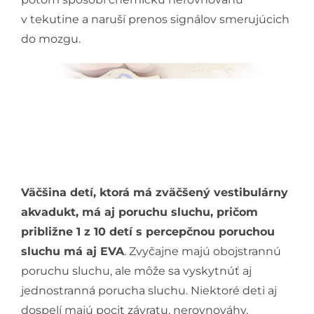
v tekutine a naruší prenos signálov smerujúcich
do mozgu.
Väčšina detí, ktorá má zväčšený vestibulárny
akvadukt, má aj poruchu sluchu, pričom
približne 1 z 10 detí s percepčnou poruchou
sluchu má aj EVA
. Zvyčajne majú obojstrannú
poruchu sluchu, ale môže sa vyskytnúť aj
jednostranná porucha sluchu. Niektoré deti aj
dospelí majú pocit závratu, nerovnováhy,