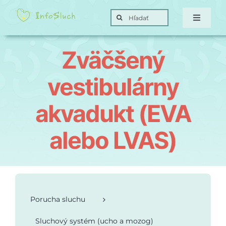
Skip
Search
to
Toggle
for:
Navigat
content
Domov
Zväčšený
Hra
vestibulárny
akvadukt (EVA
Posunky
alebo LVAS)
Ciele
O nás
Porucha sluchu
Kontakt
Sluchový systém (ucho a mozog)