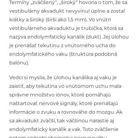
Termíny „zväčšený“, „široký“ hovoria o tom, že sa
vestibulárny akvadukt nevyvinul úplne a zostal
krátky a široký (širší ako 1,5 mm). Vo vnútri
vestibulárneho akvaduktu je trubička, ktorá sa
nazýva endolymfatický kanálik (dukt). Jej úlohou
je prenášať tekutinu z vnútorného ucha do
endolymfatického vaku (štruktúra podobná
balónu).
Vedci si myslia, že úlohou kanálika aj vaku je
zaistiť, aby tekutina vo vnútornom uchu mala
správne množstvo iónov, ktoré pomáhajú
naštartovať nervové signály, ktoré prenášajú
informácie o zvuku a rovnováhe do mozgu. Ak
sa akvadukt zväčší, tak väčšinou narastie aj
endolymfatický kanálik a vak. Toto zväčšenie
potom spôsobí chemickú nerovnováhu