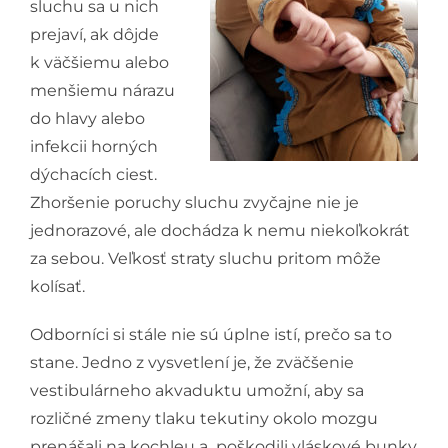
sluchu sa u nich
prejaví, ak dôjde
k väčšiemu alebo
menšiemu nárazu
do hlavy alebo
infekcii horných
dýchacích ciest.
Zhoršenie poruchy sluchu zvyčajne nie je
jednorazové, ale dochádza k nemu niekoľkokrát
za sebou. Veľkosť straty sluchu pritom môže
kolísať.
Odborníci si stále nie sú úplne istí, prečo sa to
stane. Jedno z vysvetlení je, že zväčšenie
vestibulárneho akvaduktu umožní, aby sa
rozličné zmeny tlaku tekutiny okolo mozgu
prenášali na kochleu a poškodili vláskové bunky