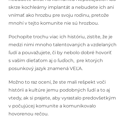
skrze kochleárny implantát a nebudete ich ani
vnímať ako hrozbu pre svoju rodinu, pretože
mnohí v tejto komunite nie sú hrozbou.
Pochopíte trochu viac ich históriu, zistíte, že je
medzi nimi mnoho talentovaných a vzdelaných
ľudí a pouvažujete, či by nebolo dobré hovoriť
s vaším dieťaťom aj o ľuďoch, pre ktorých
posunkový jazyk znamená VEĽA.
Možno to raz ocení, že ste mali rešpekt voči
histórii a kultúre jemu podobných ľudí a to aj
vtedy, ak si prajete, aby vyrastalo predovšetkým
v počujúcej komunite a komunikovalo
hovorenou rečou.