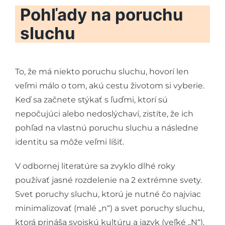
Pohľady na poruchu
sluchu
To, že má niekto poruchu sluchu, hovorí len
veľmi málo o tom, akú cestu životom si vyberie.
Keď sa začnete stýkať s ľuďmi, ktorí sú
nepočujúci alebo nedoslýchaví, zistíte, že ich
pohľad na vlastnú poruchu sluchu a následne
identitu sa môže veľmi líšiť.
V odbornej literatúre sa zvyklo dlhé roky
používať jasné rozdelenie na 2 extrémne svety.
Svet poruchy sluchu, ktorú je nutné čo najviac
minimalizovať (malé „n“) a svet poruchy sluchu,
ktorá prináša svojskú kultúru a jazyk (veľké „N“).