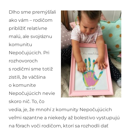
Dlho sme premýšľali
ako vám – rodičom
priblížiť relatívne
malú, ale svojráznu
komunitu
Nepočujúcich. Pri
rozhovoroch
s rodičmi sme totiž
zistili, že väčšina
o komunite
Nepočujúcich nevie
skoro nič. To, čo
vedia, je, že mnohí z komunity Nepočujúcich
veľmi razantne a niekedy až bolestivo vystupujú
na fórach voči rodičom, ktorí sa rozhodli dať