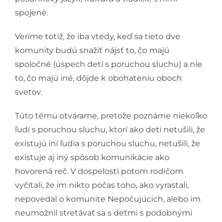
spojené.
Veríme totiž, že iba vtedy, keď sa tieto dve
komunity budú snažiť nájsť to, čo majú
spoločné (úspech detí s poruchou sluchu) a nie
to, čo majú iné, dôjde k obohateniu oboch
svetov.
Túto tému otvárame, pretože poznáme niekoľko
ľudí s poruchou sluchu, ktorí ako deti netušili, že
existujú iní ľudia s poruchou sluchu, netušili, že
existuje aj iný spôsob komunikácie ako
hovorená reč. V dospelosti potom rodičom
vyčítali, že im nikto počas toho, ako vyrastali,
nepovedal o komunite Nepočujúcich, alebo im
neumožnil stretávať sa s deťmi s podobnými