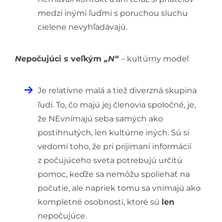
medzi inými ľuďmi s poruchou sluchu
cielene nevyhľadávajú.
N
epočujúci s veľkým
„N“
– kultúrny model
Je relatívne malá a tiež diverzná skupina
ľudí. To, čo majú jej členovia spoločné, je,
že NEvnímajú seba samých ako
postihnutých, len kultúrne iných. Sú si
vedomí toho, že pri prijímaní informácií
z počujúceho sveta potrebujú určitú
pomoc, keďže sa nemôžu spoliehať na
počutie, ale napriek tomu sa vnímajú ako
kompletné osobnosti, ktoré sú
len
nepočujúce.