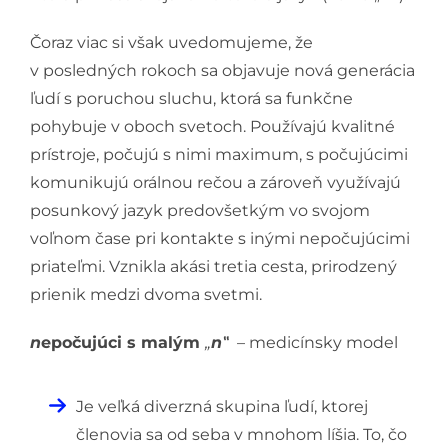
Čoraz viac si však uvedomujeme, že
v posledných rokoch sa objavuje nová generácia
ľudí s poruchou sluchu, ktorá sa funkčne
pohybuje v oboch svetoch. Používajú kvalitné
prístroje, počujú s nimi maximum, s počujúcimi
komunikujú orálnou rečou a zároveň využívajú
posunkový jazyk predovšetkým vo svojom
voľnom čase pri kontakte s inými nepočujúcimi
priateľmi. Vznikla akási tretia cesta, prirodzený
prienik medzi dvoma svetmi.
n
epočujúci s malým
„
n‟
– medicínsky model
Je veľká diverzná skupina ľudí, ktorej
členovia sa od seba v mnohom líšia. To, čo