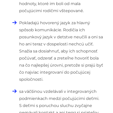
hodnoty, ktoré im boli od mala
počujúcimi rodičmi vštepované.
Pokladajú hovorený jazyk za hlavný
spôsob komunikácie. Rodičia ich
posunkový jazyk v detstve neučili a oni sa
ho ani teraz v dospelosti nechcú učiť.
Snažia sa dosiahnuť, aby ich schopnosť
počúvať, odzerať a zreteľne hovoriť bola
na čo najlepšej úrovni, pretože si prajú byť
čo najviac integrovaní do počujúcej
spoločnosti.
sa väčšinou vzdelávali v integrovaných
podmienkach medzi počujúcimi deťmi.
S deťmi s poruchou sluchu zvyčajne
nemávali kontakt a ani teraz si priateľov