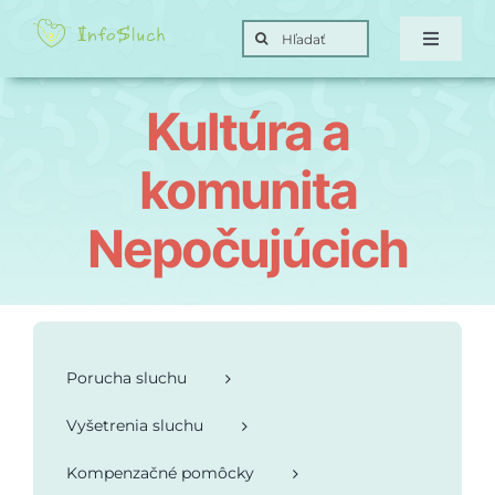
Skip
Search
to
Toggle
for:
Navigat
content
Domov
Kultúra a
Hra
komunita
Nepočujúcich
Posunky
Ciele
Porucha sluchu
O nás
Vyšetrenia sluchu
Kontakt
Kompenzačné pomôcky