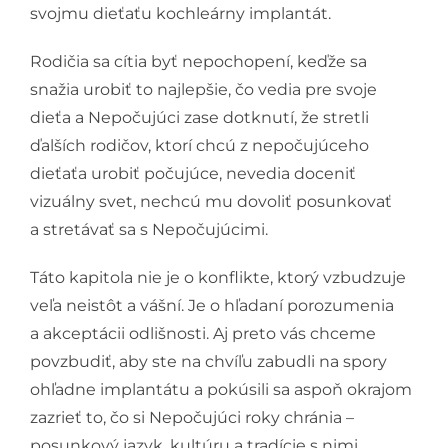
svojmu dieťaťu kochleárny implantát.
Rodičia sa cítia byť nepochopení, keďže sa
snažia urobiť to najlepšie, čo vedia pre svoje
dieťa a Nepočujúci zase dotknutí, že stretli
ďalších rodičov, ktorí chcú z nepočujúceho
dieťaťa urobiť počujúce, nevedia doceniť
vizuálny svet, nechcú mu dovoliť posunkovať
a stretávať sa s Nepočujúcimi.
Táto kapitola nie je o konflikte, ktorý vzbudzuje
veľa neistôt a vášní. Je o hľadaní porozumenia
a akceptácii odlišnosti. Aj preto vás chceme
povzbudiť, aby ste na chvíľu zabudli na spory
ohľadne implantátu a pokúsili sa aspoň okrajom
zazrieť to, čo si Nepočujúci roky chránia –
posunkový jazyk, kultúru a tradície s nimi