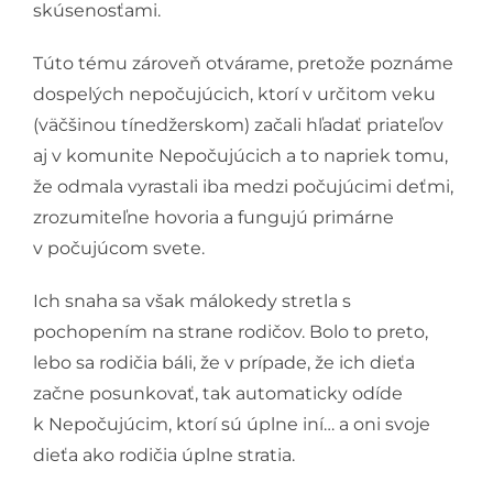
skúsenosťami.
Túto tému zároveň otvárame, pretože poznáme
dospelých nepočujúcich, ktorí v určitom veku
(väčšinou tínedžerskom) začali hľadať priateľov
aj v komunite Nepočujúcich a to napriek tomu,
že odmala vyrastali iba medzi počujúcimi deťmi,
zrozumiteľne hovoria a fungujú primárne
v počujúcom svete.
Ich snaha sa však málokedy stretla s
pochopením na strane rodičov. Bolo to preto,
lebo sa rodičia báli, že v prípade, že ich dieťa
začne posunkovať, tak automaticky odíde
k Nepočujúcim, ktorí sú úplne iní… a oni svoje
dieťa ako rodičia úplne stratia.