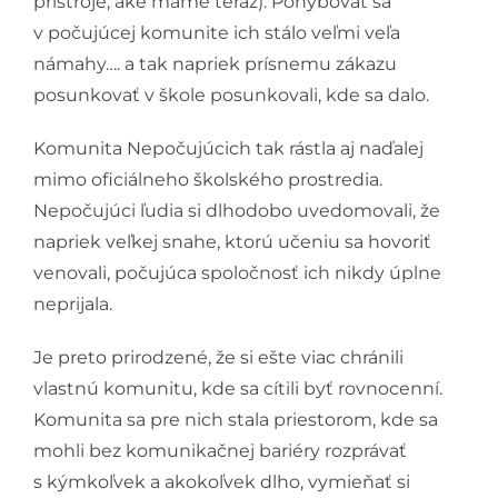
prístroje, aké máme teraz). Pohybovať sa
v počujúcej komunite ich stálo veľmi veľa
námahy…. a tak napriek prísnemu zákazu
posunkovať v škole posunkovali, kde sa dalo.
Komunita Nepočujúcich tak rástla aj naďalej
mimo oficiálneho školského prostredia.
Nepočujúci ľudia si dlhodobo uvedomovali, že
napriek veľkej snahe, ktorú učeniu sa hovoriť
venovali, počujúca spoločnosť ich nikdy úplne
neprijala.
Je preto prirodzené, že si ešte viac chránili
vlastnú komunitu, kde sa cítili byť rovnocenní.
Komunita sa pre nich stala priestorom, kde sa
mohli bez komunikačnej bariéry rozprávať
s kýmkoľvek a akokoľvek dlho, vymieňať si