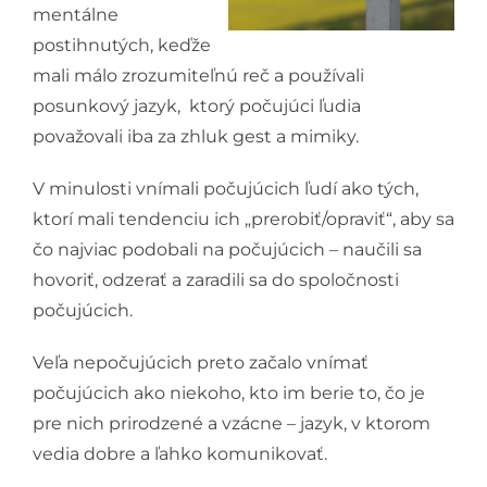
mentálne
postihnutých, keďže
mali málo zrozumiteľnú reč a používali
posunkový jazyk, ktorý počujúci ľudia
považovali iba za zhluk gest a mimiky.
V minulosti vnímali počujúcich ľudí ako tých,
ktorí mali tendenciu ich „prerobiť/opraviť“, aby sa
čo najviac podobali na počujúcich – naučili sa
hovoriť, odzerať a zaradili sa do spoločnosti
počujúcich.
Veľa nepočujúcich preto začalo vnímať
počujúcich ako niekoho, kto im berie to, čo je
pre nich prirodzené a vzácne – jazyk, v ktorom
vedia dobre a ľahko komunikovať.