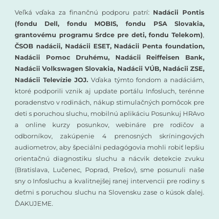
Veľká vďaka za finančnú podporu patrí:
Nadácii Pontis
(fondu Dell, fondu MOBIS, fondu PSA Slovakia,
grantovému programu Srdce pre deti, fondu Telekom)
,
ČSOB nadácii, Nadácii ESET, Nadácii Penta foundation,
Nadácii Pomoc Druhému, Nadácii Reiffeisen Bank,
Nadácii Volkswagen Slovakia, Nadácii VÚB, Nadácii ZSE,
Nadácii Televízie JOJ.
Vďaka týmto fondom a nadáciám,
ktoré podporili vznik aj update portálu Infosluch, terénne
poradenstvo v rodinách, nákup stimulačných pomôcok pre
deti s poruchou sluchu, mobilnú aplikáciu Posunkuj HRAvo
a online kurzy posunkov, webináre pre rodičov a
odborníkov, zakúpenie 4 prenosných skríningových
audiometrov, aby špeciálni pedagógovia mohli robiť lepšiu
orientačnú diagnostiku sluchu a nácvik detekcie zvuku
(Bratislava, Lučenec, Poprad, Prešov), sme posunuli naše
sny o Infosluchu a kvalitnejšej ranej intervencii pre rodiny s
deťmi s poruchou sluchu na Slovensku zase o kúsok ďalej.
ĎAKUJEME.