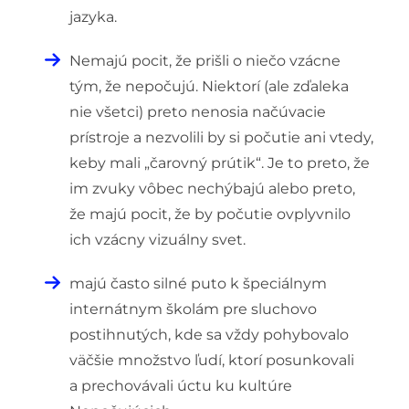
jazyka.
Nemajú pocit, že prišli o niečo vzácne
tým, že nepočujú. Niektorí (ale zďaleka
nie všetci) preto nenosia načúvacie
prístroje a nezvolili by si počutie ani vtedy,
keby mali „čarovný prútik“. Je to preto, že
im zvuky vôbec nechýbajú alebo preto,
že majú pocit, že by počutie ovplyvnilo
ich vzácny vizuálny svet.
majú často silné puto k špeciálnym
internátnym školám pre sluchovo
postihnutých, kde sa vždy pohybovalo
väčšie množstvo ľudí, ktorí posunkovali
a prechovávali úctu ku kultúre