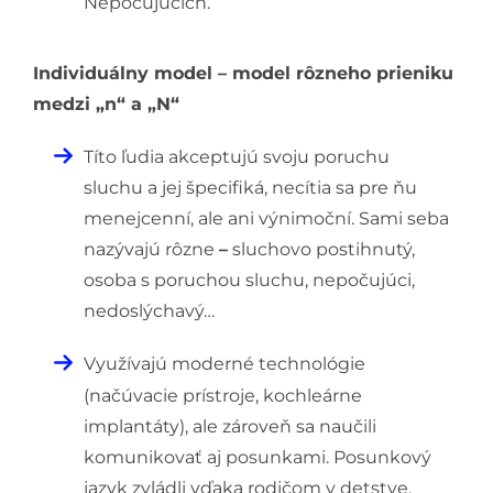
Nepočujúcich.
Individuálny model – model rôzneho prieniku
medzi „n“ a „N“
Títo ľudia akceptujú svoju poruchu
sluchu a jej špecifiká, necítia sa pre ňu
menejcenní, ale ani výnimoční. Sami seba
nazývajú rôzne
–
sluchovo postihnutý,
osoba s poruchou sluchu, nepočujúci,
nedoslýchavý…
Využívajú moderné technológie
(načúvacie prístroje, kochleárne
implantáty), ale zároveň sa naučili
komunikovať aj posunkami. Posunkový
jazyk zvládli vďaka rodičom v detstve,