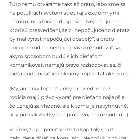
Túto tému otvárame taktiež preto, lebo sme sa
na potulkách svetom stretli aj s extrémnymi
názormi niektorých dospelých Nepočujúcich,
ktorí sú presvedčení, že z „nepočujúceho dieťaťa
by mal vyrásť nepočujúci dospelý“, a preto
počujúci rodičia nemajú právo rozhodovať sa,
akým spôsobom budú s ich dieťaťom
komunikovať, nemajú právo rozhodovať sa, či
dieťa bude nosiť kochleárny implantát alebo nie.
(My, autorky tejto stránky presvedčené, že
rodičia majú právo vybrať pre dieťa to najlepšie,
čo uznajú za vhodné, ale k tomu je nevyhnutné,
aby poznali všetky za a proti svojich rozhodnutí.)
Veríme, že po prečítaní tejto kapitoly sa už
nebudete dívať na komunitu Nepočujúcich iba