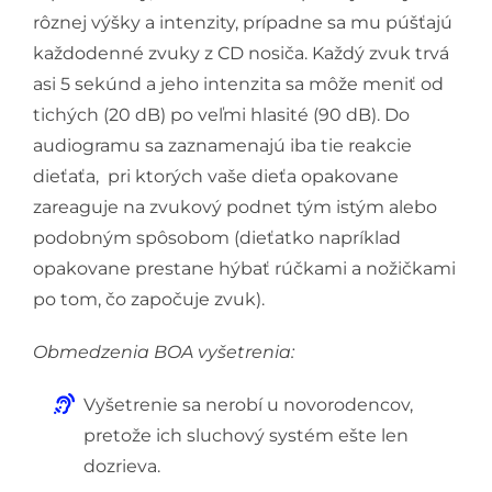
rôznej výšky a intenzity, prípadne sa mu púšťajú
každodenné zvuky z CD nosiča. Každý zvuk trvá
asi 5 sekúnd a jeho intenzita sa môže meniť od
tichých (20 dB) po veľmi hlasité (90 dB). Do
audiogramu sa zaznamenajú iba tie reakcie
dieťaťa, pri ktorých vaše dieťa opakovane
zareaguje na zvukový podnet tým istým alebo
podobným spôsobom (dieťatko napríklad
opakovane prestane hýbať rúčkami a nožičkami
po tom, čo započuje zvuk).
Obmedzenia BOA vyšetrenia:
Vyšetrenie sa nerobí u novorodencov,
pretože ich sluchový systém ešte len
dozrieva.