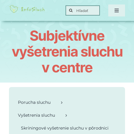
Skip
Search
to
Toggle
for:
Navigat
content
Domov
Subjektívne
Hra
vyšetrenia sluchu
v centre
Posunky
Ciele
Porucha sluchu
O nás
Vyšetrenia sluchu
Kontakt
Skríningové vyšetrenie sluchu v pôrodnici