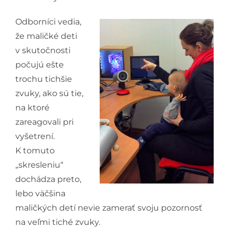
Odborníci vedia,
že maličké deti
v skutočnosti
počujú ešte
trochu tichšie
zvuky, ako sú tie,
na ktoré
zareagovali pri
vyšetrení.
K tomuto
„skresleniu“
dochádza preto,
lebo väčšina
maličkých detí nevie zamerať svoju pozornosť
na veľmi tiché zvuky.