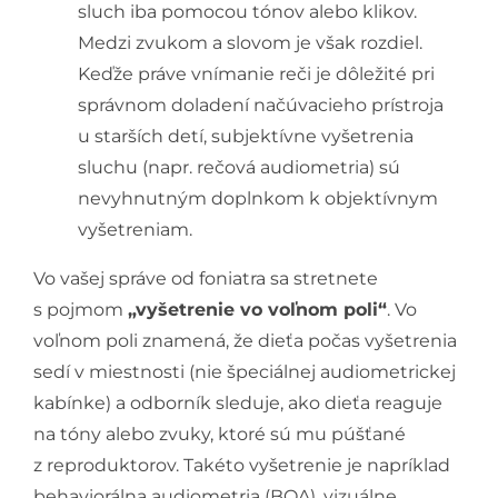
sluch iba pomocou tónov alebo klikov.
Medzi zvukom a slovom je však rozdiel.
Keďže práve vnímanie reči je dôležité pri
správnom doladení načúvacieho prístroja
u starších detí, subjektívne vyšetrenia
sluchu (napr. rečová audiometria) sú
nevyhnutným doplnkom k objektívnym
vyšetreniam.
Vo vašej správe od foniatra sa stretnete
s pojmom
„vyšetrenie vo voľnom poli“
. Vo
voľnom poli znamená, že dieťa počas vyšetrenia
sedí v miestnosti (nie špeciálnej audiometrickej
kabínke) a odborník sleduje, ako dieťa reaguje
na tóny alebo zvuky, ktoré sú mu púšťané
z reproduktorov. Takéto vyšetrenie je napríklad
behaviorálna audiometria (BOA), vizuálne