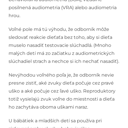
posilnená audiometria (VRA) alebo audiometria
hrou.
Voľné pole má tú výhodu, že odborník môže
sledovať reakcie dieťaťa bez toho, aby si dieťa
muselo nasadiť testovacie slúchadlá. (Mnoho
malých detí má zo začiatku z audiometrických
slúchadiel strach a nechce si ich nechať nasadiť).
Nevýhodou voľného poľa je, že odborník nevie
presne zistiť, aké zvuky dieťa počuje cez pravé
uško a aké počuje cez ľavé uško. Reproduktory
totiž vysielajú zvuk voľne do miestnosti a dieťa
ho zachytáva oboma uškami naraz.
U bábätiek a mladších detí sa používa pri