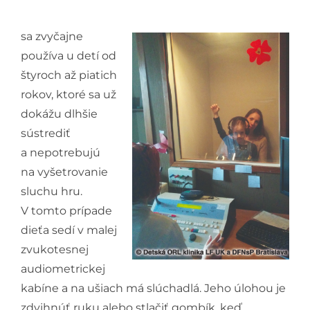
sa zvyčajne
používa u detí od
štyroch až piatich
rokov, ktoré sa už
dokážu dlhšie
sústrediť
a nepotrebujú
na vyšetrovanie
sluchu hru.
V tomto prípade
dieťa sedí v malej
zvukotesnej
audiometrickej
kabíne a na ušiach má slúchadlá. Jeho úlohou je
zdvihnúť ruku alebo stlačiť gombík, keď