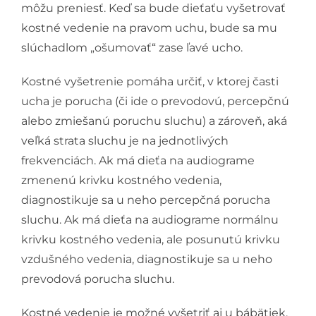
môžu preniesť. Keď sa bude dieťaťu vyšetrovať
kostné vedenie na pravom uchu, bude sa mu
slúchadlom „ošumovať“ zase ľavé ucho.
Kostné vyšetrenie pomáha určiť, v ktorej časti
ucha je porucha (či ide o prevodovú, percepčnú
alebo zmiešanú poruchu sluchu) a zároveň, aká
veľká strata sluchu je na jednotlivých
frekvenciách. Ak má dieťa na audiograme
zmenenú krivku kostného vedenia,
diagnostikuje sa u neho percepčná porucha
sluchu. Ak má dieťa na audiograme normálnu
krivku kostného vedenia, ale posunutú krivku
vzdušného vedenia, diagnostikuje sa u neho
prevodová porucha sluchu.
Kostné vedenie je možné vyšetriť aj u bábätiek,