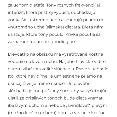
za uchom dieťaťa. Tóny rôznych frekvencií aj
intenzít, ktoré prístroj vypustí, obchádzajú
vonkajšie a stredné ucho a smerujú priamo do
vnútorného ucha (slimáka) dieťaťa. Dieťa nám
ukazuje, ktoré tóny počulo. Krivka počutia sa
zaznamená a urobí sa audiogram.
Dievčatko na obrázku má vyšetrované kostné
vedenie na ľavom uchu. Na jeho hlavičke vidíte
okrem vibrátora veľké slúchadlá. Pravé slúchadlo
(to, ktoré nevidíme, je umiestnené priamo na
ušnici), ľavé je mimo ušnice. Do pravého
slúchadla je mu púšťaný šum, aby sa vyšetrujúci
uistil, že pri silných tónoch bude dieťa vnímať
iba ľavým uchom a nebude „švindlovať“ pravým
(možno lepším uchom), kam sa vibrácie kosťou