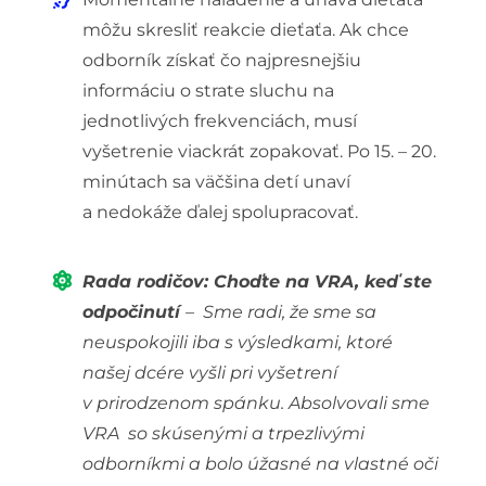
môžu skresliť reakcie dieťaťa. Ak chce
odborník získať čo najpresnejšiu
informáciu o strate sluchu na
jednotlivých frekvenciách, musí
vyšetrenie viackrát zopakovať. Po 15. – 20.
minútach sa väčšina detí unaví
a nedokáže ďalej spolupracovať.
Rada rodičov: Choďte na VRA, keď ste
odpočinutí
– Sme radi, že sme sa
neuspokojili iba s výsledkami, ktoré
našej dcére vyšli pri vyšetrení
v prirodzenom spánku. Absolvovali sme
VRA so skúsenými a trpezlivými
odborníkmi a bolo úžasné na vlastné oči