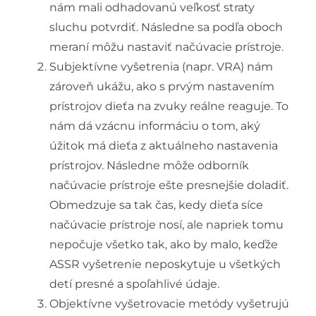
nám mali odhadovanú veľkosť straty
sluchu potvrdiť. Následne sa podľa oboch
meraní môžu nastaviť načúvacie prístroje.
Subjektívne vyšetrenia (napr. VRA) nám
zároveň ukážu, ako s prvým nastavením
prístrojov dieťa na zvuky reálne reaguje. To
nám dá vzácnu informáciu o tom, aký
úžitok má dieťa z aktuálneho nastavenia
prístrojov. Následne môže odborník
načúvacie prístroje ešte presnejšie doladiť.
Obmedzuje sa tak čas, kedy dieťa síce
načúvacie prístroje nosí, ale napriek tomu
nepočuje všetko tak, ako by malo, keďže
ASSR vyšetrenie neposkytuje u všetkých
detí presné a spoľahlivé údaje.
Objektívne vyšetrovacie metódy vyšetrujú