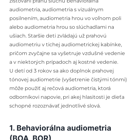
zisťovaní prahu sluchu behaviorálna
audiometria, audiometria s vizuálnym
posilnením, audiometria hrou vo voľnom poli
alebo audiometria hrou so slúchadlami na
ušiach. Staršie deti zvládajú už prahovú
audiometriu v tichej audiometrickej kabínke,
pričom zvyčajne sa vyšetruje vzdušné vedenie
a v niektorých prípadoch aj kostné vedenie.
U detí od 3 rokov sa ako doplnok prahovej
tónovej audiometrie (vyšetrenie čistými tónmi)
môže použiť aj rečová audiometria, ktorá
odborníkovi napovie, pri akej hlasitosti je dieťa
schopné rozoznávať jednotlivé slová.
1. Behaviorálna audiometria
(BOA, BOR)