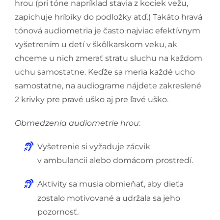
hrou (pri tóne napríklad stavia z kociek vežu,
zapichuje hríbiky do podložky atď.) Takáto hravá
tónová audiometria je často najviac efektívnym
vyšetrením u detí v škôlkarskom veku, ak
chceme u nich zmerať stratu sluchu na každom
uchu samostatne. Keďže sa meria každé ucho
samostatne, na audiograme nájdete zakreslené
2 krivky pre pravé uško aj pre ľavé uško.
Obmedzenia audiometrie hrou
:
Vyšetrenie si vyžaduje zácvik
v ambulancii alebo domácom prostredí.
Aktivity sa musia obmieňať, aby dieťa
zostalo motivované a udržala sa jeho
pozornosť.