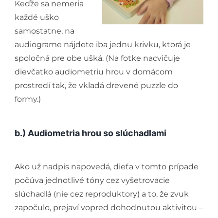
Keďže sa nemeria
každé uško
samostatne, na
audiograme nájdete iba jednu krivku, ktorá je
spoločná pre obe ušká. (Na fotke nacvičuje
dievčatko audiometriu hrou v domácom
prostredí tak, že vkladá drevené puzzle do
formy.)
b.) Audiometria hrou so slúchadlami
Ako už nadpis napovedá, dieťa v tomto prípade
počúva jednotlivé tóny cez vyšetrovacie
slúchadlá (nie cez reproduktory) a to, že zvuk
započulo, prejaví vopred dohodnutou aktivitou –