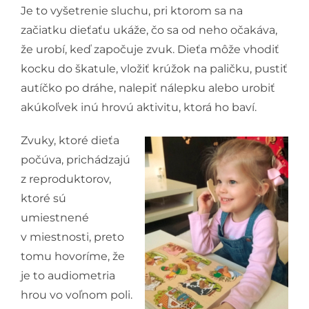
Je to vyšetrenie sluchu, pri ktorom sa na
začiatku dieťaťu ukáže, čo sa od neho očakáva,
že urobí, keď započuje zvuk. Dieťa môže vhodiť
kocku do škatule, vložiť krúžok na paličku, pustiť
autíčko po dráhe, nalepiť nálepku alebo urobiť
akúkoľvek inú hrovú aktivitu, ktorá ho baví.
Zvuky, ktoré dieťa
počúva, prichádzajú
z reproduktorov,
ktoré sú
umiestnené
v miestnosti, preto
tomu hovoríme, že
je to audiometria
hrou vo voľnom poli.