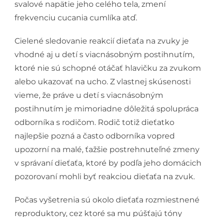
svalové napätie jeho celého tela, zmení
frekvenciu cucania cumlíka atď.
Cielené sledovanie reakcií dieťaťa na zvuky je
vhodné aj u detí s viacnásobným postihnutím,
ktoré nie sú schopné otáčať hlavičku za zvukom
alebo ukazovať na ucho. Z vlastnej skúsenosti
vieme, že práve u detí s viacnásobným
postihnutím je mimoriadne dôležitá spolupráca
odborníka s rodičom. Rodič totiž dieťatko
najlepšie pozná a často odborníka vopred
upozorní na malé, ťažšie postrehnuteľné zmeny
v správaní dieťaťa, ktoré by podľa jeho domácich
pozorovaní mohli byť reakciou dieťaťa na zvuk.
Počas vyšetrenia sú okolo dieťaťa rozmiestnené
reproduktory, cez ktoré sa mu púšťajú tóny