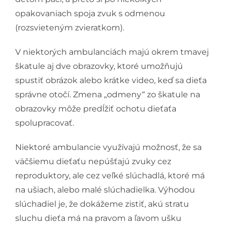
opakovaniach spoja zvuk s odmenou
(rozsvieteným zvieratkom).
V niektorých ambulanciách majú okrem tmavej
škatule aj dve obrazovky, ktoré umožňujú
spustiť obrázok alebo krátke video, keď sa dieťa
správne otočí. Zmena „odmeny“ zo škatule na
obrazovky môže predĺžiť ochotu dieťaťa
spolupracovať.
Niektoré ambulancie využívajú možnosť, že sa
väčšiemu dieťaťu nepúšťajú zvuky cez
reproduktory, ale cez veľké slúchadlá, ktoré má
na ušiach, alebo malé slúchadielka. Výhodou
slúchadiel je, že dokážeme zistiť, akú stratu
sluchu dieťa má na pravom a ľavom ušku