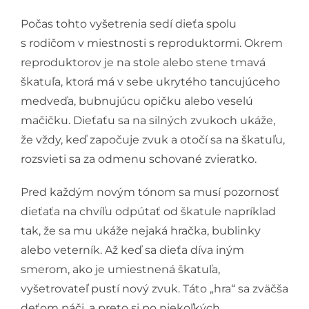
Počas tohto vyšetrenia sedí dieťa spolu
s rodičom v miestnosti s reproduktormi. Okrem
reproduktorov je na stole alebo stene tmavá
škatuľa, ktorá má v sebe ukrytého tancujúceho
medveďa, bubnujúcu opičku alebo veselú
mačičku. Dieťaťu sa na silných zvukoch ukáže,
že vždy, keď započuje zvuk a otočí sa na škatuľu,
rozsvieti sa za odmenu schované zvieratko.
Pred každým novým tónom sa musí pozornosť
dieťaťa na chvíľu odpútať od škatule napríklad
tak, že sa mu ukáže nejaká hračka, bublinky
alebo veterník. Až keď sa dieťa díva iným
smerom, ako je umiestnená škatuľa,
vyšetrovateľ pustí nový zvuk. Táto „hra“ sa zväčša
deťom páči, a preto si po niekoľkých