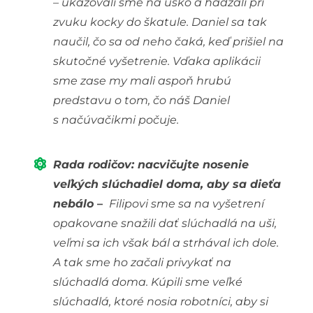
– ukazovali sme na uško a hádzali pri
zvuku kocky do škatule. Daniel sa tak
naučil, čo sa od neho čaká, keď prišiel na
skutočné vyšetrenie. Vďaka aplikácii
sme zase my mali aspoň hrubú
predstavu o tom, čo náš Daniel
s načúvačikmi počuje.
Rada rodičov: nacvičujte nosenie
veľkých slúchadiel doma, aby sa dieťa
nebálo
–
Filipovi sme sa na vyšetrení
opakovane snažili dať slúchadlá na uši,
veľmi sa ich však bál a strhával ich dole.
A tak sme ho začali privykať na
slúchadlá doma. Kúpili sme veľké
slúchadlá, ktoré nosia robotníci, aby si