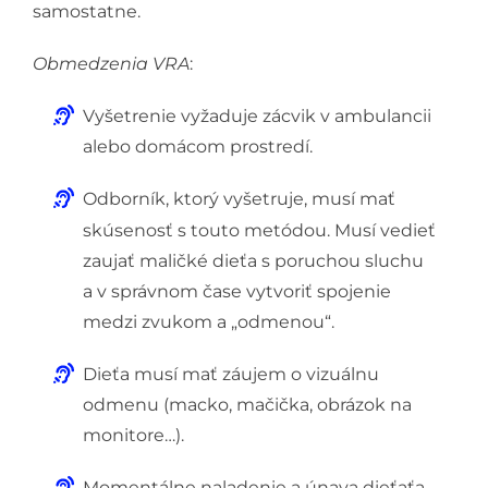
samostatne.
Obmedzenia VRA
:
Vyšetrenie vyžaduje zácvik v ambulancii
alebo domácom prostredí.
Odborník, ktorý vyšetruje, musí mať
skúsenosť s touto metódou. Musí vedieť
zaujať maličké dieťa s poruchou sluchu
a v správnom čase vytvoriť spojenie
medzi zvukom a „odmenou“.
Dieťa musí mať záujem o vizuálnu
odmenu (macko, mačička, obrázok na
monitore…).
Momentálne naladenie a únava dieťaťa