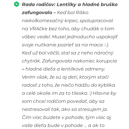
Rada rodičov: Lentilky a hladné bruško
zafungovalo –
Keď bol Riško
niekoľkomesačný krpec, spolupracoval
na VRAčke bez toho, aby chudák o tom
vôbec vedel. Musel jednoducho uspokojiť
svoje nutkanie pozrieť sa na maca :-).
Keď už bol väčší, stal sa z neho náročný
chytrák. Zafungovala nakoniec korupcia
–
hladné dieťa a lentilkové odmeny.
Verím však, že sú aj deti, ktorým stačí
radosť z toho, že niečo hádžu do kýblika
a celé okolie im za to tlieska. :) Hlavne by
som chcel rodičom povedať, aby sa
nestresovali tak, ako sa stresujem ja.
Čím viac budete v pohode, tým viac aj
vaše dieťa bude v pohode … a ak to