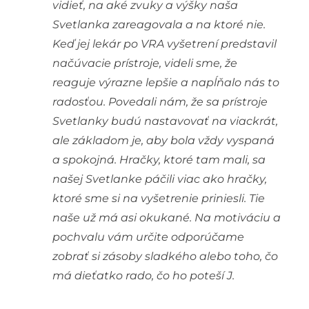
vidieť, na aké zvuky a výšky naša
Svetlanka zareagovala a na ktoré nie.
Keď jej lekár po VRA vyšetrení predstavil
načúvacie prístroje, videli sme, že
reaguje výrazne lepšie a napĺňalo nás to
radosťou. Povedali nám, že sa prístroje
Svetlanky budú nastavovať na viackrát,
ale základom je, aby bola vždy vyspaná
a spokojná. Hračky, ktoré tam mali, sa
našej Svetlanke páčili viac ako hračky,
ktoré sme si na vyšetrenie priniesli. Tie
naše už má asi okukané. Na motiváciu a
pochvalu vám určite odporúčame
zobrať si zásoby sladkého alebo toho, čo
má dieťatko rado, čo ho poteší J.