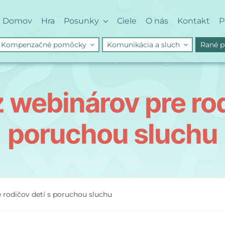
Domov
Hra
Posunky
Ciele
O nás
Kontakt
P
Kompenzačné pomôcky
Komunikácia a sluch
Rané p
webinárov pre rod
poruchou sluchu
 rodičov detí s poruchou sluchu