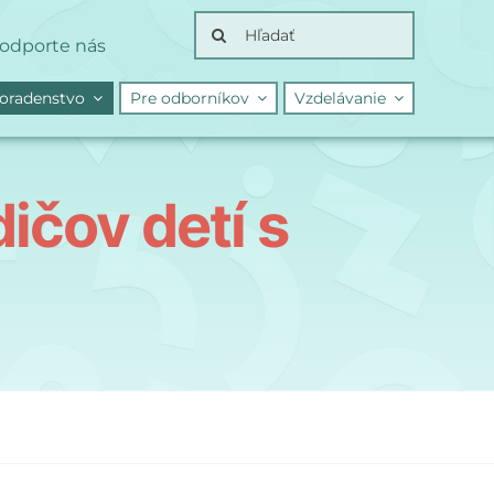
Search
odporte nás
for:
oradenstvo
Pre odborníkov
Vzdelávanie
ičov detí s