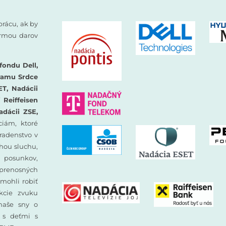
prácu, ak by
formou darov
fondu Dell,
ramu Srdce
ET, Nadácii
Reiffeisen
adácii ZSE,
iám, ktoré
oradenstvo v
hou sluchu,
 posunkov,
prenosných
mohli robiť
ekcie zvuku
 naše sny o
y s deťmi s