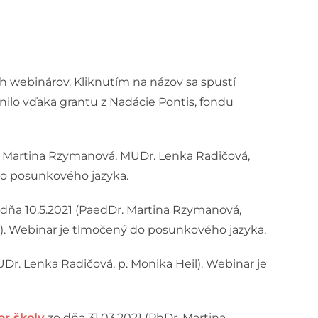
 webinárov. Kliknutím na názov sa spustí
nilo vďaka grantu z Nadácie Pontis, fondu
. Martina Rzymanová, MUDr. Lenka Radičová,
 do posunkového jazyka.
dňa 10.5.2021 (PaedDr. Martina Rzymanová,
á). Webinar je tlmočený do posunkového jazyka.
Dr. Lenka Radičová, p. Monika Heil). Webinar je
er školy
zo dňa 31.03.2021 (PhDr. Martina