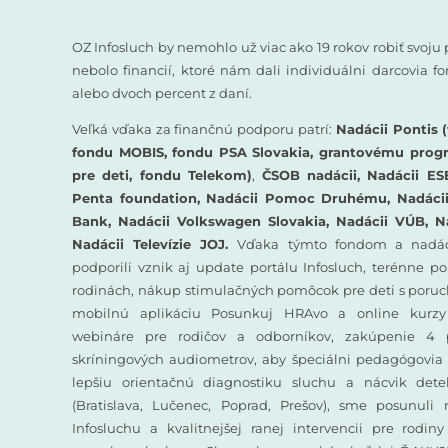
OZ Infosluch by nemohlo už viac ako 19 rokov robiť svoju 
nebolo financií, ktoré nám dali individuálni darcovia 
alebo dvoch percent z daní.
Veľká vďaka za finančnú podporu patrí:
Nadácii Pontis (
fondu MOBIS, fondu PSA Slovakia, grantovému prog
pre deti, fondu Telekom)
,
ČSOB nadácii, Nadácii ES
Penta foundation, Nadácii Pomoc Druhému, Nadácii 
Bank, Nadácii Volkswagen Slovakia, Nadácii VÚB, N
Nadácii Televízie JOJ.
Vďaka týmto fondom a nadác
podporili vznik aj update portálu Infosluch, terénne p
rodinách, nákup stimulačných pomôcok pre deti s poruc
mobilnú aplikáciu Posunkuj HRAvo a online kurzy
webináre pre rodičov a odborníkov, zakúpenie 4 
skríningových audiometrov, aby špeciálni pedagógovia 
lepšiu orientačnú diagnostiku sluchu a nácvik det
(Bratislava, Lučenec, Poprad, Prešov), sme posunuli
Infosluchu a kvalitnejšej ranej intervencii pre rodin