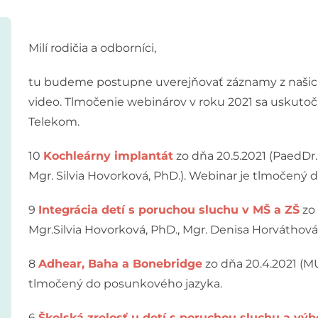
Milí rodičia a odborníci,
tu budeme postupne uverejňovať záznamy z našich
video. Tlmočenie webinárov v roku 2021 sa uskutoč
Telekom.
10
Kochleárny implantát
zo dňa 20.5.2021 (PaedDr
Mgr. Silvia Hovorková, PhD.). Webinar je tlmočený
9
Integrácia detí s poruchou sluchu v MŠ a ZŠ
zo 
Mgr.Silvia Hovorková, PhD., Mgr. Denisa Horváthov
8
Adhear, Baha a Bonebridge
zo dňa 20.4.2021 (MU
tlmočený do posunkového jazyka.
6
Školská zrelosť u detí s poruchou sluchu a výb