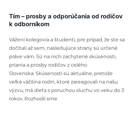
Kompenzačné pomôcky
Podporte nás
Tím – prosby a odporúčania od rodičov
k odborníkom
Komunikácia a sluch
Vážení kolegovia a študenti, pre prípad, že ste sa
Rané poradenstvo
dočítali až sem, nasledujúce strany sú určené
práve vám. Sú na nich zachytené skúsenosti,
priania a prosby rodičov z celého
Pre odborníkov
Slovenska. Skúsenosti sú aktuálne, pretože
veľká väčšina rodín, ktoré zareagovali na našu
Vzdelávanie
výzvu, má dieťa s poruchou sluchu vo veku do 3
rokov. Rozhodli sme