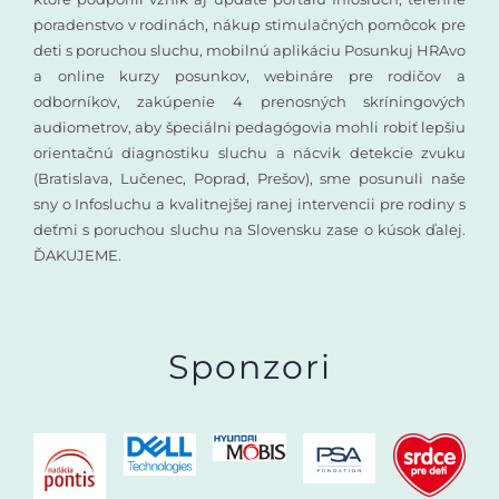
poradenstvo v rodinách, nákup stimulačných pomôcok pre
deti s poruchou sluchu, mobilnú aplikáciu Posunkuj HRAvo
a online kurzy posunkov, webináre pre rodičov a
odborníkov, zakúpenie 4 prenosných skríningových
audiometrov, aby špeciálni pedagógovia mohli robiť lepšiu
orientačnú diagnostiku sluchu a nácvik detekcie zvuku
(Bratislava, Lučenec, Poprad, Prešov), sme posunuli naše
sny o Infosluchu a kvalitnejšej ranej intervencii pre rodiny s
deťmi s poruchou sluchu na Slovensku zase o kúsok ďalej.
ĎAKUJEME.
Sponzori