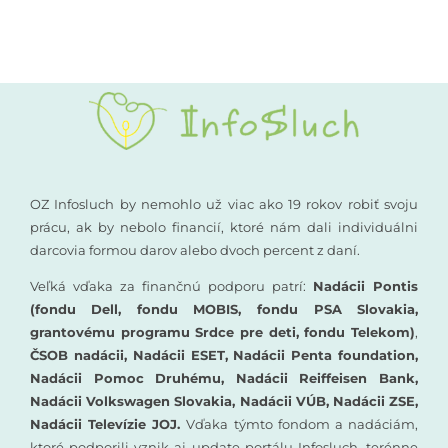
OZ Infosluch by nemohlo už viac ako 19 rokov robiť svoju
prácu, ak by nebolo financií, ktoré nám dali individuálni
darcovia formou darov alebo dvoch percent z daní.
Veľká vďaka za finančnú podporu patrí:
Nadácii Pontis
(fondu Dell, fondu MOBIS, fondu PSA Slovakia,
grantovému programu Srdce pre deti, fondu Telekom)
,
ČSOB nadácii, Nadácii ESET, Nadácii Penta foundation,
Nadácii Pomoc Druhému, Nadácii Reiffeisen Bank,
Nadácii Volkswagen Slovakia, Nadácii VÚB, Nadácii ZSE,
Nadácii Televízie JOJ.
Vďaka týmto fondom a nadáciám,
ktoré podporili vznik aj update portálu Infosluch, terénne