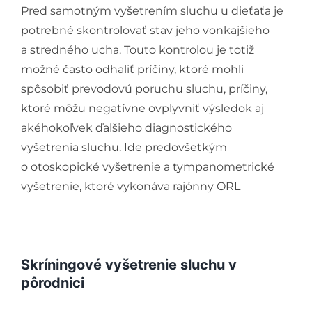
Pred samotným vyšetrením sluchu u dieťaťa je
Kompenzačné pomôcky
Podporte nás
potrebné skontrolovať stav jeho vonkajšieho
a stredného ucha. Touto kontrolou je totiž
Komunikácia a sluch
možné často odhaliť príčiny, ktoré mohli
spôsobiť prevodovú poruchu sluchu, príčiny,
Rané poradenstvo
ktoré môžu negatívne ovplyvniť výsledok aj
akéhokoľvek ďalšieho diagnostického
vyšetrenia sluchu. Ide predovšetkým
Pre odborníkov
o otoskopické vyšetrenie a tympanometrické
vyšetrenie, ktoré vykonáva rajónny ORL
Vzdelávanie
Skríningové vyšetrenie sluchu v
pôrodnici