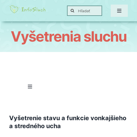
Skip
Search
to
Toggle
for:
Navigat
content
Domov
Vyšetrenia sluchu
Hra
Posunky
Ciele
Toggle
Navigation
Porucha sluchu
O nás
Vyšetrenie stavu a funkcie vonkajšieho
Vyšetrenia sluchu
a stredného ucha
Kontakt