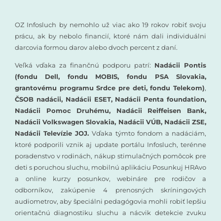
OZ Infosluch by nemohlo už viac ako 19 rokov robiť svoju
prácu, ak by nebolo financií, ktoré nám dali individuálni
darcovia formou darov alebo dvoch percent z daní.
Veľká vďaka za finančnú podporu patrí:
Nadácii Pontis
(fondu Dell, fondu MOBIS, fondu PSA Slovakia,
grantovému programu Srdce pre deti, fondu Telekom)
,
ČSOB nadácii, Nadácii ESET, Nadácii Penta foundation,
Nadácii Pomoc Druhému, Nadácii Reiffeisen Bank,
Nadácii Volkswagen Slovakia, Nadácii VÚB, Nadácii ZSE,
Nadácii Televízie JOJ.
Vďaka týmto fondom a nadáciám,
ktoré podporili vznik aj update portálu Infosluch, terénne
poradenstvo v rodinách, nákup stimulačných pomôcok pre
deti s poruchou sluchu, mobilnú aplikáciu Posunkuj HRAvo
a online kurzy posunkov, webináre pre rodičov a
odborníkov, zakúpenie 4 prenosných skríningových
audiometrov, aby špeciálni pedagógovia mohli robiť lepšiu
orientačnú diagnostiku sluchu a nácvik detekcie zvuku