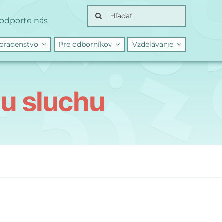
Search
odporte nás
for:
oradenstvo
Pre odborníkov
Vzdelávanie
u sluchu