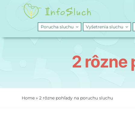
Skip
to
content
Porucha sluchu
Vyšetrenia sluchu
2 rôzne
Home
»
2 rôzne pohľady na poruchu sluchu