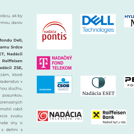
prácu, ak by
formou darov
fondu Dell,
ramu Srdce
ET, Nadácii
Reiffeisen
adácii ZSE,
iám, ktoré
oradenstvo v
hou sluchu,
 posunkov,
prenosných
mohli robiť
ekcie zvuku
 naše sny o
y s deťmi s