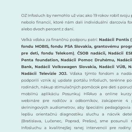
OZ Infosluch by nemohlo už viac ako 19 rokov robiť svoju 
nebolo financií, ktoré nám dali individuálni darcovia 
alebo dvoch percent z daní.
Veľká vďaka za finančnú podporu patrí:
Nadácii Pontis (
fondu MOBIS, fondu PSA Slovakia, grantovému prog
pre deti, fondu Telekom)
,
ČSOB nadácii, Nadácii ES
Penta foundation, Nadácii Pomoc Druhému, Nadácii 
Bank, Nadácii Volkswagen Slovakia, Nadácii VÚB, N
Nadácii Televízie JOJ.
Vďaka týmto fondom a nadác
podporili vznik aj update portálu Infosluch, terénne p
rodinách, nákup stimulačných pomôcok pre deti s poruc
mobilnú aplikáciu Posunkuj HRAvo a online kurzy
webináre pre rodičov a odborníkov, zakúpenie 4 
skríningových audiometrov, aby špeciálni pedagógovia 
lepšiu orientačnú diagnostiku sluchu a nácvik det
(Bratislava, Lučenec, Poprad, Prešov), sme posunuli
Infosluchu a kvalitnejšej ranej intervencii pre rodin