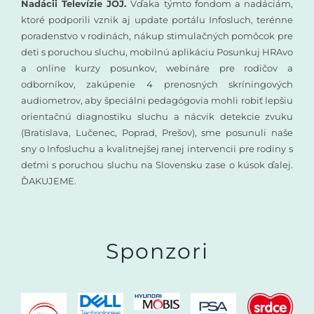
Nadácii Televízie JOJ.
Vďaka týmto fondom a nadáciám,
ktoré podporili vznik aj update portálu Infosluch, terénne
poradenstvo v rodinách, nákup stimulačných pomôcok pre
deti s poruchou sluchu, mobilnú aplikáciu Posunkuj HRAvo
a online kurzy posunkov, webináre pre rodičov a
odborníkov, zakúpenie 4 prenosných skríningových
audiometrov, aby špeciálni pedagógovia mohli robiť lepšiu
orientačnú diagnostiku sluchu a nácvik detekcie zvuku
(Bratislava, Lučenec, Poprad, Prešov), sme posunuli naše
sny o Infosluchu a kvalitnejšej ranej intervencii pre rodiny s
deťmi s poruchou sluchu na Slovensku zase o kúsok ďalej.
ĎAKUJEME.
Sponzori