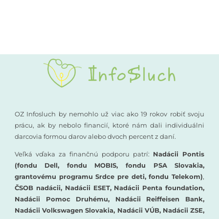
Kompenzačné pomôcky
Podporte nás
Komunikácia a sluch
Rané poradenstvo
Pre odborníkov
OZ Infosluch by nemohlo už viac ako 19 rokov robiť svoju
prácu, ak by nebolo financií, ktoré nám dali individuálni
darcovia formou darov alebo dvoch percent z daní.
Vzdelávanie
Veľká vďaka za finančnú podporu patrí:
Nadácii Pontis
(fondu Dell, fondu MOBIS, fondu PSA Slovakia,
grantovému programu Srdce pre deti, fondu Telekom)
,
ČSOB nadácii, Nadácii ESET, Nadácii Penta foundation,
Nadácii Pomoc Druhému, Nadácii Reiffeisen Bank,
Nadácii Volkswagen Slovakia, Nadácii VÚB, Nadácii ZSE,