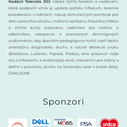
Nadácii Televízie JOJ.
Vďaka týmto fondom a nadáciám,
ktoré podporili vznik aj update portálu Infosluch, terénne
poradenstvo v rodinách, nákup stimulačných pomôcok pre
deti s poruchou sluchu, mobilnú aplikáciu Posunkuj HRAvo
a online kurzy posunkov, webináre pre rodičov a
odborníkov, zakúpenie 4 prenosných skríningových
audiometrov, aby špeciálni pedagógovia mohli robiť lepšiu
orientačnú diagnostiku sluchu a nácvik detekcie zvuku
(Bratislava, Lučenec, Poprad, Prešov), sme posunuli naše
sny o Infosluchu a kvalitnejšej ranej intervencii pre rodiny s
deťmi s poruchou sluchu na Slovensku zase o kúsok ďalej.
ĎAKUJEME.
Sponzori