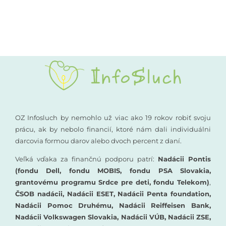
Kompenzačné pomôcky
Podporte nás
Komunikácia a sluch
Rané poradenstvo
Pre odborníkov
OZ Infosluch by nemohlo už viac ako 19 rokov robiť svoju
prácu, ak by nebolo financií, ktoré nám dali individuálni
darcovia formou darov alebo dvoch percent z daní.
Vzdelávanie
Veľká vďaka za finančnú podporu patrí:
Nadácii Pontis
(fondu Dell, fondu MOBIS, fondu PSA Slovakia,
grantovému programu Srdce pre deti, fondu Telekom)
,
ČSOB nadácii, Nadácii ESET, Nadácii Penta foundation,
Nadácii Pomoc Druhému, Nadácii Reiffeisen Bank,
Nadácii Volkswagen Slovakia, Nadácii VÚB, Nadácii ZSE,