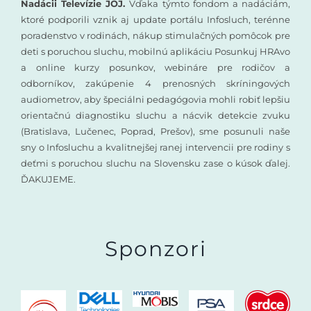
Nadácii Televízie JOJ.
Vďaka týmto fondom a nadáciám,
ktoré podporili vznik aj update portálu Infosluch, terénne
poradenstvo v rodinách, nákup stimulačných pomôcok pre
deti s poruchou sluchu, mobilnú aplikáciu Posunkuj HRAvo
a online kurzy posunkov, webináre pre rodičov a
odborníkov, zakúpenie 4 prenosných skríningových
audiometrov, aby špeciálni pedagógovia mohli robiť lepšiu
orientačnú diagnostiku sluchu a nácvik detekcie zvuku
(Bratislava, Lučenec, Poprad, Prešov), sme posunuli naše
sny o Infosluchu a kvalitnejšej ranej intervencii pre rodiny s
deťmi s poruchou sluchu na Slovensku zase o kúsok ďalej.
ĎAKUJEME.
Sponzori