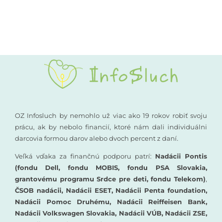
Kompenzačné pomôcky
Podporte nás
Komunikácia a sluch
Rané poradenstvo
Pre odborníkov
OZ Infosluch by nemohlo už viac ako 19 rokov robiť svoju
prácu, ak by nebolo financií, ktoré nám dali individuálni
darcovia formou darov alebo dvoch percent z daní.
Vzdelávanie
Veľká vďaka za finančnú podporu patrí:
Nadácii Pontis
(fondu Dell, fondu MOBIS, fondu PSA Slovakia,
grantovému programu Srdce pre deti, fondu Telekom)
,
ČSOB nadácii, Nadácii ESET, Nadácii Penta foundation,
Nadácii Pomoc Druhému, Nadácii Reiffeisen Bank,
Nadácii Volkswagen Slovakia, Nadácii VÚB, Nadácii ZSE,