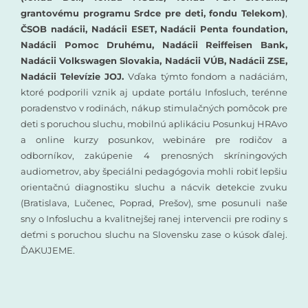
grantovému programu Srdce pre deti, fondu Telekom)
,
ČSOB nadácii, Nadácii ESET, Nadácii Penta foundation,
Nadácii Pomoc Druhému, Nadácii Reiffeisen Bank,
Nadácii Volkswagen Slovakia, Nadácii VÚB, Nadácii ZSE,
Nadácii Televízie JOJ.
Vďaka týmto fondom a nadáciám,
ktoré podporili vznik aj update portálu Infosluch, terénne
poradenstvo v rodinách, nákup stimulačných pomôcok pre
deti s poruchou sluchu, mobilnú aplikáciu Posunkuj HRAvo
a online kurzy posunkov, webináre pre rodičov a
odborníkov, zakúpenie 4 prenosných skríningových
audiometrov, aby špeciálni pedagógovia mohli robiť lepšiu
orientačnú diagnostiku sluchu a nácvik detekcie zvuku
(Bratislava, Lučenec, Poprad, Prešov), sme posunuli naše
sny o Infosluchu a kvalitnejšej ranej intervencii pre rodiny s
deťmi s poruchou sluchu na Slovensku zase o kúsok ďalej.
ĎAKUJEME.