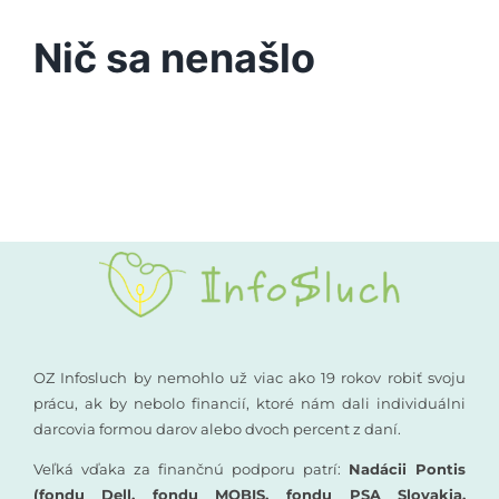
Podporte nás
Nič sa nenašlo
Vyšetrenia sluchu
Kompenzačné pomôcky
Komunikácia a sluch
Rané poradenstvo
Pre odborníkov
OZ Infosluch by nemohlo už viac ako 19 rokov robiť svoju
prácu, ak by nebolo financií, ktoré nám dali individuálni
darcovia formou darov alebo dvoch percent z daní.
Vzdelávanie
Veľká vďaka za finančnú podporu patrí:
Nadácii Pontis
(fondu Dell, fondu MOBIS, fondu PSA Slovakia,