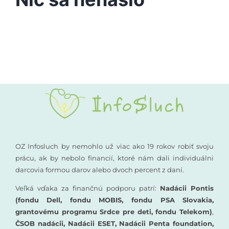
Vyšetrenia sluchu
Podporte nás
Kompenzačné pomôcky
Komunikácia a sluch
Rané poradenstvo
Pre odborníkov
OZ Infosluch by nemohlo už viac ako 19 rokov robiť svoju
prácu, ak by nebolo financií, ktoré nám dali individuálni
darcovia formou darov alebo dvoch percent z daní.
Vzdelávanie
Veľká vďaka za finančnú podporu patrí:
Nadácii Pontis
(fondu Dell, fondu MOBIS, fondu PSA Slovakia,
grantovému programu Srdce pre deti, fondu Telekom)
,
ČSOB nadácii, Nadácii ESET, Nadácii Penta foundation,