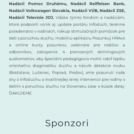
Nadácii Pomoc Druhému, Nadácii Reiffeisen Bank,
Nadácii Volkswagen Slovakia, Nadácii VÚB, Nadácii ZSE,
Nadácii Televízie JOJ.
Vďaka týmto fondom a nadáciám,
ktoré podporili vznik aj update portálu Infosluch, terénne
poradenstvo v rodinách, nákup stimulačných pomôcok pre
deti s poruchou sluchu, mobilnú aplikáciu Posunkuj HRAvo
a online kurzy posunkov, webináre pre rodičov a
odborníkov, zakúpenie 4 prenosných skríningových
audiometrov, aby špeciálni pedagógovia mohli robiť lepšiu
orientačnú diagnostiku sluchu a nácvik detekcie zvuku
(Bratislava, Lučenec, Poprad, Prešov), sme posunuli naše
sny o Infosluchu a kvalitnejšej ranej intervencii pre rodiny s
deťmi s poruchou sluchu na Slovensku zase o kúsok ďalej.
ĎAKUJEME.
Sponzori