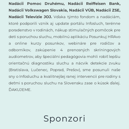
Nadácii Pomoc Druhému, Nadácii Reiffeisen Bank,
Nadácii Volkswagen Slovakia, Nadácii VÚB, Nadácii ZSE,
Nadácii Televízie JOJ.
Vďaka týmto fondom a nadáciám,
ktoré podporili vznik aj update portálu Infosluch, terénne
poradenstvo v rodinách, nákup stimulačných pomôcok pre
deti s poruchou sluchu, mobilnú aplikáciu Posunkuj HRAvo
a online kurzy posunkov, webináre pre rodičov a
odborníkov, zakúpenie 4 prenosných skríningových
audiometrov, aby špeciálni pedagógovia mohli robiť lepšiu
orientačnú diagnostiku sluchu a nácvik detekcie zvuku
(Bratislava, Lučenec, Poprad, Prešov), sme posunuli naše
sny o Infosluchu a kvalitnejšej ranej intervencii pre rodiny s
deťmi s poruchou sluchu na Slovensku zase o kúsok ďalej.
ĎAKUJEME.
Sponzori