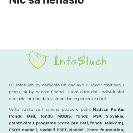
Vyšetrenia sluchu
Podporte nás
Kompenzačné pomôcky
Komunikácia a sluch
Rané poradenstvo
Pre odborníkov
OZ Infosluch by nemohlo už viac ako 19 rokov robiť svoju
prácu, ak by nebolo financií, ktoré nám dali individuálni
darcovia formou darov alebo dvoch percent z daní.
Vzdelávanie
Veľká vďaka za finančnú podporu patrí:
Nadácii Pontis
(fondu Dell, fondu MOBIS, fondu PSA Slovakia,
grantovému programu Srdce pre deti, fondu Telekom)
,
ČSOB nadácii, Nadácii ESET, Nadácii Penta foundation,