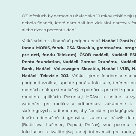
OZ Infosluch by nemohlo už viac ako 19 rokov robiť svoju 
nebolo financií, ktoré nám dali individuálni darcovia 
alebo dvoch percent z daní.
Veľká vďaka za finančnú podporu patrí:
Nadácii Pontis (
fondu MOBIS, fondu PSA Slovakia, grantovému prog
pre deti, fondu Telekom)
,
ČSOB nadácii, Nadácii ES
Penta foundation, Nadácii Pomoc Druhému, Nadácii 
Bank, Nadácii Volkswagen Slovakia, Nadácii VÚB, N
Nadácii Televízie JOJ.
Vďaka týmto fondom a nadác
podporili vznik aj update portálu Infosluch, terénne p
rodinách, nákup stimulačných pomôcok pre deti s poruc
mobilnú aplikáciu Posunkuj HRAvo a online kurzy
webináre pre rodičov a odborníkov, zakúpenie 4 
skríningových audiometrov, aby špeciálni pedagógovia 
lepšiu orientačnú diagnostiku sluchu a nácvik det
(Bratislava, Lučenec, Poprad, Prešov), sme posunuli
Infosluchu a kvalitnejšej ranej intervencii pre rodin