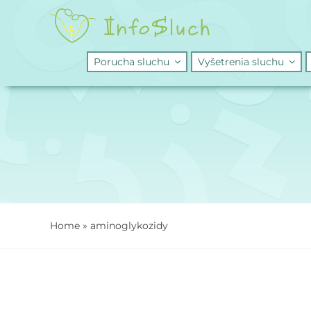
Skip
to
content
Porucha sluchu
Vyšetrenia sluchu
Home
»
aminoglykozidy