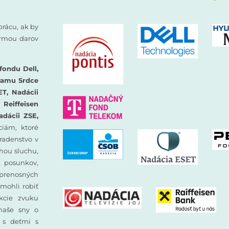
prácu, ak by
formou darov
fondu Dell,
ramu Srdce
ET, Nadácii
Reiffeisen
adácii ZSE,
iám, ktoré
oradenstvo v
hou sluchu,
 posunkov,
prenosných
mohli robiť
ekcie zvuku
 naše sny o
y s deťmi s