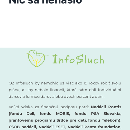
Vyšetrenia sluchu
Podporte nás
Kompenzačné pomôcky
Komunikácia a sluch
Rané poradenstvo
Pre odborníkov
OZ Infosluch by nemohlo už viac ako 19 rokov robiť svoju
prácu, ak by nebolo financií, ktoré nám dali individuálni
darcovia formou darov alebo dvoch percent z daní.
Vzdelávanie
Veľká vďaka za finančnú podporu patrí:
Nadácii Pontis
(fondu Dell, fondu MOBIS, fondu PSA Slovakia,
grantovému programu Srdce pre deti, fondu Telekom)
,
ČSOB nadácii, Nadácii ESET, Nadácii Penta foundation,