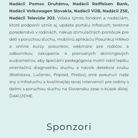
Nadácii Pomoc Druhému, Nadácii Reiffeisen Bank,
Nadácii Volkswagen Slovakia, Nadácii VÚB, Nadácii ZSE,
Nadácii Televízie JOJ.
Vďaka týmto fondom a nadáciám,
ktoré podporili vznik aj update portálu Infosluch, terénne
poradenstvo v rodinách, nákup stimulačných pomôcok pre
deti s poruchou sluchu, mobilnú aplikáciu Posunkuj HRAvo
a online kurzy posunkov, webináre pre rodičov a
odborníkov, zakúpenie 4 prenosných skríningových
audiometrov, aby špeciálni pedagógovia mohli robiť lepšiu
orientačnú diagnostiku sluchu a nácvik detekcie zvuku
(Bratislava, Lučenec, Poprad, Prešov), sme posunuli naše
sny o Infosluchu a kvalitnejšej ranej intervencii pre rodiny s
deťmi s poruchou sluchu na Slovensku zase o kúsok ďalej.
ĎAKUJEME.
Sponzori