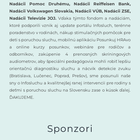
Nadácii Pomoc Druhému, Nadácii Reiffeisen Bank,
Nadácii Volkswagen Slovakia, Nadácii VÚB, Nadácii ZSE,
Nadácii Televízie JOJ.
Vďaka týmto fondom a nadáciám,
ktoré podporili vznik aj update portálu Infosluch, terénne
poradenstvo v rodinách, nákup stimulačných pomôcok pre
deti s poruchou sluchu, mobilnú aplikáciu Posunkuj HRAvo
a online kurzy posunkov, webináre pre rodičov a
odborníkov, zakúpenie 4 prenosných skríningových
audiometrov, aby špeciálni pedagógovia mohli robiť lepšiu
orientačnú diagnostiku sluchu a nácvik detekcie zvuku
(Bratislava, Lučenec, Poprad, Prešov), sme posunuli naše
sny o Infosluchu a kvalitnejšej ranej intervencii pre rodiny s
deťmi s poruchou sluchu na Slovensku zase o kúsok ďalej.
ĎAKUJEME.
Sponzori