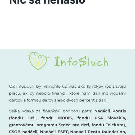
Vyšetrenia sluchu
Podporte nás
Kompenzačné pomôcky
Komunikácia a sluch
Rané poradenstvo
Pre odborníkov
OZ Infosluch by nemohlo už viac ako 19 rokov robiť svoju
prácu, ak by nebolo financií, ktoré nám dali individuálni
darcovia formou darov alebo dvoch percent z daní.
Vzdelávanie
Veľká vďaka za finančnú podporu patrí:
Nadácii Pontis
(fondu Dell, fondu MOBIS, fondu PSA Slovakia,
grantovému programu Srdce pre deti, fondu Telekom)
,
ČSOB nadácii, Nadácii ESET, Nadácii Penta foundation,