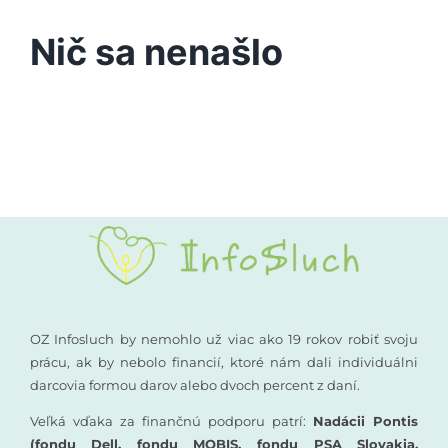
Podporte nás
Nič sa nenašlo
Vyšetrenia sluchu
Kompenzačné pomôcky
Komunikácia a sluch
Rané poradenstvo
Pre odborníkov
OZ Infosluch by nemohlo už viac ako 19 rokov robiť svoju
prácu, ak by nebolo financií, ktoré nám dali individuálni
darcovia formou darov alebo dvoch percent z daní.
Vzdelávanie
Veľká vďaka za finančnú podporu patrí:
Nadácii Pontis
(fondu Dell, fondu MOBIS, fondu PSA Slovakia,