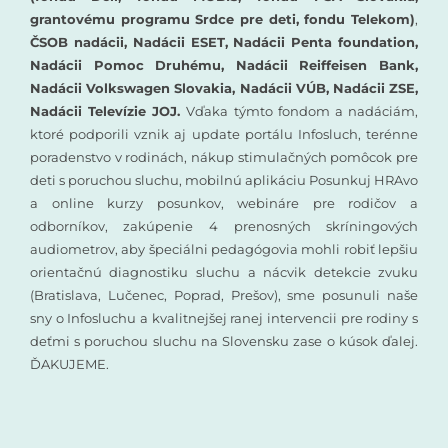
grantovému programu Srdce pre deti, fondu Telekom)
,
ČSOB nadácii, Nadácii ESET, Nadácii Penta foundation,
Nadácii Pomoc Druhému, Nadácii Reiffeisen Bank,
Nadácii Volkswagen Slovakia, Nadácii VÚB, Nadácii ZSE,
Nadácii Televízie JOJ.
Vďaka týmto fondom a nadáciám,
ktoré podporili vznik aj update portálu Infosluch, terénne
poradenstvo v rodinách, nákup stimulačných pomôcok pre
deti s poruchou sluchu, mobilnú aplikáciu Posunkuj HRAvo
a online kurzy posunkov, webináre pre rodičov a
odborníkov, zakúpenie 4 prenosných skríningových
audiometrov, aby špeciálni pedagógovia mohli robiť lepšiu
orientačnú diagnostiku sluchu a nácvik detekcie zvuku
(Bratislava, Lučenec, Poprad, Prešov), sme posunuli naše
sny o Infosluchu a kvalitnejšej ranej intervencii pre rodiny s
deťmi s poruchou sluchu na Slovensku zase o kúsok ďalej.
ĎAKUJEME.