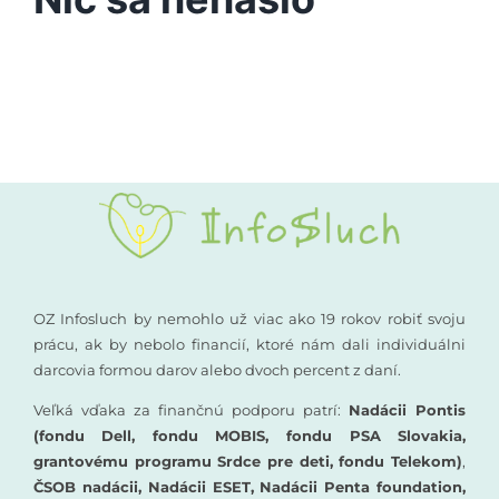
Vyšetrenia sluchu
Podporte nás
Kompenzačné pomôcky
Komunikácia a sluch
Rané poradenstvo
Pre odborníkov
OZ Infosluch by nemohlo už viac ako 19 rokov robiť svoju
prácu, ak by nebolo financií, ktoré nám dali individuálni
darcovia formou darov alebo dvoch percent z daní.
Vzdelávanie
Veľká vďaka za finančnú podporu patrí:
Nadácii Pontis
(fondu Dell, fondu MOBIS, fondu PSA Slovakia,
grantovému programu Srdce pre deti, fondu Telekom)
,
ČSOB nadácii, Nadácii ESET, Nadácii Penta foundation,