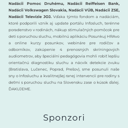
Nadácii Pomoc Druhému, Nadácii Reiffeisen Bank,
Nadácii Volkswagen Slovakia, Nadácii VÚB, Nadácii ZSE,
Nadácii Televízie JOJ.
Vďaka týmto fondom a nadáciám,
ktoré podporili vznik aj update portálu Infosluch, terénne
poradenstvo v rodinách, nákup stimulačných pomôcok pre
deti s poruchou sluchu, mobilnú aplikáciu Posunkuj HRAvo
a online kurzy posunkov, webináre pre rodičov a
odborníkov, zakúpenie 4 prenosných skríningových
audiometrov, aby špeciálni pedagógovia mohli robiť lepšiu
orientačnú diagnostiku sluchu a nácvik detekcie zvuku
(Bratislava, Lučenec, Poprad, Prešov), sme posunuli naše
sny o Infosluchu a kvalitnejšej ranej intervencii pre rodiny s
deťmi s poruchou sluchu na Slovensku zase o kúsok ďalej.
ĎAKUJEME.
Sponzori