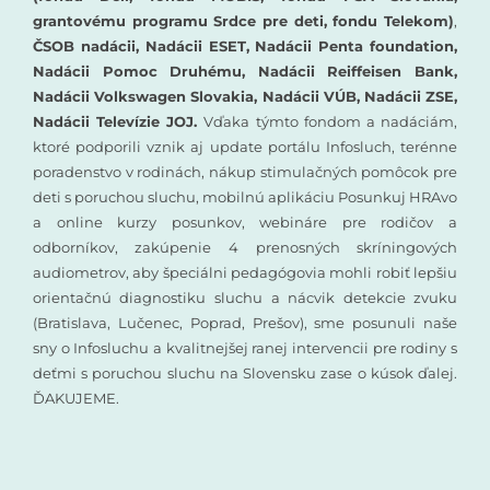
grantovému programu Srdce pre deti, fondu Telekom)
,
ČSOB nadácii, Nadácii ESET, Nadácii Penta foundation,
Nadácii Pomoc Druhému, Nadácii Reiffeisen Bank,
Nadácii Volkswagen Slovakia, Nadácii VÚB, Nadácii ZSE,
Nadácii Televízie JOJ.
Vďaka týmto fondom a nadáciám,
ktoré podporili vznik aj update portálu Infosluch, terénne
poradenstvo v rodinách, nákup stimulačných pomôcok pre
deti s poruchou sluchu, mobilnú aplikáciu Posunkuj HRAvo
a online kurzy posunkov, webináre pre rodičov a
odborníkov, zakúpenie 4 prenosných skríningových
audiometrov, aby špeciálni pedagógovia mohli robiť lepšiu
orientačnú diagnostiku sluchu a nácvik detekcie zvuku
(Bratislava, Lučenec, Poprad, Prešov), sme posunuli naše
sny o Infosluchu a kvalitnejšej ranej intervencii pre rodiny s
deťmi s poruchou sluchu na Slovensku zase o kúsok ďalej.
ĎAKUJEME.