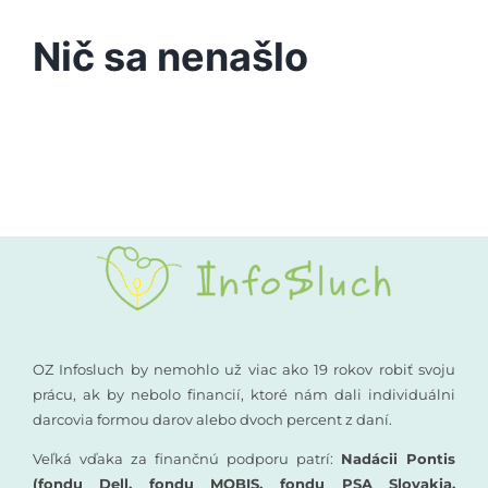
Podporte nás
Nič sa nenašlo
Vyšetrenia sluchu
Kompenzačné pomôcky
Komunikácia a sluch
Rané poradenstvo
Pre odborníkov
OZ Infosluch by nemohlo už viac ako 19 rokov robiť svoju
prácu, ak by nebolo financií, ktoré nám dali individuálni
darcovia formou darov alebo dvoch percent z daní.
Vzdelávanie
Veľká vďaka za finančnú podporu patrí:
Nadácii Pontis
(fondu Dell, fondu MOBIS, fondu PSA Slovakia,