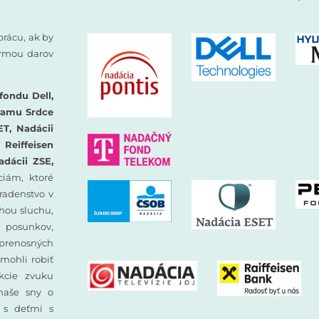
prácu, ak by
formou darov
fondu Dell,
ramu Srdce
ET, Nadácii
Reiffeisen
adácii ZSE,
iám, ktoré
oradenstvo v
hou sluchu,
 posunkov,
prenosných
mohli robiť
ekcie zvuku
 naše sny o
y s deťmi s