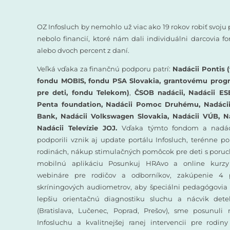
OZ Infosluch by nemohlo už viac ako 19 rokov robiť svoju 
nebolo financií, ktoré nám dali individuálni darcovia 
alebo dvoch percent z daní.
Veľká vďaka za finančnú podporu patrí:
Nadácii Pontis (
fondu MOBIS, fondu PSA Slovakia, grantovému prog
pre deti, fondu Telekom)
,
ČSOB nadácii, Nadácii ES
Penta foundation, Nadácii Pomoc Druhému, Nadácii 
Bank, Nadácii Volkswagen Slovakia, Nadácii VÚB, N
Nadácii Televízie JOJ.
Vďaka týmto fondom a nadác
podporili vznik aj update portálu Infosluch, terénne p
rodinách, nákup stimulačných pomôcok pre deti s poruc
mobilnú aplikáciu Posunkuj HRAvo a online kurzy
webináre pre rodičov a odborníkov, zakúpenie 4 
skríningových audiometrov, aby špeciálni pedagógovia 
lepšiu orientačnú diagnostiku sluchu a nácvik det
(Bratislava, Lučenec, Poprad, Prešov), sme posunuli
Infosluchu a kvalitnejšej ranej intervencii pre rodin