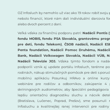
OZ Infosluch by nemohlo už viac ako 19 rokov robiť svoju 
nebolo financií, ktoré nám dali individuálni darcovia 
alebo dvoch percent z daní.
Veľká vďaka za finančnú podporu patrí:
Nadácii Pontis (
fondu MOBIS, fondu PSA Slovakia, grantovému prog
pre deti, fondu Telekom)
,
ČSOB nadácii, Nadácii ES
Penta foundation, Nadácii Pomoc Druhému, Nadácii 
Bank, Nadácii Volkswagen Slovakia, Nadácii VÚB, N
Nadácii Televízie JOJ.
Vďaka týmto fondom a nadác
podporili vznik aj update portálu Infosluch, terénne p
rodinách, nákup stimulačných pomôcok pre deti s poruc
mobilnú aplikáciu Posunkuj HRAvo a online kurzy
webináre pre rodičov a odborníkov, zakúpenie 4 
skríningových audiometrov, aby špeciálni pedagógovia 
lepšiu orientačnú diagnostiku sluchu a nácvik det
(Bratislava, Lučenec, Poprad, Prešov), sme posunuli
Infosluchu a kvalitnejšej ranej intervencii pre rodin