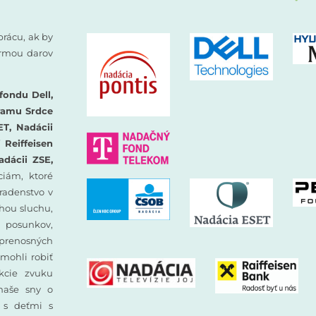
prácu, ak by
formou darov
fondu Dell,
ramu Srdce
ET, Nadácii
Reiffeisen
adácii ZSE,
iám, ktoré
oradenstvo v
hou sluchu,
 posunkov,
prenosných
mohli robiť
ekcie zvuku
 naše sny o
y s deťmi s