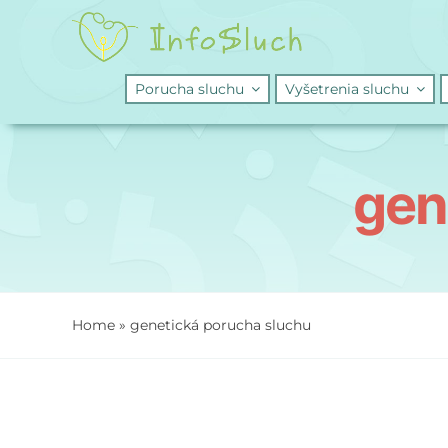
Skip
to
content
Porucha sluchu
Vyšetrenia sluchu
gen
Home
»
genetická porucha sluchu