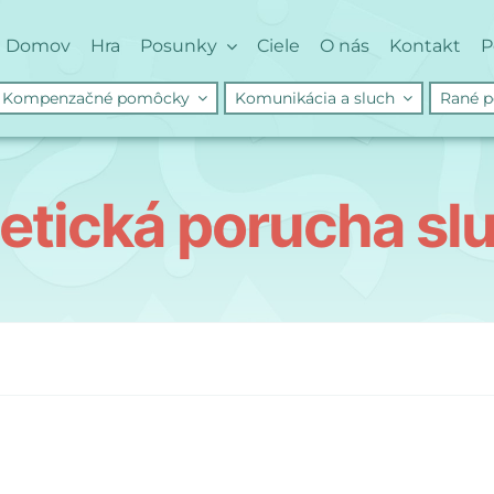
Domov
Hra
Posunky
Ciele
O nás
Kontakt
P
Kompenzačné pomôcky
Komunikácia a sluch
Rané p
etická porucha sl