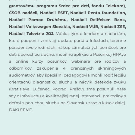
grantovému programu Srdce pre deti, fondu Telekom)
,
ČSOB nadácii, Nadácii ESET, Nadácii Penta foundation,
Nadácii Pomoc Druhému, Nadácii Reiffeisen Bank,
Nadácii Volkswagen Slovakia, Nadácii VÚB, Nadácii ZSE,
Nadácii Televízie JOJ.
Vďaka týmto fondom a nadáciám,
ktoré podporili vznik aj update portálu Infosluch, terénne
poradenstvo v rodinách, nákup stimulačných pomôcok pre
deti s poruchou sluchu, mobilnú aplikáciu Posunkuj HRAvo
a online kurzy posunkov, webináre pre rodičov a
odborníkov, zakúpenie 4 prenosných skríningových
audiometrov, aby špeciálni pedagógovia mohli robiť lepšiu
orientačnú diagnostiku sluchu a nácvik detekcie zvuku
(Bratislava, Lučenec, Poprad, Prešov), sme posunuli naše
sny o Infosluchu a kvalitnejšej ranej intervencii pre rodiny s
deťmi s poruchou sluchu na Slovensku zase o kúsok ďalej.
ĎAKUJEME.