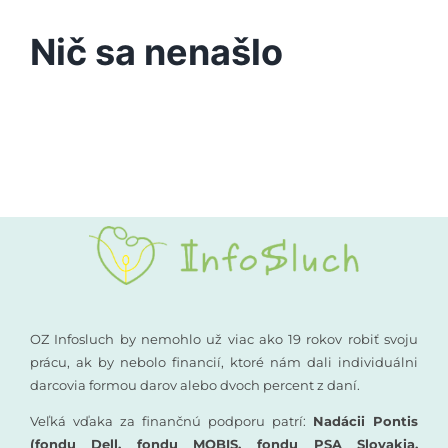
Podporte nás
Nič sa nenašlo
Vyšetrenia sluchu
Kompenzačné pomôcky
Komunikácia a sluch
Rané poradenstvo
Pre odborníkov
OZ Infosluch by nemohlo už viac ako 19 rokov robiť svoju
prácu, ak by nebolo financií, ktoré nám dali individuálni
darcovia formou darov alebo dvoch percent z daní.
Vzdelávanie
Veľká vďaka za finančnú podporu patrí:
Nadácii Pontis
(fondu Dell, fondu MOBIS, fondu PSA Slovakia,