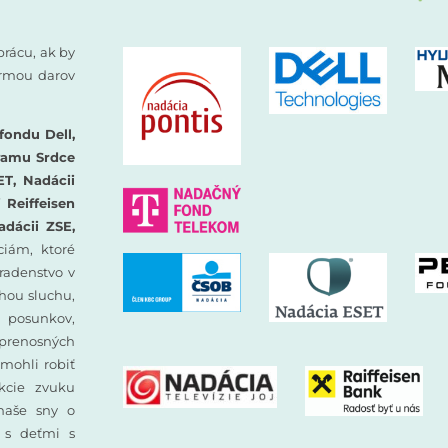
prácu, ak by
formou darov
fondu Dell,
ramu Srdce
ET, Nadácii
Reiffeisen
adácii ZSE,
iám, ktoré
oradenstvo v
hou sluchu,
 posunkov,
prenosných
mohli robiť
ekcie zvuku
 naše sny o
y s deťmi s