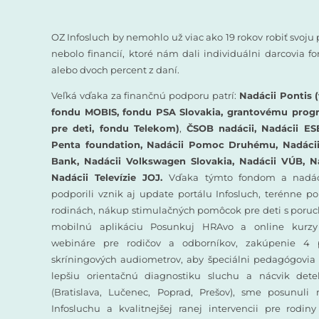
OZ Infosluch by nemohlo už viac ako 19 rokov robiť svoju 
nebolo financií, ktoré nám dali individuálni darcovia 
alebo dvoch percent z daní.
Veľká vďaka za finančnú podporu patrí:
Nadácii Pontis (
fondu MOBIS, fondu PSA Slovakia, grantovému prog
pre deti, fondu Telekom)
,
ČSOB nadácii, Nadácii ES
Penta foundation, Nadácii Pomoc Druhému, Nadácii 
Bank, Nadácii Volkswagen Slovakia, Nadácii VÚB, N
Nadácii Televízie JOJ.
Vďaka týmto fondom a nadác
podporili vznik aj update portálu Infosluch, terénne p
rodinách, nákup stimulačných pomôcok pre deti s poruc
mobilnú aplikáciu Posunkuj HRAvo a online kurzy
webináre pre rodičov a odborníkov, zakúpenie 4 
skríningových audiometrov, aby špeciálni pedagógovia 
lepšiu orientačnú diagnostiku sluchu a nácvik det
(Bratislava, Lučenec, Poprad, Prešov), sme posunuli
Infosluchu a kvalitnejšej ranej intervencii pre rodin