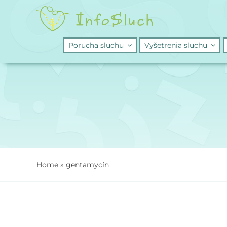
Skip
to
content
Porucha sluchu
Vyšetrenia sluchu
Home
»
gentamycín