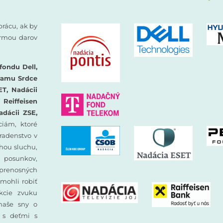
prácu, ak by
formou darov
fondu Dell,
ramu Srdce
ET, Nadácii
Reiffeisen
adácii ZSE,
iám, ktoré
oradenstvo v
hou sluchu,
 posunkov,
prenosných
mohli robiť
ekcie zvuku
 naše sny o
y s deťmi s