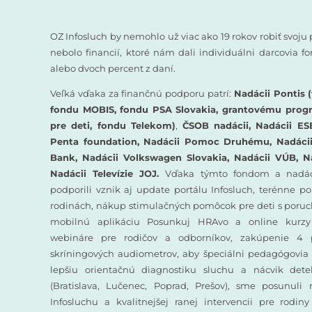
OZ Infosluch by nemohlo už viac ako 19 rokov robiť svoju 
nebolo financií, ktoré nám dali individuálni darcovia 
alebo dvoch percent z daní.
Veľká vďaka za finančnú podporu patrí:
Nadácii Pontis (
fondu MOBIS, fondu PSA Slovakia, grantovému prog
pre deti, fondu Telekom)
,
ČSOB nadácii, Nadácii ES
Penta foundation, Nadácii Pomoc Druhému, Nadácii 
Bank, Nadácii Volkswagen Slovakia, Nadácii VÚB, N
Nadácii Televízie JOJ.
Vďaka týmto fondom a nadác
podporili vznik aj update portálu Infosluch, terénne p
rodinách, nákup stimulačných pomôcok pre deti s poruc
mobilnú aplikáciu Posunkuj HRAvo a online kurzy
webináre pre rodičov a odborníkov, zakúpenie 4 
skríningových audiometrov, aby špeciálni pedagógovia 
lepšiu orientačnú diagnostiku sluchu a nácvik det
(Bratislava, Lučenec, Poprad, Prešov), sme posunuli
Infosluchu a kvalitnejšej ranej intervencii pre rodin