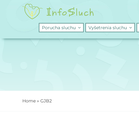
Skip
to
content
Porucha sluchu
Vyšetrenia sluchu
Home
»
GJB2