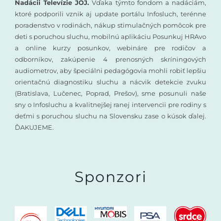
Nadácii Televízie JOJ.
Vďaka týmto fondom a nadáciám,
ktoré podporili vznik aj update portálu Infosluch, terénne
poradenstvo v rodinách, nákup stimulačných pomôcok pre
deti s poruchou sluchu, mobilnú aplikáciu Posunkuj HRAvo
a online kurzy posunkov, webináre pre rodičov a
odborníkov, zakúpenie 4 prenosných skríningových
audiometrov, aby špeciálni pedagógovia mohli robiť lepšiu
orientačnú diagnostiku sluchu a nácvik detekcie zvuku
(Bratislava, Lučenec, Poprad, Prešov), sme posunuli naše
sny o Infosluchu a kvalitnejšej ranej intervencii pre rodiny s
deťmi s poruchou sluchu na Slovensku zase o kúsok ďalej.
ĎAKUJEME.
Sponzori