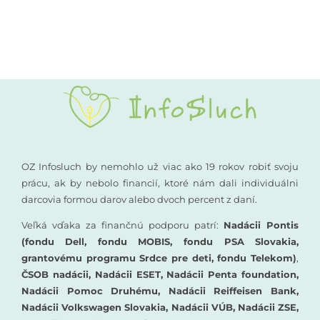
Kompenzačné pomôcky
Podporte nás
Komunikácia a sluch
Rané poradenstvo
Pre odborníkov
OZ Infosluch by nemohlo už viac ako 19 rokov robiť svoju
prácu, ak by nebolo financií, ktoré nám dali individuálni
darcovia formou darov alebo dvoch percent z daní.
Vzdelávanie
Veľká vďaka za finančnú podporu patrí:
Nadácii Pontis
(fondu Dell, fondu MOBIS, fondu PSA Slovakia,
grantovému programu Srdce pre deti, fondu Telekom)
,
ČSOB nadácii, Nadácii ESET, Nadácii Penta foundation,
Nadácii Pomoc Druhému, Nadácii Reiffeisen Bank,
Nadácii Volkswagen Slovakia, Nadácii VÚB, Nadácii ZSE,