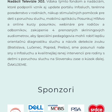
Nadácii Televízie JOJ.
Vďaka týmto fondom a nadáciám,
ktoré podporili vznik aj update portálu Infosluch, terénne
poradenstvo v rodinách, nákup stimulačných pomôcok pre
deti s poruchou sluchu, mobilnú aplikáciu Posunkuj HRAvo
a online kurzy posunkov, webináre pre rodičov a
odborníkov, zakúpenie 4 prenosných skríningových
audiometrov, aby špeciálni pedagógovia mohli robiť lepšiu
orientačnú diagnostiku sluchu a nácvik detekcie zvuku
(Bratislava, Lučenec, Poprad, Prešov), sme posunuli naše
sny o Infosluchu a kvalitnejšej ranej intervencii pre rodiny s
deťmi s poruchou sluchu na Slovensku zase o kúsok ďalej.
ĎAKUJEME.
Sponzori