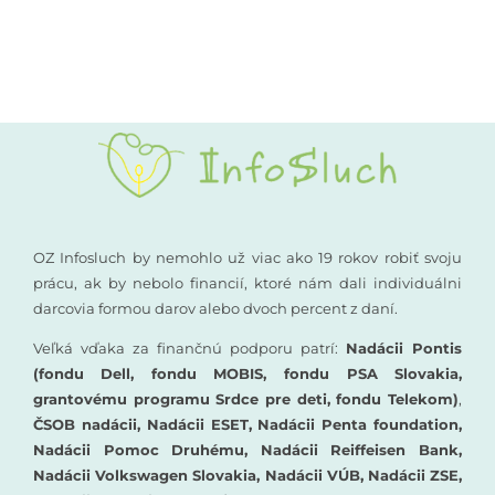
Kompenzačné pomôcky
Podporte nás
Komunikácia a sluch
Rané poradenstvo
Pre odborníkov
OZ Infosluch by nemohlo už viac ako 19 rokov robiť svoju
prácu, ak by nebolo financií, ktoré nám dali individuálni
darcovia formou darov alebo dvoch percent z daní.
Vzdelávanie
Veľká vďaka za finančnú podporu patrí:
Nadácii Pontis
(fondu Dell, fondu MOBIS, fondu PSA Slovakia,
grantovému programu Srdce pre deti, fondu Telekom)
,
ČSOB nadácii, Nadácii ESET, Nadácii Penta foundation,
Nadácii Pomoc Druhému, Nadácii Reiffeisen Bank,
Nadácii Volkswagen Slovakia, Nadácii VÚB, Nadácii ZSE,