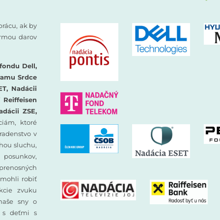
prácu, ak by
formou darov
fondu Dell,
ramu Srdce
ET, Nadácii
Reiffeisen
adácii ZSE,
iám, ktoré
oradenstvo v
hou sluchu,
 posunkov,
prenosných
mohli robiť
ekcie zvuku
 naše sny o
y s deťmi s