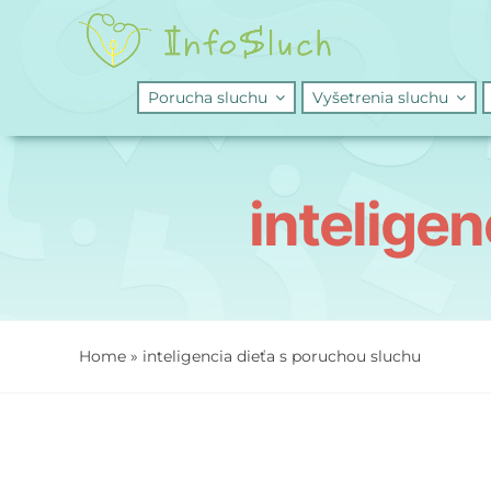
Skip
to
content
Porucha sluchu
Vyšetrenia sluchu
intelige
Home
»
inteligencia dieťa s poruchou sluchu