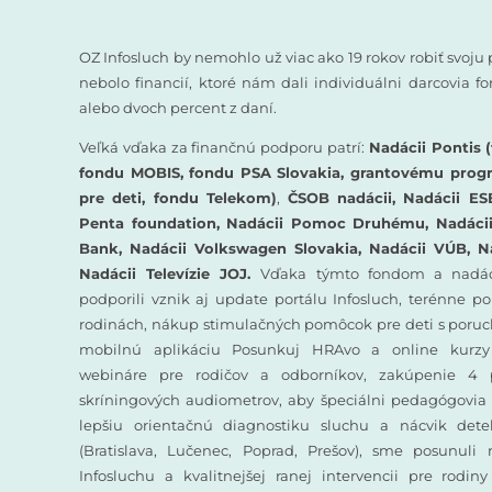
OZ Infosluch by nemohlo už viac ako 19 rokov robiť svoju 
nebolo financií, ktoré nám dali individuálni darcovia 
alebo dvoch percent z daní.
Veľká vďaka za finančnú podporu patrí:
Nadácii Pontis (
fondu MOBIS, fondu PSA Slovakia, grantovému prog
pre deti, fondu Telekom)
,
ČSOB nadácii, Nadácii ES
Penta foundation, Nadácii Pomoc Druhému, Nadácii 
Bank, Nadácii Volkswagen Slovakia, Nadácii VÚB, N
Nadácii Televízie JOJ.
Vďaka týmto fondom a nadác
podporili vznik aj update portálu Infosluch, terénne p
rodinách, nákup stimulačných pomôcok pre deti s poruc
mobilnú aplikáciu Posunkuj HRAvo a online kurzy
webináre pre rodičov a odborníkov, zakúpenie 4 
skríningových audiometrov, aby špeciálni pedagógovia 
lepšiu orientačnú diagnostiku sluchu a nácvik det
(Bratislava, Lučenec, Poprad, Prešov), sme posunuli
Infosluchu a kvalitnejšej ranej intervencii pre rodin