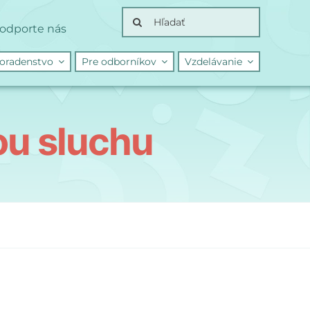
Search
odporte nás
for:
oradenstvo
Pre odborníkov
Vzdelávanie
ou sluchu