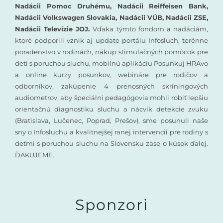
Nadácii Pomoc Druhému, Nadácii Reiffeisen Bank,
Nadácii Volkswagen Slovakia, Nadácii VÚB, Nadácii ZSE,
Nadácii Televízie JOJ.
Vďaka týmto fondom a nadáciám,
ktoré podporili vznik aj update portálu Infosluch, terénne
poradenstvo v rodinách, nákup stimulačných pomôcok pre
deti s poruchou sluchu, mobilnú aplikáciu Posunkuj HRAvo
a online kurzy posunkov, webináre pre rodičov a
odborníkov, zakúpenie 4 prenosných skríningových
audiometrov, aby špeciálni pedagógovia mohli robiť lepšiu
orientačnú diagnostiku sluchu a nácvik detekcie zvuku
(Bratislava, Lučenec, Poprad, Prešov), sme posunuli naše
sny o Infosluchu a kvalitnejšej ranej intervencii pre rodiny s
deťmi s poruchou sluchu na Slovensku zase o kúsok ďalej.
ĎAKUJEME.
Sponzori