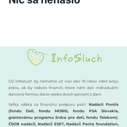
Vyšetrenia sluchu
Podporte nás
Kompenzačné pomôcky
Komunikácia a sluch
Rané poradenstvo
Pre odborníkov
OZ Infosluch by nemohlo už viac ako 19 rokov robiť svoju
prácu, ak by nebolo financií, ktoré nám dali individuálni
darcovia formou darov alebo dvoch percent z daní.
Vzdelávanie
Veľká vďaka za finančnú podporu patrí:
Nadácii Pontis
(fondu Dell, fondu MOBIS, fondu PSA Slovakia,
grantovému programu Srdce pre deti, fondu Telekom)
,
ČSOB nadácii, Nadácii ESET, Nadácii Penta foundation,