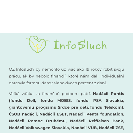
Kompenzačné pomôcky
Podporte nás
Komunikácia a sluch
Rané poradenstvo
Pre odborníkov
OZ Infosluch by nemohlo už viac ako 19 rokov robiť svoju
prácu, ak by nebolo financií, ktoré nám dali individuálni
darcovia formou darov alebo dvoch percent z daní.
Vzdelávanie
Veľká vďaka za finančnú podporu patrí:
Nadácii Pontis
(fondu Dell, fondu MOBIS, fondu PSA Slovakia,
grantovému programu Srdce pre deti, fondu Telekom)
,
ČSOB nadácii, Nadácii ESET, Nadácii Penta foundation,
Nadácii Pomoc Druhému, Nadácii Reiffeisen Bank,
Nadácii Volkswagen Slovakia, Nadácii VÚB, Nadácii ZSE,