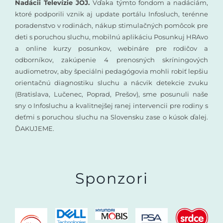
Nadácii Televízie JOJ.
Vďaka týmto fondom a nadáciám,
ktoré podporili vznik aj update portálu Infosluch, terénne
poradenstvo v rodinách, nákup stimulačných pomôcok pre
deti s poruchou sluchu, mobilnú aplikáciu Posunkuj HRAvo
a online kurzy posunkov, webináre pre rodičov a
odborníkov, zakúpenie 4 prenosných skríningových
audiometrov, aby špeciálni pedagógovia mohli robiť lepšiu
orientačnú diagnostiku sluchu a nácvik detekcie zvuku
(Bratislava, Lučenec, Poprad, Prešov), sme posunuli naše
sny o Infosluchu a kvalitnejšej ranej intervencii pre rodiny s
deťmi s poruchou sluchu na Slovensku zase o kúsok ďalej.
ĎAKUJEME.
Sponzori