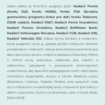
Veľká vďaka za finančnú podporu patrí:
Nadácii Pontis
(fondu Dell, fondu MOBIS, fondu PSA Slovakia,
grantovému programu Srdce pre deti, fondu Telekom)
,
ČSOB nadácii, Nadácii ESET, Nadácii Penta foundation,
Nadácii Pomoc Druhému, Nadácii Reiffeisen Bank,
Nadácii Volkswagen Slovakia, Nadácii VÚB, Nadácii ZSE,
Nadácii Televízie JOJ.
Vďaka týmto fondom a nadáciám,
ktoré podporili vznik aj update portálu Infosluch, terénne
poradenstvo v rodinách, nákup stimulačných pomôcok pre
deti s poruchou sluchu, mobilnú aplikáciu Posunkuj HRAvo
a online kurzy posunkov, webináre pre rodičov a
odborníkov, zakúpenie 4 prenosných skríningových
audiometrov, aby špeciálni pedagógovia mohli robiť lepšiu
orientačnú diagnostiku sluchu a nácvik detekcie zvuku
(Bratislava, Lučenec, Poprad, Prešov), sme posunuli naše
sny o Infosluchu a kvalitnejšej ranej intervencii pre rodiny s
deťmi s poruchou sluchu na Slovensku zase o kúsok ďalej.
ĎAKUJEME.