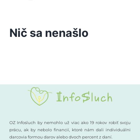
Toggle
Navigation
Podporte nás
Porucha sluchu
Nič sa nenašlo
Vyšetrenia sluchu
Kompenzačné pomôcky
Komunikácia a sluch
Rané poradenstvo
Pre odborníkov
OZ Infosluch by nemohlo už viac ako 19 rokov robiť svoju
prácu, ak by nebolo financií, ktoré nám dali individuálni
darcovia formou darov alebo dvoch percent z daní.
Vzdelávanie